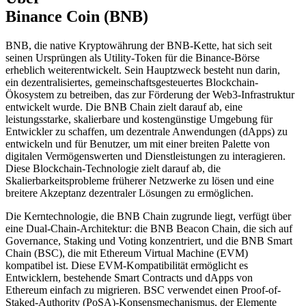
Binance Coin (BNB)
BNB, die native Kryptowährung der BNB-Kette, hat sich seit
seinen Ursprüngen als Utility-Token für die Binance-Börse
erheblich weiterentwickelt. Sein Hauptzweck besteht nun darin,
ein dezentralisiertes, gemeinschaftsgesteuertes Blockchain-
Ökosystem zu betreiben, das zur Förderung der Web3-Infrastruktur
entwickelt wurde. Die BNB Chain zielt darauf ab, eine
leistungsstarke, skalierbare und kostengünstige Umgebung für
Entwickler zu schaffen, um dezentrale Anwendungen (dApps) zu
entwickeln und für Benutzer, um mit einer breiten Palette von
digitalen Vermögenswerten und Dienstleistungen zu interagieren.
Diese Blockchain-Technologie zielt darauf ab, die
Skalierbarkeitsprobleme früherer Netzwerke zu lösen und eine
breitere Akzeptanz dezentraler Lösungen zu ermöglichen.
Die Kerntechnologie, die BNB Chain zugrunde liegt, verfügt über
eine Dual-Chain-Architektur: die BNB Beacon Chain, die sich auf
Governance, Staking und Voting konzentriert, und die BNB Smart
Chain (BSC), die mit Ethereum Virtual Machine (EVM)
kompatibel ist. Diese EVM-Kompatibilität ermöglicht es
Entwicklern, bestehende Smart Contracts und dApps von
Ethereum einfach zu migrieren. BSC verwendet einen Proof-of-
Staked-Authority (PoSA)-Konsensmechanismus, der Elemente