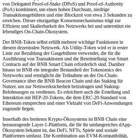
von Delegated Proof-of-Stake (DPoS) und Proof-of-Authority
(PoA) kombiniert, um einen hohen Durchsatz, niedrige
Transaktionsgebühren und eine Blockzeit von etwa 3 Sekunden zu
erreichen. Dieser einzigartige Konsensmechanismus trägt zur
Effizienz und Skalierbarkeit des Netzwerks bei und unterstützt ein
lebendiges On-Chain-Ökosystem.
Der BNB-Token selbst erfüllt mehrere wichtige Funktionen in
diesem dezentralen Netzwerk. Als Utility-Token wird er in erster
Linie zur Bezahlung der Gasgebühren verwendet, die für die
Ausführung von Transaktionen und die Bereitstellung von Smart
Contracts auf der BNB Smart Chain erforderlich sind. Darüber
hinaus ist BNB ein integraler Bestandteil der Tokenomics des
Netzwerks und ermöglicht die Teilnahme an der On-Chain-
Governance über die BNB Beacon Chain und das Staking für
Nutzer, um zur Netzwerksicherheit beizutragen und Staking-
Belohnungen zu verdienen. Es erleichtert auch die Erstellung und
Interaktion mit BEP-20-Tokens, die dem ERC-20-Standard von
Ethereum entsprechen und einer Vielzahl von DeFi-Anwendungen
zugrunde liegen.
Innerhalb des breiteren Krypto-Ökosystems ist BNB Chain eine
herausragende Layer-1-Plattform, die für ihr umfangreiches dApp-
Ökosystem bekannt ist, das DeFi, NFTs, Spiele und soziale
Plattformen umfasst. Die Kombination aus EVM-Kompatibilität,