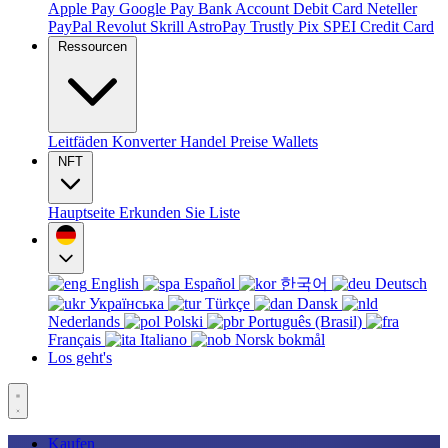
Apple Pay
Google Pay
Bank Account
Debit Card
Neteller
PayPal
Revolut
Skrill
AstroPay
Trustly
Pix
SPEI
Credit Card
Ressourcen
Leitfäden
Konverter
Handel
Preise
Wallets
NFT
Hauptseite
Erkunden Sie
Liste
English
Español
한국어
Deutsch
Українська
Türkçe
Dansk
Nederlands
Polski
Português (Brasil)
Français
Italiano
Norsk bokmål
Los geht's
Kaufen