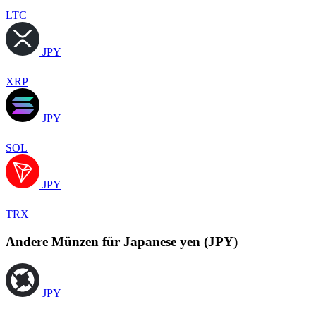
LTC
JPY
XRP
JPY
SOL
JPY
TRX
Andere Münzen für Japanese yen (JPY)
JPY