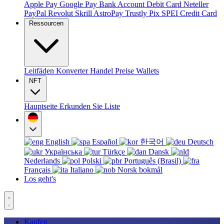
Apple Pay
Google Pay
Bank Account
Debit Card
Neteller
PayPal
Revolut
Skrill
AstroPay
Trustly
Pix
SPEI
Credit Card
Ressourcen
Leitfäden
Konverter
Handel
Preise
Wallets
NFT
Hauptseite
Erkunden Sie
Liste
English
Español
한국어
Deutsch
Українська
Türkçe
Dansk
Nederlands
Polski
Português (Brasil)
Français
Italiano
Norsk bokmål
Los geht's
Kaufen