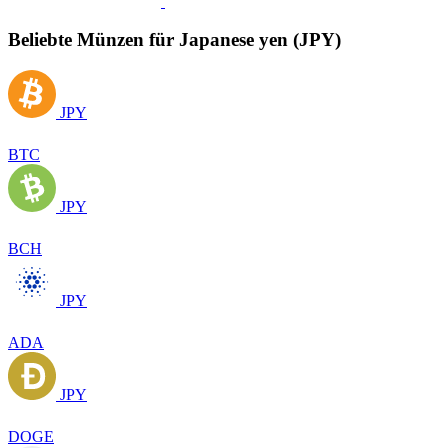
Beliebte Münzen für Japanese yen (JPY)
JPY
BTC
JPY
BCH
JPY
ADA
JPY
DOGE