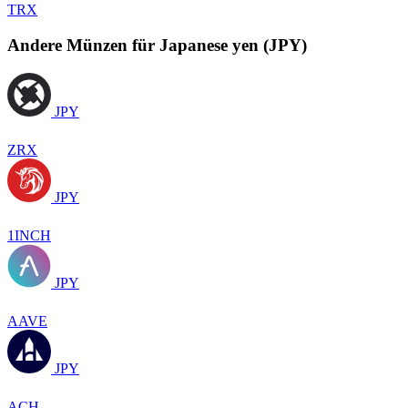
TRX
Andere Münzen für Japanese yen (JPY)
JPY
ZRX
JPY
1INCH
JPY
AAVE
JPY
ACH