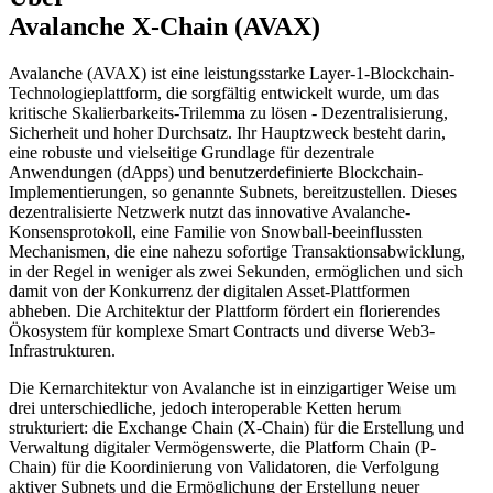
Avalanche X-Chain (AVAX)
Avalanche (AVAX) ist eine leistungsstarke Layer-1-Blockchain-
Technologieplattform, die sorgfältig entwickelt wurde, um das
kritische Skalierbarkeits-Trilemma zu lösen - Dezentralisierung,
Sicherheit und hoher Durchsatz. Ihr Hauptzweck besteht darin,
eine robuste und vielseitige Grundlage für dezentrale
Anwendungen (dApps) und benutzerdefinierte Blockchain-
Implementierungen, so genannte Subnets, bereitzustellen. Dieses
dezentralisierte Netzwerk nutzt das innovative Avalanche-
Konsensprotokoll, eine Familie von Snowball-beeinflussten
Mechanismen, die eine nahezu sofortige Transaktionsabwicklung,
in der Regel in weniger als zwei Sekunden, ermöglichen und sich
damit von der Konkurrenz der digitalen Asset-Plattformen
abheben. Die Architektur der Plattform fördert ein florierendes
Ökosystem für komplexe Smart Contracts und diverse Web3-
Infrastrukturen.
Die Kernarchitektur von Avalanche ist in einzigartiger Weise um
drei unterschiedliche, jedoch interoperable Ketten herum
strukturiert: die Exchange Chain (X-Chain) für die Erstellung und
Verwaltung digitaler Vermögenswerte, die Platform Chain (P-
Chain) für die Koordinierung von Validatoren, die Verfolgung
aktiver Subnets und die Ermöglichung der Erstellung neuer