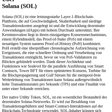
Solana (SOL)
Solana (SOL) ist eine leistungsstarke Layer-1-Blockchain-
Plattform, die auf Geschwindigkeit, Skalierbarkeit und niedrige
Transaktionskosten ausgelegt ist und die Entwicklung dezentraler
Anwendungen (dApps) mit hohem Durchsatz unterstützt. Ihre
Kerninnovation liegt in ihrem einzigartigen Konsensmechanismus,
einem Hybridmodell, das Proof-of-Stake (PoS) mit einem
neuartigen System namens Proof-of-History (PoH) kombiniert.
PoH erstellt eine überprüfbare chronologische Aufzeichnung von
Ereignissen, die eine schnellere Ordnung und Verarbeitung von
Transaktionen ermöglicht, bevor sie von PoS-Validatoren zu
Blöcken gebündelt werden. Dank dieser Architektur und
Funktionen wie Sealevel für die parallele Ausführung von Smart
Contracts, Tower BFT für einen optimierten Konsens, Turbine für
die Blockpropagierung und Gulf Stream für die mempool-freie
Weiterleitung von Transaktionen kann Solana außergewöhnlich
hohe Transaktionsraten pro Sekunde (TPS) und eine Finalität von
unter einer Sekunde erreichen.
Der native Utility Token, SOL, ist ein wesentlicher Bestandteil des
dezentralen Solana-Netzwerks. Er wird zur Bezahlung von
Transaktionsgebühren und Smart-Contract-Interaktionen auf der
Blockchain-Technologie verwendet. SOL-Inhaber können sich