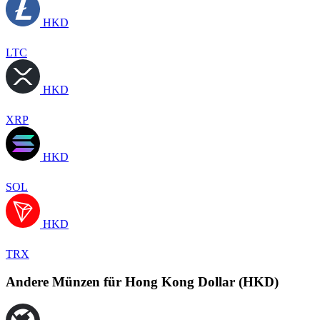
HKD
LTC
HKD
XRP
HKD
SOL
HKD
TRX
Andere Münzen für Hong Kong Dollar (HKD)