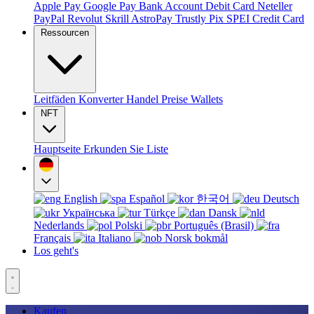
Apple Pay
Google Pay
Bank Account
Debit Card
Neteller
PayPal
Revolut
Skrill
AstroPay
Trustly
Pix
SPEI
Credit Card
Ressourcen
Leitfäden
Konverter
Handel
Preise
Wallets
NFT
Hauptseite
Erkunden Sie
Liste
English
Español
한국어
Deutsch
Українська
Türkçe
Dansk
Nederlands
Polski
Português (Brasil)
Français
Italiano
Norsk bokmål
Los geht's
Kaufen