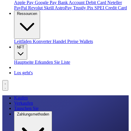
Apple Pay
Google Pay
Bank Account
Debit Card
Neteller
PayPal
Revolut
Skrill
AstroPay
Trustly
Pix
SPEI
Credit Card
Ressourcen
Leitfäden
Konverter
Handel
Preise
Wallets
NFT
Hauptseite
Erkunden Sie
Liste
Los geht's
Kaufen
Verkaufen
Tauschen Sie
Zahlungsmethoden