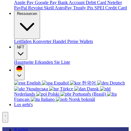
Apple Pay
Google Pay
Bank Account
Debit Card
Neteller
PayPal
Revolut
Skrill
AstroPay
Trustly
Pix
SPEI
Credit Card
Ressourcen
Leitfäden
Konverter
Handel
Preise
Wallets
NFT
Hauptseite
Erkunden Sie
Liste
English
Español
한국어
Deutsch
Українська
Türkçe
Dansk
Nederlands
Polski
Português (Brasil)
Français
Italiano
Norsk bokmål
Los geht's
Kaufen