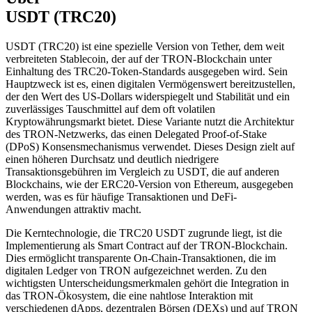
USDT (TRC20)
USDT (TRC20) ist eine spezielle Version von Tether, dem weit
verbreiteten Stablecoin, der auf der TRON-Blockchain unter
Einhaltung des TRC20-Token-Standards ausgegeben wird. Sein
Hauptzweck ist es, einen digitalen Vermögenswert bereitzustellen,
der den Wert des US-Dollars widerspiegelt und Stabilität und ein
zuverlässiges Tauschmittel auf dem oft volatilen
Kryptowährungsmarkt bietet. Diese Variante nutzt die Architektur
des TRON-Netzwerks, das einen Delegated Proof-of-Stake
(DPoS) Konsensmechanismus verwendet. Dieses Design zielt auf
einen höheren Durchsatz und deutlich niedrigere
Transaktionsgebühren im Vergleich zu USDT, die auf anderen
Blockchains, wie der ERC20-Version von Ethereum, ausgegeben
werden, was es für häufige Transaktionen und DeFi-
Anwendungen attraktiv macht.
Die Kerntechnologie, die TRC20 USDT zugrunde liegt, ist die
Implementierung als Smart Contract auf der TRON-Blockchain.
Dies ermöglicht transparente On-Chain-Transaktionen, die im
digitalen Ledger von TRON aufgezeichnet werden. Zu den
wichtigsten Unterscheidungsmerkmalen gehört die Integration in
das TRON-Ökosystem, die eine nahtlose Interaktion mit
verschiedenen dApps, dezentralen Börsen (DEXs) und auf TRON