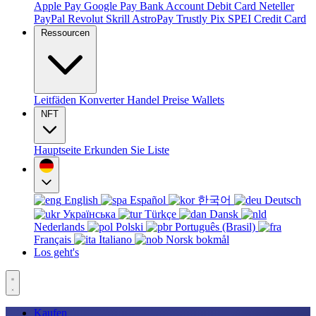
Apple Pay
Google Pay
Bank Account
Debit Card
Neteller
PayPal
Revolut
Skrill
AstroPay
Trustly
Pix
SPEI
Credit Card
Ressourcen
Leitfäden
Konverter
Handel
Preise
Wallets
NFT
Hauptseite
Erkunden Sie
Liste
English
Español
한국어
Deutsch
Українська
Türkçe
Dansk
Nederlands
Polski
Português (Brasil)
Français
Italiano
Norsk bokmål
Los geht's
Kaufen