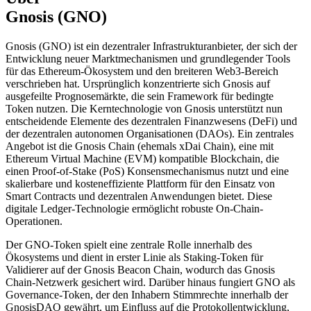
Gnosis (GNO)
Gnosis (GNO) ist ein dezentraler Infrastrukturanbieter, der sich der
Entwicklung neuer Marktmechanismen und grundlegender Tools
für das Ethereum-Ökosystem und den breiteren Web3-Bereich
verschrieben hat. Ursprünglich konzentrierte sich Gnosis auf
ausgefeilte Prognosemärkte, die sein Framework für bedingte
Token nutzen. Die Kerntechnologie von Gnosis unterstützt nun
entscheidende Elemente des dezentralen Finanzwesens (DeFi) und
der dezentralen autonomen Organisationen (DAOs). Ein zentrales
Angebot ist die Gnosis Chain (ehemals xDai Chain), eine mit
Ethereum Virtual Machine (EVM) kompatible Blockchain, die
einen Proof-of-Stake (PoS) Konsensmechanismus nutzt und eine
skalierbare und kosteneffiziente Plattform für den Einsatz von
Smart Contracts und dezentralen Anwendungen bietet. Diese
digitale Ledger-Technologie ermöglicht robuste On-Chain-
Operationen.
Der GNO-Token spielt eine zentrale Rolle innerhalb des
Ökosystems und dient in erster Linie als Staking-Token für
Validierer auf der Gnosis Beacon Chain, wodurch das Gnosis
Chain-Netzwerk gesichert wird. Darüber hinaus fungiert GNO als
Governance-Token, der den Inhabern Stimmrechte innerhalb der
GnosisDAO gewährt, um Einfluss auf die Protokollentwicklung,