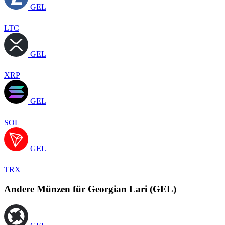
GEL
LTC
GEL
XRP
GEL
SOL
GEL
TRX
Andere Münzen für Georgian Lari (GEL)