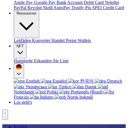
Apple Pay
Google Pay
Bank Account
Debit Card
Neteller
PayPal
Revolut
Skrill
AstroPay
Trustly
Pix
SPEI
Credit Card
Ressourcen
Leitfäden
Konverter
Handel
Preise
Wallets
NFT
Hauptseite
Erkunden Sie
Liste
English
Español
한국어
Deutsch
Українська
Türkçe
Dansk
Nederlands
Polski
Português (Brasil)
Français
Italiano
Norsk bokmål
Los geht's
Kaufen