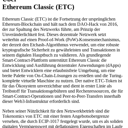
Ethereum Classic (ETC)
Ethereum Classic (ETC) ist die Fortsetzung der ursprünglichen
Ethereum-Blockchain und hält nach dem DAO-Hack von 2016,
der zur Spaltung des Netzwerks führte, am Prinzip der
Unveränderlichkeit fest. Dieses dezentrale Netzwerk setzt
weiterhin auf einen Proof-of-Work (PoW)-Konsensmechanismus,
der derzeit den Etchash-Algorithmus verwendet, um eine robuste
kryptografische Sicherheit zu gewährleisten und Transaktionen in
seinem digitalen Hauptbuch zu validieren. Als grundlegende
Smart-Contract-Plattform unterstützt Ethereum Classic die
Entwicklung und Ausführung dezentraler Anwendungen (dApps)
und bietet Entwicklern eine erlaubnisfreie Umgebung, um eine
breite Palette von On-Chain-Lösungen zu erstellen und die Turing-
komplette virtuelle Maschine zu nutzen. Der native ETC-Token ist
für das Ökosystem unverzichtbar und dient in erster Linie als
Treibstoff für Transaktionsgebühren und Rechenressourcen, die für
Smart-Contract-Operationen und Peer-to-Peer-Transfers innerhalb
dieser Web3-Infrastruktur erforderlich sind.
Neben seiner Nützlichkeit für den Netzwerkbetrieb sind die
Tokenomics von ETC mit einer festen Angebotsobergrenze
versehen, die durch ECIP-1017 festgelegt wurde, um es als soliden
digitalen Vermögenswert mit deflationären Eigenschaften im Laufe