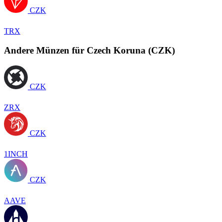
CZK
TRX
Andere Münzen für Czech Koruna (CZK)
CZK
ZRX
CZK
1INCH
CZK
AAVE