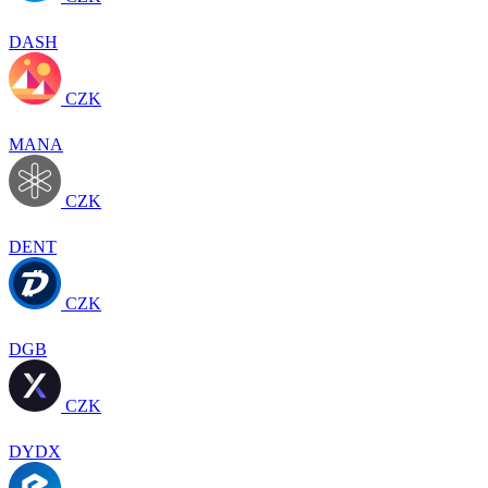
DASH
CZK
MANA
CZK
DENT
CZK
DGB
CZK
DYDX