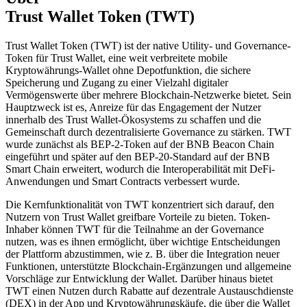
Trust Wallet Token (TWT)
Trust Wallet Token (TWT) ist der native Utility- und Governance-
Token für Trust Wallet, eine weit verbreitete mobile
Kryptowährungs-Wallet ohne Depotfunktion, die sichere
Speicherung und Zugang zu einer Vielzahl digitaler
Vermögenswerte über mehrere Blockchain-Netzwerke bietet. Sein
Hauptzweck ist es, Anreize für das Engagement der Nutzer
innerhalb des Trust Wallet-Ökosystems zu schaffen und die
Gemeinschaft durch dezentralisierte Governance zu stärken. TWT
wurde zunächst als BEP-2-Token auf der BNB Beacon Chain
eingeführt und später auf den BEP-20-Standard auf der BNB
Smart Chain erweitert, wodurch die Interoperabilität mit DeFi-
Anwendungen und Smart Contracts verbessert wurde.
Die Kernfunktionalität von TWT konzentriert sich darauf, den
Nutzern von Trust Wallet greifbare Vorteile zu bieten. Token-
Inhaber können TWT für die Teilnahme an der Governance
nutzen, was es ihnen ermöglicht, über wichtige Entscheidungen
der Plattform abzustimmen, wie z. B. über die Integration neuer
Funktionen, unterstützte Blockchain-Ergänzungen und allgemeine
Vorschläge zur Entwicklung der Wallet. Darüber hinaus bietet
TWT einen Nutzen durch Rabatte auf dezentrale Austauschdienste
(DEX) in der App und Kryptowährungskäufe, die über die Wallet