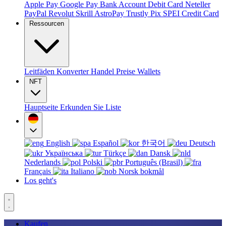
Apple Pay
Google Pay
Bank Account
Debit Card
Neteller
PayPal
Revolut
Skrill
AstroPay
Trustly
Pix
SPEI
Credit Card
Ressourcen
Leitfäden
Konverter
Handel
Preise
Wallets
NFT
Hauptseite
Erkunden Sie
Liste
English
Español
한국어
Deutsch
Українська
Türkçe
Dansk
Nederlands
Polski
Português (Brasil)
Français
Italiano
Norsk bokmål
Los geht's
Kaufen