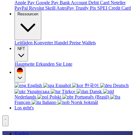
Apple Pay
Google Pay
Bank Account
Debit Card
Neteller
PayPal
Revolut
Skrill
AstroPay
Trustly
Pix
SPEI
Credit Card
Ressourcen
Leitfäden
Konverter
Handel
Preise
Wallets
NFT
Hauptseite
Erkunden Sie
Liste
English
Español
한국어
Deutsch
Українська
Türkçe
Dansk
Nederlands
Polski
Português (Brasil)
Français
Italiano
Norsk bokmål
Los geht's
Kaufen