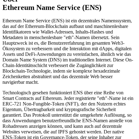
Ethereum Name Service (ENS)
Ethereum Name Service (ENS) ist ein dezentrales Namenssystem,
das auf der Ethereum-Blockchain aufbaut und maschinenlesbare
Identifikatoren wie Wallet-Adressen, Inhalts-Hashes und
Metadaten in menschenlesbare "eth"-Namen übersetzt. Sein
Hauptzweck ist es, die Benutzererfahrung im gesamten Web3-
Ökosystem zu verbessern und die Interaktion mit dApps, digitalen
Assets und DeFi-Anwendungen zu vereinfachen, ähnlich wie das
Domain Name System (DNS) im traditionellen Internet. Diese On-
Chain-Identitätsschicht verbessert die Zugänglichkeit zur
Blockchain-Technologie, indem sie komplexe hexadezimale
Zeichenketten abstrahiert und das dezentrale Web besser
navigierbar macht.
Technologisch gesehen funktioniert ENS über eine Reihe von
Smart Contracts auf Ethereum. Jeder registrierte "eth"-Name ist ein
ERC-721 Non-Fungible-Token (NFT), der den Nutzern echtes
Eigentum, Übertragbarkeit und kryptografische Sicherheit
garantiert. Das Protokoll unterstützt die umgekehrte Auflösung, so
dass Anwendungen benutzerfreundliche ENS-Namen anstelle von
Rohadressen anzeigen können, und kann auch auf dezentrale
Websites verweisen, die auf IPFS gehostet werden. Der native
ENS-Token ist ein Governance-Token, der seine Inhaber zur