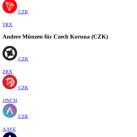
CZK
TRX
Andere Münzen für Czech Koruna (CZK)
CZK
ZRX
CZK
1INCH
CZK
AAVE