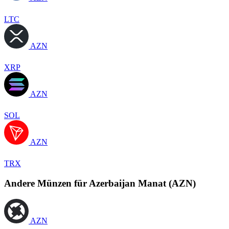
LTC
AZN
XRP
AZN
SOL
AZN
TRX
Andere Münzen für Azerbaijan Manat (AZN)
AZN