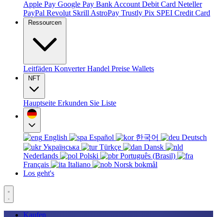
Apple Pay
Google Pay
Bank Account
Debit Card
Neteller
PayPal
Revolut
Skrill
AstroPay
Trustly
Pix
SPEI
Credit Card
Ressourcen
Leitfäden
Konverter
Handel
Preise
Wallets
NFT
Hauptseite
Erkunden Sie
Liste
English
Español
한국어
Deutsch
Українська
Türkçe
Dansk
Nederlands
Polski
Português (Brasil)
Français
Italiano
Norsk bokmål
Los geht's
Kaufen