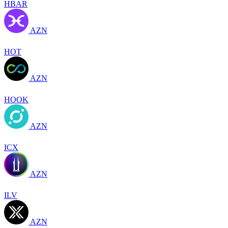
HBAR
AZN
HOT
AZN
HOOK
AZN
ICX
AZN
ILV
AZN