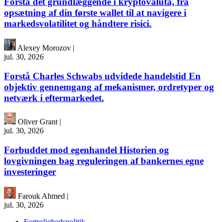
Forstå det grundlæggende i kryptovaluta, fra
opsætning af din første wallet til at navigere i
markedsvolatilitet og håndtere risici.
Alexey Morozov
|
jul. 30, 2026
Forstå Charles Schwabs udvidede handelstid En
objektiv gennemgang af mekanismer, ordretyper og
netværk i eftermarkedet.
Oliver Grant
|
jul. 30, 2026
Forbuddet mod egenhandel Historien og
lovgivningen bag reguleringen af bankernes egne
investeringer
Farouk Ahmed
|
jul. 30, 2026
Fortrolighedspolitik