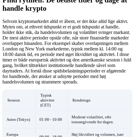
handle krypto
Selvom kryptomarkedet altid er åbent, er det ikke altid lige aktivt.
Myten om, at ethvert tidspunkt er et godt tidspunkt at handle,
holder ikke stik, da handelsvolumen og volatilitet svinger markant.
De mest aktive perioder opstår ofte, når store finansielle markeder
overlapper hinanden. For eksempel skaber overlapningen mellem
London og New York markederne, typisk mellem kl. 14:00 og
18:00 dansk tid, en periode med øget likviditet og aktivitet. I disse
timer er både europæisk aktivitet og den amerikanske session i fuld
gang, hvilket tiltrækker institutionelle handlende såvel som
daytraders. At forstå disse spidsbelastningsperioder er afgørende
for handlende, der ønsker at udnytte perioder med høj
handelsvolumen og strammere spreads.
Typisk
Session
aktivitet
Kendetegn
(CET)
Moderat volatilitet, ofte
Asien (Tokyo)
01:00 - 10:00
toneangivende for dagen.
Europa
Høj likviditet og volumen, især
09:00 - 18:00