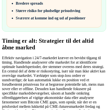
Bredere spreads
Større risiko for pludselige prisudsving
Sværere at komme ind og ud af positioner
Timing er alt: Strategier til det altid
åbne marked
Effektiv navigation i 24/7-markedet kræver en bevidst tilgang til
timing. Handlende analyserer ofte markedet for at identificere
optimale handelsperioder, der stemmer overens med deres strategi.
En central del af dette er risikostyring, især når man ikke aktivt kan
overvåge markedet. Værktøjer som stop-loss ordrer er
uundværlige; de kan automatisk lukke en position ved et
forudbestemt prisniveau for at begrænse potentielle tab, mens man
sover eller er offline. Desuden kan handlende fokusere på
specifikke markedsbevægelser, såsom at handle omkring
offentliggørelsen af vigtige økonomiske data eller analysere
fænomener som Bitcoin CME gaps, som opstår, når der er en
prisforskel mellem lukketid på CME-futuresmarkedet fredag og