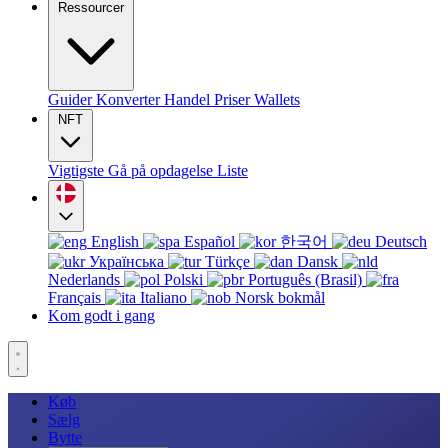
Ressourcer
Guider
Konverter
Handel
Priser
Wallets
NFT
Vigtigste
Gå på opdagelse
Liste
English
Español
한국어
Deutsch
Українська
Türkçe
Dansk
Nederlands
Polski
Português (Brasil)
Français
Italiano
Norsk bokmål
Kom godt i gang
Køb
Sælg
Bytte