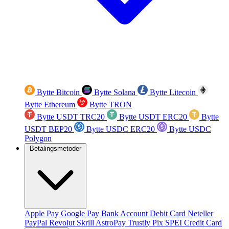
Bytte Bitcoin
Bytte Solana
Bytte Litecoin
Bytte Ethereum
Bytte TRON
Bytte USDT TRC20
Bytte USDT ERC20
Bytte
USDT BEP20
Bytte USDC ERC20
Bytte USDC
Polygon
Betalingsmetoder
Apple Pay
Google Pay
Bank Account
Debit Card
Neteller
PayPal
Revolut
Skrill
AstroPay
Trustly
Pix
SPEI
Credit Card