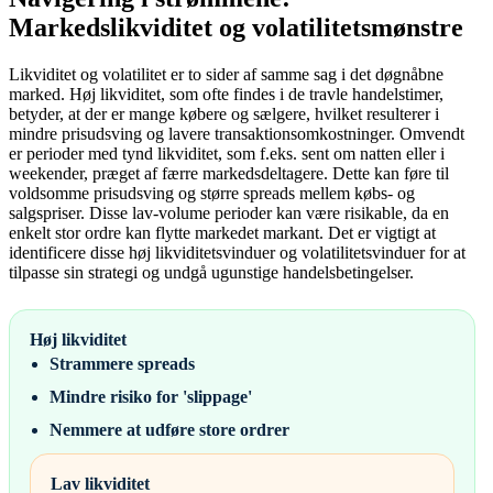
Markedslikviditet og volatilitetsmønstre
Likviditet og volatilitet er to sider af samme sag i det døgnåbne
marked. Høj likviditet, som ofte findes i de travle handelstimer,
betyder, at der er mange købere og sælgere, hvilket resulterer i
mindre prisudsving og lavere transaktionsomkostninger. Omvendt
er perioder med tynd likviditet, som f.eks. sent om natten eller i
weekender, præget af færre markedsdeltagere. Dette kan føre til
voldsomme prisudsving og større spreads mellem købs- og
salgspriser. Disse lav-volume perioder kan være risikable, da en
enkelt stor ordre kan flytte markedet markant. Det er vigtigt at
identificere disse høj likviditetsvinduer og volatilitetsvinduer for at
tilpasse sin strategi og undgå ugunstige handelsbetingelser.
Høj likviditet
Strammere spreads
Mindre risiko for 'slippage'
Nemmere at udføre store ordrer
Lav likviditet