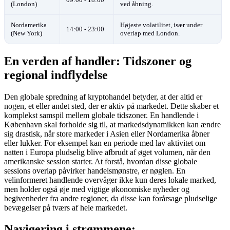
(London)
ved åbning.
Nordamerika
Højeste volatilitet, især under
14:00 - 23:00
(New York)
overlap med London.
En verden af handler: Tidszoner og
regional indflydelse
Den globale spredning af kryptohandel betyder, at der altid er
nogen, et eller andet sted, der er aktiv på markedet. Dette skaber et
komplekst samspil mellem globale tidszoner. En handlende i
København skal forholde sig til, at markedsdynamikken kan ændre
sig drastisk, når store markeder i Asien eller Nordamerika åbner
eller lukker. For eksempel kan en periode med lav aktivitet om
natten i Europa pludselig blive afbrudt af øget volumen, når den
amerikanske session starter. At forstå, hvordan disse globale
sessions overlap påvirker handelsmønstre, er nøglen. En
velinformeret handlende overvåger ikke kun deres lokale marked,
men holder også øje med vigtige økonomiske nyheder og
begivenheder fra andre regioner, da disse kan forårsage pludselige
bevægelser på tværs af hele markedet.
Navigering i strømmene: