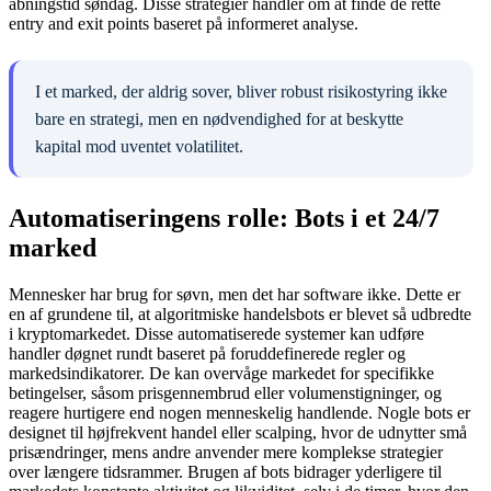
åbningstid søndag. Disse strategier handler om at finde de rette
entry and exit points baseret på informeret analyse.
I et marked, der aldrig sover, bliver robust risikostyring ikke
bare en strategi, men en nødvendighed for at beskytte
kapital mod uventet volatilitet.
Automatiseringens rolle: Bots i et 24/7
marked
Mennesker har brug for søvn, men det har software ikke. Dette er
en af grundene til, at algoritmiske handelsbots er blevet så udbredte
i kryptomarkedet. Disse automatiserede systemer kan udføre
handler døgnet rundt baseret på foruddefinerede regler og
markedsindikatorer. De kan overvåge markedet for specifikke
betingelser, såsom prisgennembrud eller volumenstigninger, og
reagere hurtigere end nogen menneskelig handlende. Nogle bots er
designet til højfrekvent handel eller scalping, hvor de udnytter små
prisændringer, mens andre anvender mere komplekse strategier
over længere tidsrammer. Brugen af bots bidrager yderligere til