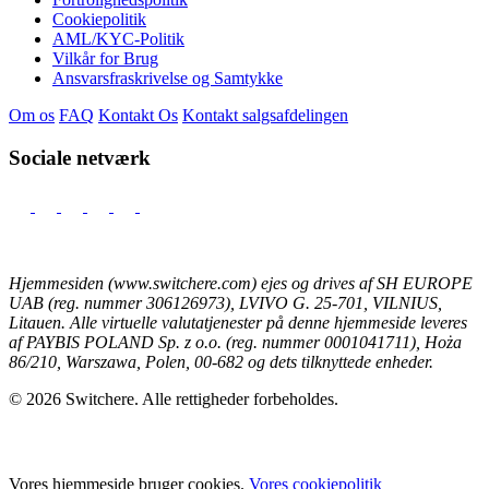
Cookiepolitik
AML/KYC-Politik
Vilkår for Brug
Ansvarsfraskrivelse og Samtykke
Om os
FAQ
Kontakt Os
Kontakt salgsafdelingen
Sociale netværk
Hjemmesiden (www.switchere.com) ejes og drives af SH EUROPE
UAB (reg. nummer 306126973), LVIVO G. 25-701, VILNIUS,
Litauen. Alle virtuelle valutatjenester på denne hjemmeside leveres
af PAYBIS POLAND Sp. z o.o. (reg. nummer 0001041711), Hoża
86/210, Warszawa, Polen, 00-682 og dets tilknyttede enheder.
© 2026 Switchere. Alle rettigheder forbeholdes.
Vores hjemmeside bruger cookies.
Vores cookiepolitik