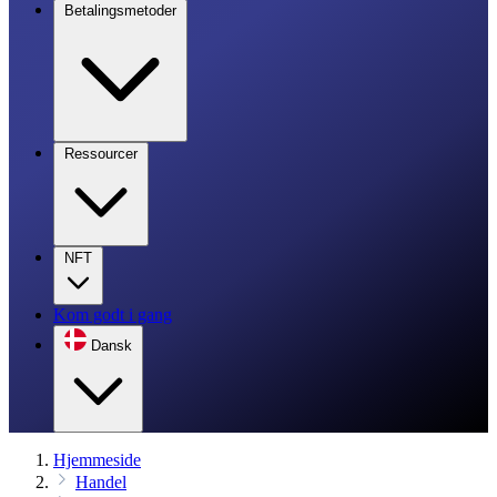
Betalingsmetoder
Ressourcer
NFT
Kom godt i gang
Dansk
Hjemmeside
Handel