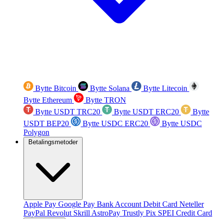
Bytte Bitcoin
Bytte Solana
Bytte Litecoin
Bytte Ethereum
Bytte TRON
Bytte USDT TRC20
Bytte USDT ERC20
Bytte
USDT BEP20
Bytte USDC ERC20
Bytte USDC
Polygon
Betalingsmetoder
Apple Pay
Google Pay
Bank Account
Debit Card
Neteller
PayPal
Revolut
Skrill
AstroPay
Trustly
Pix
SPEI
Credit Card