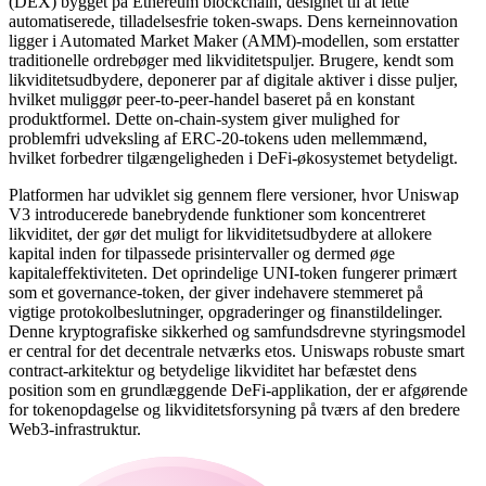
(DEX) bygget på Ethereum blockchain, designet til at lette
automatiserede, tilladelsesfrie token-swaps. Dens kerneinnovation
ligger i Automated Market Maker (AMM)-modellen, som erstatter
traditionelle ordrebøger med likviditetspuljer. Brugere, kendt som
likviditetsudbydere, deponerer par af digitale aktiver i disse puljer,
hvilket muliggør peer-to-peer-handel baseret på en konstant
produktformel. Dette on-chain-system giver mulighed for
problemfri udveksling af ERC-20-tokens uden mellemmænd,
hvilket forbedrer tilgængeligheden i DeFi-økosystemet betydeligt.
Platformen har udviklet sig gennem flere versioner, hvor Uniswap
V3 introducerede banebrydende funktioner som koncentreret
likviditet, der gør det muligt for likviditetsudbydere at allokere
kapital inden for tilpassede prisintervaller og dermed øge
kapitaleffektiviteten. Det oprindelige UNI-token fungerer primært
som et governance-token, der giver indehavere stemmeret på
vigtige protokolbeslutninger, opgraderinger og finanstildelinger.
Denne kryptografiske sikkerhed og samfundsdrevne styringsmodel
er central for det decentrale netværks etos. Uniswaps robuste smart
contract-arkitektur og betydelige likviditet har befæstet dens
position som en grundlæggende DeFi-applikation, der er afgørende
for tokenopdagelse og likviditetsforsyning på tværs af den bredere
Web3-infrastruktur.