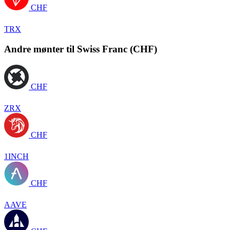
CHF
TRX
Andre mønter til Swiss Franc (CHF)
CHF
ZRX
CHF
1INCH
CHF
AAVE