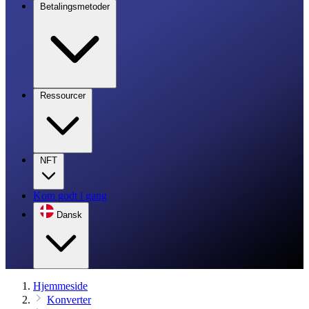
Betalingsmetoder
Ressourcer
NFT
Kom godt i gang
Dansk
Hjemmeside
Konverter