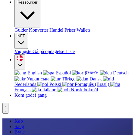
Ressourcer
Guider
Konverter
Handel
Priser
Wallets
NFT
Vigtigste
Gå på opdagelse
Liste
English
Español
한국어
Deutsch
Українська
Türkçe
Dansk
Nederlands
Polski
Português (Brasil)
Français
Italiano
Norsk bokmål
Kom godt i gang
Køb
Sælg
Bytte