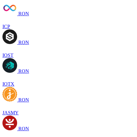
RON
ICP
RON
IOST
RON
IOTX
RON
JASMY
RON