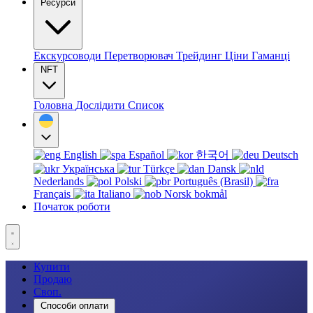
Ресурси
Екскурсоводи
Перетворювач
Трейдинг
Ціни
Гаманці
NFT
Головна
Дослідити
Список
English
Español
한국어
Deutsch
Українська
Türkçe
Dansk
Nederlands
Polski
Português (Brasil)
Français
Italiano
Norsk bokmål
Початок роботи
Купити
Продаю
Своп.
Способи оплати