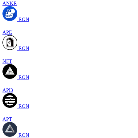
ANKR
RON
APE
RON
NFT
RON
API3
RON
APT
RON