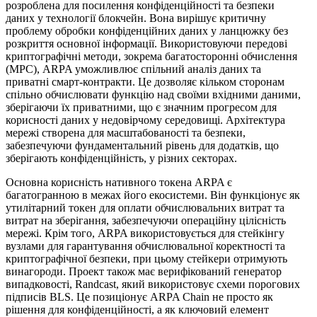
розроблена для посилення конфіденційності та безпеки
даних у технології блокчейн. Вона вирішує критичну
проблему обробки конфіденційних даних у ланцюжку без
розкриття основної інформації. Використовуючи передові
криптографічні методи, зокрема багатосторонні обчислення
(MPC), ARPA уможливлює спільний аналіз даних та
приватні смарт-контракти. Це дозволяє кільком сторонам
спільно обчислювати функцію над своїми вхідними даними,
зберігаючи їх приватними, що є значним прогресом для
корисності даних у недовірчому середовищі. Архітектура
мережі створена для масштабованості та безпеки,
забезпечуючи фундаментальний рівень для додатків, що
зберігають конфіденційність, у різних секторах.
Основна корисність нативного токена ARPA є
багатогранною в межах його екосистеми. Він функціонує як
утилітарний токен для оплати обчислювальних витрат та
витрат на зберігання, забезпечуючи операційну цілісність
мережі. Крім того, ARPA використовується для стейкінгу
вузлами для гарантування обчислювальної коректності та
криптографічної безпеки, при цьому стейкери отримують
винагороди. Проект також має верифікований генератор
випадковості, Randcast, який використовує схеми порогових
підписів BLS. Це позиціонує ARPA Chain не просто як
рішення для конфіденційності, а як ключовий елемент