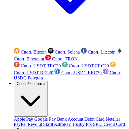
Своп. Bitcoin
Своп. Solana
Своп. Litecoin
Своп. Ethereum
Своп. TRON
Своп. USDT TRC20
Своп. USDT ERC20
Своп. USDT BEP20
Своп. USDC ERC20
Своп.
USDC Polygon
Способи оплати
Apple Pay
Google Pay
Bank Account
Debit Card
Neteller
PayPal
Revolut
Skrill
AstroPay
Trustly
Pix
SPEI
Credit Card