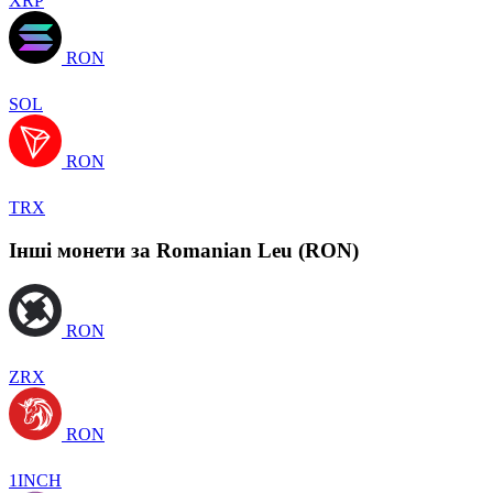
XRP
RON
SOL
RON
TRX
Інші монети за Romanian Leu (RON)
RON
ZRX
RON
1INCH