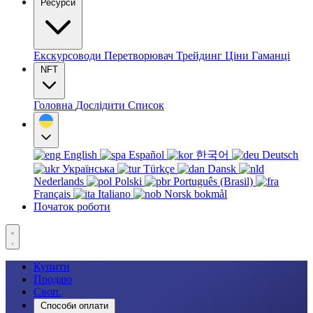
Ресурси
Екскурсоводи
Перетворювач
Трейдинг
Ціни
Гаманці
NFT
Головна
Дослідити
Список
English
Español
한국어
Deutsch
Українська
Türkçe
Dansk
Nederlands
Polski
Português (Brasil)
Français
Italiano
Norsk bokmål
Початок роботи
Купити
Продаю
Своп.
Способи оплати