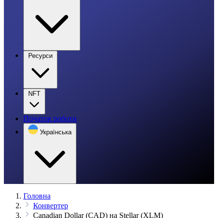
Ресурси
NFT
Початок роботи
Українська
Головна
Конвертер
Canadian Dollar (CAD) на Stellar (XLM)