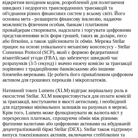
відкритим вихідним кодом, розроблений для полегшення
швидких і недорогих транскордонних транзакцій та
об'єднання різних фінансових систем у всьому світі. Його
основна мета - розширити фінансову інклюзію, надаючи
можливість фізичним особам, банкам і платіжним
провайдерам створювати, надсилати і торгувати цифровими
представленнями всіх форм грошей, таких як долари, песо
або біткоїни, а також здійснювати їх обмін. Мережа Stellar
працює на основі унікального механізму консенсусу - Stellar
Consensus Protocol (SCP), який є формою федеративної
візантійської угоди (FBA), що забезпечує швидкий час
розрахунків (3-5 секунд) і значно нижчу комісію за транзакції
порівняно з традиційними банківськими або іншими
блокчейн-мережами. Це робить його привабливим цифровим
активом для грошових переказів і мікроплатежів.
Нативний токен Lumens (XLM) відіграє вирішальну роль в
екосистемі Stellar. XLM використовується для оплати комісій
за транзакції, виступаючи в якості антиспаму, і необхідний
для підтримки мінімальних залишків на рахунках в мережі.
Крім того, Lumens може функціонувати як валюта-міст у
перехресних платежах, спрощуючи обмін між різними
фіатними валютами або цифровими активами на вбудованій
децентралізованій біржі Stellar (DEX). Stellar також підтримує
випуск токенізованих активів, включаючи стейблкоіни та