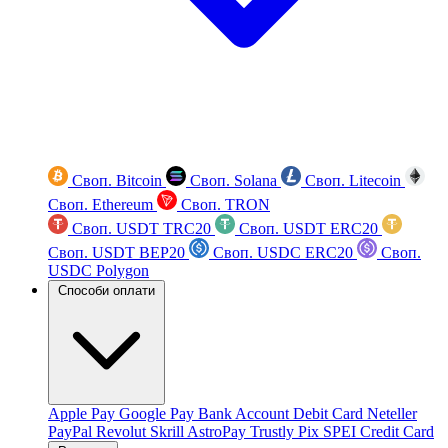
Своп. Bitcoin
Своп. Solana
Своп. Litecoin
Своп. Ethereum
Своп. TRON
Своп. USDT TRC20
Своп. USDT ERC20
Своп. USDT BEP20
Своп. USDC ERC20
Своп.
USDC Polygon
Способи оплати
Apple Pay
Google Pay
Bank Account
Debit Card
Neteller
PayPal
Revolut
Skrill
AstroPay
Trustly
Pix
SPEI
Credit Card