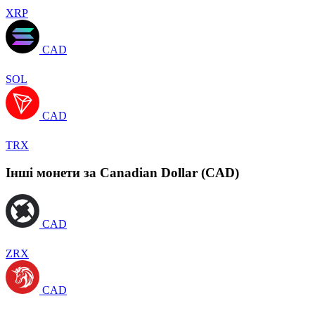
XRP
CAD
SOL
CAD
TRX
Інші монети за Canadian Dollar (CAD)
CAD
ZRX
CAD