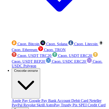
Своп. Bitcoin
Своп. Solana
Своп. Litecoin
Своп. Ethereum
Своп. TRON
Своп. USDT TRC20
Своп. USDT ERC20
Своп. USDT BEP20
Своп. USDC ERC20
Своп.
USDC Polygon
Способи оплати
Apple Pay
Google Pay
Bank Account
Debit Card
Neteller
PayPal
Revolut
Skrill
AstroPay
Trustly
Pix
SPEI
Credit Card