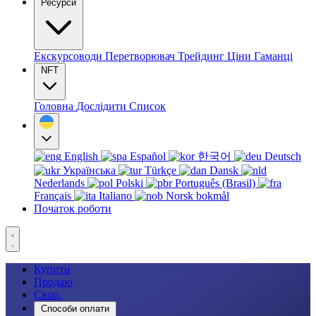
Ресурси
Екскурсоводи
Перетворювач
Трейдинг
Ціни
Гаманці
NFT
Головна
Дослідити
Список
English
Español
한국어
Deutsch
Українська
Türkçe
Dansk
Nederlands
Polski
Português (Brasil)
Français
Italiano
Norsk bokmål
Початок роботи
Купити
Продаю
Своп.
Способи оплати