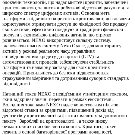
блокчейн-технологій, що надає миттєві кредити, забезпечені
криптовалютою, та високоприбуткові відсоткові рахунки для
широкого спектру цифрових активів. Основна мета
платформи - підвищити корисність криптовалют, дозволяючи
користувачам отримувати доступ до ліквідності без продажу
своїх активів, ефективно поєднуючи традиційні фінансові
послуги з економікою цифрових активів, що стрімко
розвивається. NEXO використовує складну систему,
включаючи власну систему Nexo Oracle, для моніторингу
активів у режимі реального часу, управління
співвідношенням кредиту до вартості (LTV) та
автоматизованих процесів, забезпечуючи стабільність
платформи та надмірну заставу для своїх кредитних
операцій. Прихильність до безпеки підкреслюється
страхуванням зберігання та дотриманням суворих стандартів
відповідності.
Нативний токен NEXO є невід'ємним утилітарним токеном,
який відкриває значні переваги в рамках екосистеми.
Володіння токенами NEXO надає користувачам пільгові
відсоткові ставки за кредитами, підвищений дохід від
депозитів у криптовалюті та фіатних валютах за допомогою
пакету "Заробляй на криптовалюті", а також низку
безкоштовних способів зняття коштів. Крім того, токен
лежить в основі багаторівневої програми лояльності,