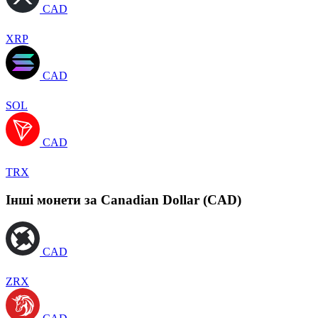
CAD
XRP
CAD
SOL
CAD
TRX
Інші монети за Canadian Dollar (CAD)
CAD
ZRX