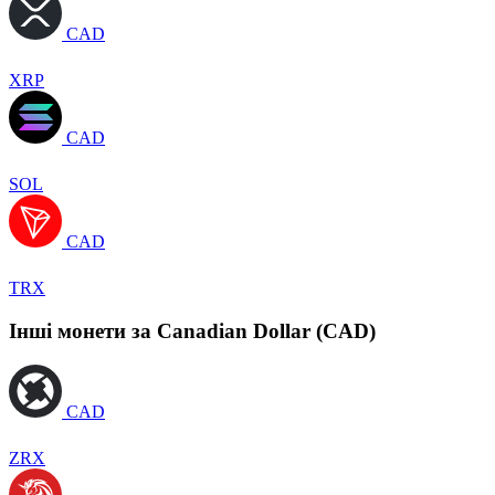
CAD
XRP
CAD
SOL
CAD
TRX
Інші монети за Canadian Dollar (CAD)
CAD
ZRX