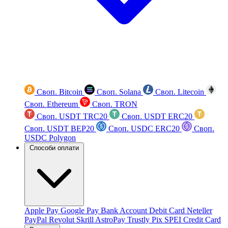
Своп. Bitcoin
Своп. Solana
Своп. Litecoin
Своп. Ethereum
Своп. TRON
Своп. USDT TRC20
Своп. USDT ERC20
Своп. USDT BEP20
Своп. USDC ERC20
Своп.
USDC Polygon
Способи оплати
Apple Pay
Google Pay
Bank Account
Debit Card
Neteller
PayPal
Revolut
Skrill
AstroPay
Trustly
Pix
SPEI
Credit Card