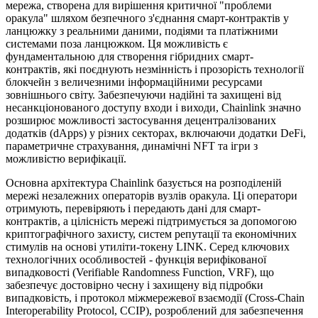
мережа, створена для вирішення критичної "проблеми
оракула" шляхом безпечного з'єднання смарт-контрактів у
ланцюжку з реальними даними, подіями та платіжними
системами поза ланцюжком. Ця можливість є
фундаментальною для створення гібридних смарт-
контрактів, які поєднують незмінність і прозорість технології
блокчейн з величезними інформаційними ресурсами
зовнішнього світу. Забезпечуючи надійні та захищені від
несанкціонованого доступу входи і виходи, Chainlink значно
розширює можливості застосування децентралізованих
додатків (dApps) у різних секторах, включаючи додатки DeFi,
параметричне страхування, динамічні NFT та ігри з
можливістю верифікації.
Основна архітектура Chainlink базується на розподіленій
мережі незалежних операторів вузлів оракула. Ці оператори
отримують, перевіряють і передають дані для смарт-
контрактів, а цілісність мережі підтримується за допомогою
криптографічного захисту, систем репутації та економічних
стимулів на основі утиліти-токену LINK. Серед ключових
технологічних особливостей - функція верифікованої
випадковості (Verifiable Randomness Function, VRF), що
забезпечує достовірно чесну і захищену від підробки
випадковість, і протокол міжмережевої взаємодії (Cross-Chain
Interoperability Protocol, CCIP), розроблений для забезпечення