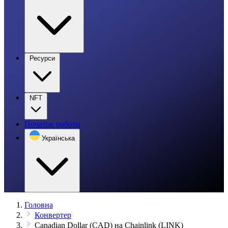
Ресурси
NFT
Початок роботи
Українська
Головна
Конвертер
Canadian Dollar (CAD) на Chainlink (LINK)