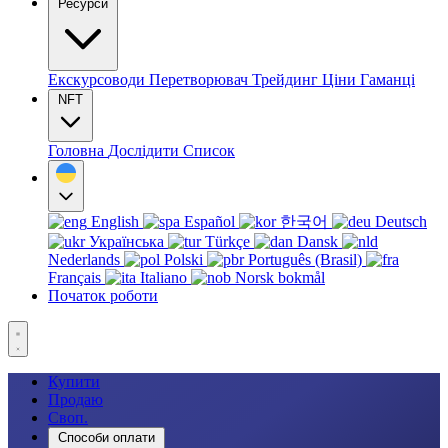
Ресурси
Екскурсоводи
Перетворювач
Трейдинг
Ціни
Гаманці
NFT
Головна
Дослідити
Список
English
Español
한국어
Deutsch
Українська
Türkçe
Dansk
Nederlands
Polski
Português (Brasil)
Français
Italiano
Norsk bokmål
Початок роботи
Купити
Продаю
Своп.
Способи оплати