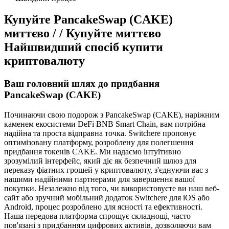
Купуйте PancakeSwap (CAKE)
миттєво / / Купуйте миттєво
Найшвидший спосіб купити
криптовалюту
Ваш головний шлях до придбання
PancakeSwap (CAKE)
Починаючи свою подорож з PancakeSwap (CAKE), наріжним
каменем екосистеми DeFi BNB Smart Chain, вам потрібна
надійна та проста відправна точка. Switchere пропонує
оптимізовану платформу, розроблену для полегшення
придбання токенів CAKE. Ми надаємо інтуїтивно
зрозумілий інтерфейс, який діє як безпечний шлюз для
переказу фіатних грошей у криптовалюту, з'єднуючи вас з
нашими надійними партнерами для завершення вашої
покупки. Незалежно від того, чи використовуєте ви наш веб-
сайт або зручний мобільний додаток Switchere для iOS або
Android, процес розроблено для ясності та ефективності.
Наша передова платформа спрощує складнощі, часто
пов'язані з придбанням цифрових активів, дозволяючи вам