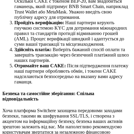
Оскільки CAKE є токеном BEP-20, вам знадобиться
гаманець, який підтримує BNB Smart Chain, наприклад
Trust Wallet або MetaMask. Уважно введіть свою
публічну адресу для отримання.
Пройдіть верифікацію:
Наші партнери керують
гнучкою системою KYC для дотримання міжнародних
правил та стандартів протидії відмиванню грошей
(AML). Процес верифікації швидкий і адаптується до
суми вашої транзакції та місцезнаходження.
Здійсніть платіж:
Виберіть бажаний спосіб оплати та
завершіть транзакцію через безпечний платіжний шлюз
наших партнерів.
Отримайте ваш CAKE:
Після підтвердження платежу
наші партнери обробляють обмін, і токени CAKE
надсилаються безпосередньо на вказану вами адресу
гаманця.
Безпека та самостійне зберігання: Спільна
відповідальність
Хоча платформа Switchere захищена передовими заходами
безпеки, такими як шифрування SSL/TLS, і створена з
акцентом на інформаційну безпеку, безпека ваших активів
зрештою залежить від вас. Ми наполегливо рекомендуємо
користувачам звертатися за незалежною фінансовою