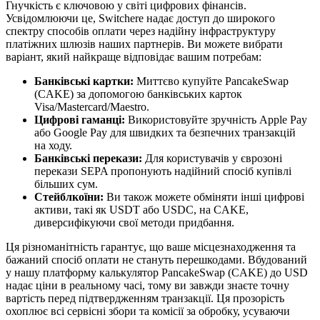
Гнучкість є ключовою у світі цифрових фінансів.
Усвідомлюючи це, Switchere надає доступ до широкого
спектру способів оплати через надійну інфраструктуру
платіжних шлюзів наших партнерів. Ви можете вибрати
варіант, який найкраще відповідає вашим потребам:
Банківські картки:
Миттєво купуйте PancakeSwap
(CAKE) за допомогою банківських карток
Visa/Mastercard/Maestro.
Цифрові гаманці:
Використовуйте зручність Apple Pay
або Google Pay для швидких та безпечних транзакцій
на ходу.
Банківські перекази:
Для користувачів у єврозоні
перекази SEPA пропонують надійний спосіб купівлі
більших сум.
Стейблкоїни:
Ви також можете обміняти інші цифрові
активи, такі як USDT або USDC, на CAKE,
диверсифікуючи свої методи придбання.
Ця різноманітність гарантує, що ваше місцезнаходження та
бажаний спосіб оплати не стануть перешкодами. Вбудований
у нашу платформу калькулятор PancakeSwap (CAKE) до USD
надає ціни в реальному часі, тому ви завжди знаєте точну
вартість перед підтвердженням транзакції. Ця прозорість
охоплює всі сервісні збори та комісії за обробку, усуваючи