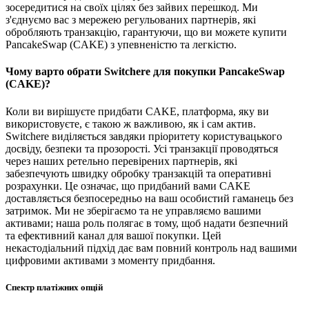
зосередитися на своїх цілях без зайвих перешкод. Ми
з'єднуємо вас з мережею регульованих партнерів, які
обробляють транзакцію, гарантуючи, що ви можете купити
PancakeSwap (CAKE) з упевненістю та легкістю.
Чому варто обрати Switchere для покупки PancakeSwap
(CAKE)?
Коли ви вирішуєте придбати CAKE, платформа, яку ви
використовуєте, є такою ж важливою, як і сам актив.
Switchere виділяється завдяки пріоритету користувацького
досвіду, безпеки та прозорості. Усі транзакції проводяться
через наших ретельно перевірених партнерів, які
забезпечують швидку обробку транзакцій та оперативні
розрахунки. Це означає, що придбаний вами CAKE
доставляється безпосередньо на ваш особистий гаманець без
затримок. Ми не зберігаємо та не управляємо вашими
активами; наша роль полягає в тому, щоб надати безпечний
та ефективний канал для вашої покупки. Цей
некастодіальний підхід дає вам повний контроль над вашими
цифровими активами з моменту придбання.
Спектр платіжних опцій