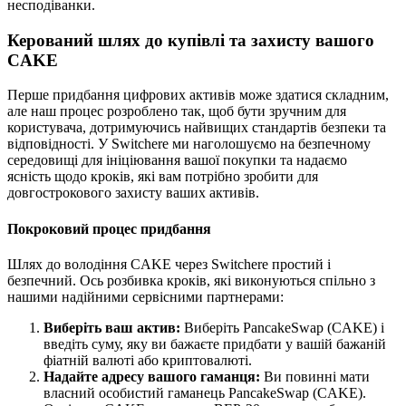
несподіванки.
Керований шлях до купівлі та захисту вашого
CAKE
Перше придбання цифрових активів може здатися складним,
але наш процес розроблено так, щоб бути зручним для
користувача, дотримуючись найвищих стандартів безпеки та
відповідності. У Switchere ми наголошуємо на безпечному
середовищі для ініціювання вашої покупки та надаємо
ясність щодо кроків, які вам потрібно зробити для
довгострокового захисту ваших активів.
Покроковий процес придбання
Шлях до володіння CAKE через Switchere простий і
безпечний. Ось розбивка кроків, які виконуються спільно з
нашими надійними сервісними партнерами:
Виберіть ваш актив:
Виберіть PancakeSwap (CAKE) і
введіть суму, яку ви бажаєте придбати у вашій бажаній
фіатній валюті або криптовалюті.
Надайте адресу вашого гаманця:
Ви повинні мати
власний особистий гаманець PancakeSwap (CAKE).