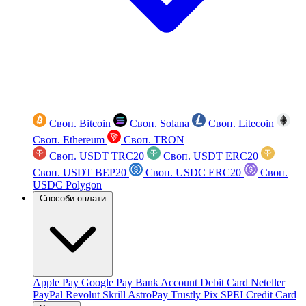
Своп. Bitcoin
Своп. Solana
Своп. Litecoin
Своп. Ethereum
Своп. TRON
Своп. USDT TRC20
Своп. USDT ERC20
Своп. USDT BEP20
Своп. USDC ERC20
Своп.
USDC Polygon
Способи оплати
Apple Pay
Google Pay
Bank Account
Debit Card
Neteller
PayPal
Revolut
Skrill
AstroPay
Trustly
Pix
SPEI
Credit Card