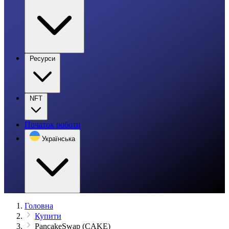
Ресурси
NFT
Початок роботи
Українська
Головна
Купити
PancakeSwap (CAKE)