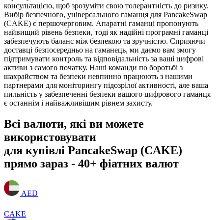
консультацією, щоб зрозуміти свою толерантність до ризику.
Вибір безпечного, універсального гаманця для PancakeSwap
(CAKE) є першочерговим. Апаратні гаманці пропонують
найвищий рівень безпеки, тоді як надійні програмні гаманці
забезпечують баланс між безпекою та зручністю. Сприяючи
доставці безпосередньо на гаманець, ми даємо вам змогу
підтримувати контроль та відповідальність за ваші цифрові
активи з самого початку. Наші команди по боротьбі з
шахрайством та безпеки невпинно працюють з нашими
партнерами для моніторингу підозрілої активності, але ваша
пильність у забезпеченні безпеки вашого цифрового гаманця
є останнім і найважливішим рівнем захисту.
Всі валюти, які ви можете
використовувати
для купівлі PancakeSwap (CAKE)
прямо зараз - 40+ фіатних валют
AED
CAKE