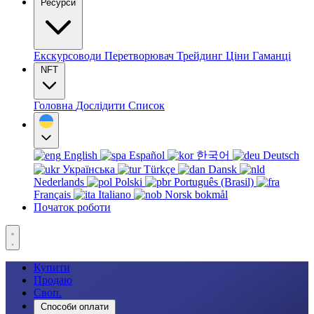
Ресурси
Екскурсоводи
Перетворювач
Трейдинг
Ціни
Гаманці
NFT
Головна
Дослідити
Список
English
Español
한국어
Deutsch
Українська
Türkçe
Dansk
Nederlands
Polski
Português (Brasil)
Français
Italiano
Norsk bokmål
Початок роботи
Купити
Продаю
Своп.
Способи оплати