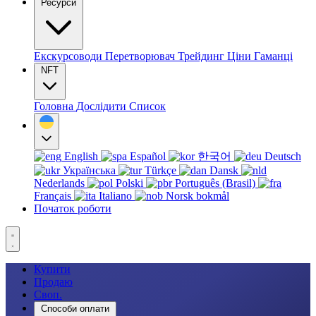
Ресурси
Екскурсоводи
Перетворювач
Трейдинг
Ціни
Гаманці
NFT
Головна
Дослідити
Список
English
Español
한국어
Deutsch
Українська
Türkçe
Dansk
Nederlands
Polski
Português (Brasil)
Français
Italiano
Norsk bokmål
Початок роботи
Купити
Продаю
Своп.
Способи оплати