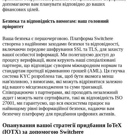
допомагаючи вам планувати відповідно до ваших
фінансових цілей.
Безпека та відповідність вимогам: наш головний
пріоритет
Ваша безпека є першочерговою. Платформа Switchere
створена з надійними заходами безпеки та відповідності,
включаючи передове шифрування SSL та TLS, для захисту
вашої особистої інформації. Ми полегшуємо доступ до
процесу верифікації, яким керують наші спеціалізовані
партнери, що відповідає суворим міжнародним нормам та
стандартам протидії відмиванню грошей (AML). Ця гнучка
система KYC розроблена так, щоб бути якомога менш
нав'язливою, з вимогами, які можуть відрізнятися залежно
від вашого місцезнаходження та суми транзакції.
Співпрацюючи з партнерами, які проходять незалежний
аудит і можуть мати сертифікати, такі як відповідність ISO
27001, ми гарантуємо, що вся екосистема працює на
найвищому рівні інформаційної безпеки, надаючи вам
безпечну платформу для придбання цифрових активів.
Опанування вашої стратегії придбання IoTeX
(IOTX) за допомогою Switchere