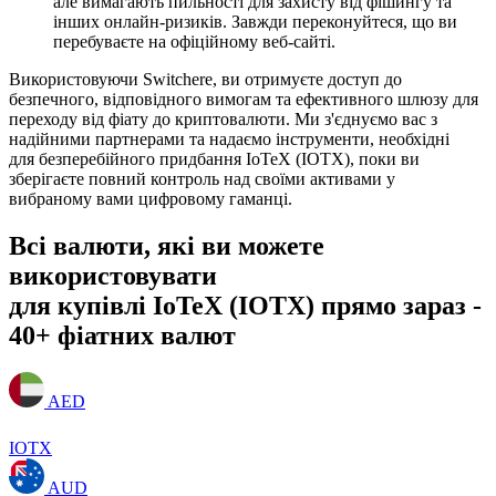
але вимагають пильності для захисту від фішингу та
інших онлайн-ризиків. Завжди переконуйтеся, що ви
перебуваєте на офіційному веб-сайті.
Використовуючи Switchere, ви отримуєте доступ до
безпечного, відповідного вимогам та ефективного шлюзу для
переходу від фіату до криптовалюти. Ми з'єднуємо вас з
надійними партнерами та надаємо інструменти, необхідні
для безперебійного придбання IoTeX (IOTX), поки ви
зберігаєте повний контроль над своїми активами у
вибраному вами цифровому гаманці.
Всі валюти, які ви можете
використовувати
для купівлі IoTeX (IOTX) прямо зараз -
40+ фіатних валют
AED
IOTX
AUD