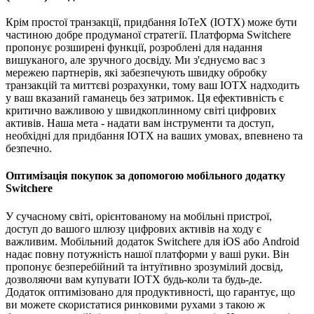
Крім простої транзакції, придбання IoTeX (IOTX) може бути
частиною добре продуманої стратегії. Платформа Switchere
пропонує розширені функції, розроблені для надання
вишуканого, але зручного досвіду. Ми з'єднуємо вас з
мережею партнерів, які забезпечують швидку обробку
транзакцій та миттєві розрахунки, тому ваш IOTX надходить
у ваш вказаний гаманець без затримок. Ця ефективність є
критично важливою у швидкоплинному світі цифрових
активів. Наша мета - надати вам інструменти та доступ,
необхідні для придбання IOTX на ваших умовах, впевнено та
безпечно.
Оптимізація покупок за допомогою мобільного додатку
Switchere
У сучасному світі, орієнтованому на мобільні пристрої,
доступ до вашого шлюзу цифрових активів на ходу є
важливим. Мобільний додаток Switchere для iOS або Android
надає повну потужність нашої платформи у ваші руки. Він
пропонує безперебійний та інтуїтивно зрозумілий досвід,
дозволяючи вам купувати IOTX будь-коли та будь-де.
Додаток оптимізовано для продуктивності, що гарантує, що
ви можете скористатися ринковими рухами з такою ж