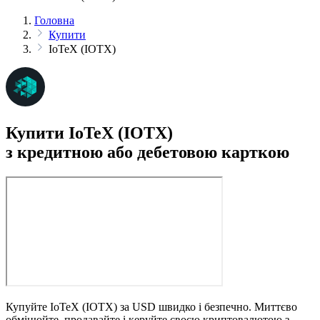
Головна
Купити
IoTeX (IOTX)
Купити IoTeX (IOTX)
з кредитною або дебетовою карткою
Купуйте IoTeX (IOTX) за USD швидко і безпечно. Миттєво
обмінюйте, продавайте і керуйте своєю криптовалютою з