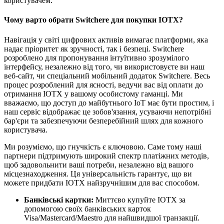
користувачем.
Чому варто обрати Switchere для покупки IOTX?
Навігація у світі цифрових активів вимагає платформи, яка
надає пріоритет як зручності, так і безпеці. Switchere
розроблено для пропонування інтуїтивно зрозумілого
інтерфейсу, незалежно від того, чи використовуєте ви наш
веб-сайт, чи спеціальний мобільний додаток Switchere. Весь
процес розроблений для ясності, ведучи вас від оплати до
отримання IOTX у вашому особистому гаманці. Ми
вважаємо, що доступ до майбутнього IoT має бути простим, і
наш сервіс відображає це зобов'язання, усуваючи непотрібні
бар'єри та забезпечуючи безперебійний шлях для кожного
користувача.
Ми розуміємо, що гнучкість є ключовою. Саме тому наші
партнери підтримують широкий спектр платіжних методів,
щоб задовольнити ваші потреби, незалежно від вашого
місцезнаходження. Ця універсальність гарантує, що ви
можете придбати IOTX найзручнішим для вас способом.
Банківські картки:
Миттєво купуйте IOTX за
допомогою своїх банківських карток
Visa/Mastercard/Maestro для найшвидшої транзакції.