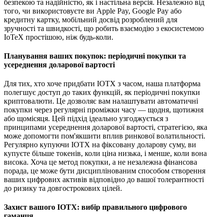
безпекою та надійністю, як і настільна версія. Незалежно від
того, чи використовуєте ви Apple Pay, Google Pay або
кредитну картку, мобільний досвід розроблений для
зручності та швидкості, що робить взаємодію з екосистемою
IoTeX простішою, ніж будь-коли.
Планування ваших покупок: періодичні покупки та
усереднення доларової вартості
Для тих, хто хоче придбати IOTX з часом, наша платформа
полегшує доступ до таких функцій, як періодичні покупки
криптовалюти. Це дозволяє вам налаштувати автоматичні
покупки через регулярні проміжки часу — щодня, щотижня
або щомісяця. Цей підхід ідеально узгоджується з
принципами усереднення доларової вартості, стратегією, яка
може допомогти пом'якшити вплив ринкової волатильності.
Регулярно купуючи IOTX на фіксовану доларову суму, ви
купуєте більше токенів, коли ціна низька, і менше, коли вона
висока. Хоча це метод покупки, а не незалежна фінансова
порада, це може бути дисциплінованим способом створення
ваших цифрових активів відповідно до вашої толерантності
до ризику та довгострокових цілей.
Захист вашого IOTX: вибір правильного цифрового
гаманця