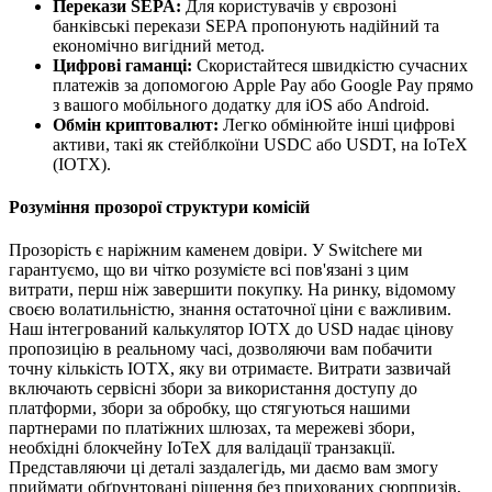
Перекази SEPA:
Для користувачів у єврозоні
банківські перекази SEPA пропонують надійний та
економічно вигідний метод.
Цифрові гаманці:
Скористайтеся швидкістю сучасних
платежів за допомогою Apple Pay або Google Pay прямо
з вашого мобільного додатку для iOS або Android.
Обмін криптовалют:
Легко обмінюйте інші цифрові
активи, такі як стейблкоїни USDC або USDT, на IoTeX
(IOTX).
Розуміння прозорої структури комісій
Прозорість є наріжним каменем довіри. У Switchere ми
гарантуємо, що ви чітко розумієте всі пов'язані з цим
витрати, перш ніж завершити покупку. На ринку, відомому
своєю волатильністю, знання остаточної ціни є важливим.
Наш інтегрований калькулятор IOTX до USD надає цінову
пропозицію в реальному часі, дозволяючи вам побачити
точну кількість IOTX, яку ви отримаєте. Витрати зазвичай
включають сервісні збори за використання доступу до
платформи, збори за обробку, що стягуються нашими
партнерами по платіжних шлюзах, та мережеві збори,
необхідні блокчейну IoTeX для валідації транзакції.
Представляючи ці деталі заздалегідь, ми даємо вам змогу
приймати обґрунтовані рішення без прихованих сюрпризів,