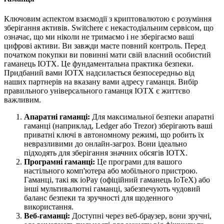
Ключовим аспектом взаємодії з криптовалютою є розуміння
зберігання активів. Switchere є некастодіальним сервісом, що
означає, що ми ніколи не тримаємо і не зберігаємо ваші
цифрові активи. Ви завжди маєте повний контроль. Перед
початком покупки ви повинні мати свій власний особистий
гаманець IOTX. Це фундаментальна практика безпеки.
Придбаний вами IOTX надсилається безпосередньо від
наших партнерів на вказану вами адресу гаманця. Вибір
правильного універсального гаманця IOTX є життєво
важливим.
Апаратні гаманці:
Для максимальної безпеки апаратні
гаманці (наприклад, Ledger або Trezor) зберігають ваші
приватні ключі в автономному режимі, що робить їх
невразливими до онлайн-загроз. Вони ідеально
підходять для зберігання значних обсягів IOTX.
Програмні гаманці:
Це програми для вашого
настільного комп'ютера або мобільного пристрою.
Гаманці, такі як ioPay (офіційний гаманець IoTeX) або
інші мультивалютні гаманці, забезпечують чудовий
баланс безпеки та зручності для щоденного
використання.
Веб-гаманці:
Доступні через веб-браузер, вони зручні,