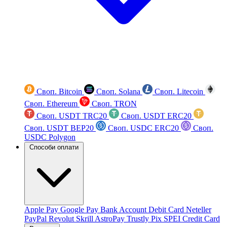
Своп. Bitcoin
Своп. Solana
Своп. Litecoin
Своп. Ethereum
Своп. TRON
Своп. USDT TRC20
Своп. USDT ERC20
Своп. USDT BEP20
Своп. USDC ERC20
Своп.
USDC Polygon
Способи оплати
Apple Pay
Google Pay
Bank Account
Debit Card
Neteller
PayPal
Revolut
Skrill
AstroPay
Trustly
Pix
SPEI
Credit Card