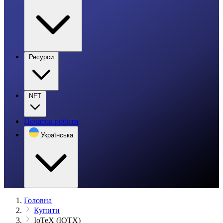
Ресурси
NFT
Початок роботи
Українська
Головна
Купити
IoTeX (IOTX)