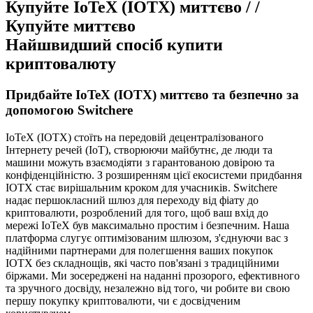
Купуйте IoTeX (IOTX) миттєво / /
Купуйте миттєво
Найшвидший спосіб купити
криптовалюту
Придбайте IoTeX (IOTX) миттєво та безпечно за
допомогою Switchere
IoTeX (IOTX) стоїть на передовій децентралізованого
Інтернету речей (IoT), створюючи майбутнє, де люди та
машини можуть взаємодіяти з гарантованою довірою та
конфіденційністю. З розширенням цієї екосистеми придбання
IOTX стає вирішальним кроком для учасників. Switchere
надає першокласний шлюз для переходу від фіату до
криптовалюти, розроблений для того, щоб ваш вхід до
мережі IoTeX був максимально простим і безпечним. Наша
платформа слугує оптимізованим шлюзом, з'єднуючи вас з
надійними партнерами для полегшення ваших покупок
IOTX без складнощів, які часто пов'язані з традиційними
біржами. Ми зосереджені на наданні прозорого, ефективного
та зручного досвіду, незалежно від того, чи робите ви свою
першу покупку криптовалюти, чи є досвідченим