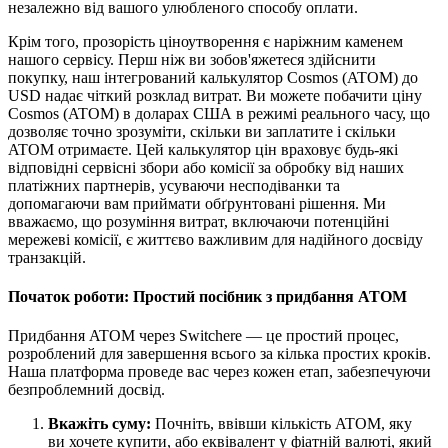
незалежно від вашого улюбленого способу оплати.
Крім того, прозорість ціноутворення є наріжним каменем
нашого сервісу. Перш ніж ви зобов'яжетеся здійснити
покупку, наш інтегрований калькулятор Cosmos (ATOM) до
USD надає чіткий розклад витрат. Ви можете побачити ціну
Cosmos (ATOM) в доларах США в режимі реального часу, що
дозволяє точно зрозуміти, скільки ви заплатите і скільки
ATOM отримаєте. Цей калькулятор цін враховує будь-які
відповідні сервісні збори або комісії за обробку від наших
платіжних партнерів, усуваючи несподіванки та
допомагаючи вам приймати обґрунтовані рішення. Ми
вважаємо, що розуміння витрат, включаючи потенційні
мережеві комісії, є життєво важливим для надійного досвіду
транзакцій.
Початок роботи: Простий посібник з придбання ATOM
Придбання ATOM через Switchere — це простий процес,
розроблений для завершення всього за кілька простих кроків.
Наша платформа проведе вас через кожен етап, забезпечуючи
безпроблемний досвід.
Вкажіть суму:
Почніть, ввівши кількість ATOM, яку
ви хочете купити, або еквівалент у фіатній валюті, який