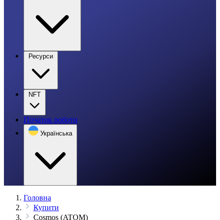
Ресурси
NFT
Початок роботи
Українська
Головна
Купити
Cosmos (ATOM)