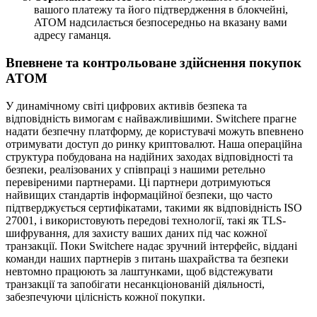
вашого платежу та його підтвердження в блокчейні,
ATOM надсилається безпосередньо на вказану вами
адресу гаманця.
Впевнене та контрольоване здійснення покупок
ATOM
У динамічному світі цифрових активів безпека та
відповідність вимогам є найважливішими. Switchere прагне
надати безпечну платформу, де користувачі можуть впевнено
отримувати доступ до ринку криптовалют. Наша операційна
структура побудована на надійних заходах відповідності та
безпеки, реалізованих у співпраці з нашими ретельно
перевіреними партнерами. Ці партнери дотримуються
найвищих стандартів інформаційної безпеки, що часто
підтверджується сертифікатами, такими як відповідність ISO
27001, і використовують передові технології, такі як TLS-
шифрування, для захисту ваших даних під час кожної
транзакції. Поки Switchere надає зручний інтерфейс, віддані
команди наших партнерів з питань шахрайства та безпеки
невтомно працюють за лаштунками, щоб відстежувати
транзакції та запобігати несанкціонованій діяльності,
забезпечуючи цілісність кожної покупки.