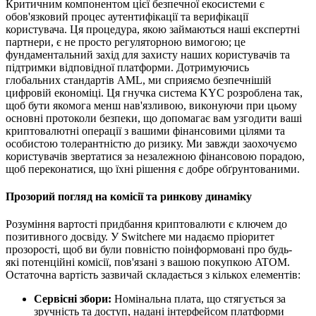
Критичним компонентом цієї безпечної екосистеми є
обов'язковий процес аутентифікації та верифікації
користувача. Ця процедура, якою займаються наші експертні
партнери, є не просто регуляторною вимогою; це
фундаментальний захід для захисту наших користувачів та
підтримки відповідної платформи. Дотримуючись
глобальних стандартів AML, ми сприяємо безпечнішій
цифровій економіці. Ця гнучка система KYC розроблена так,
щоб бути якомога менш нав'язливою, виконуючи при цьому
основні протоколи безпеки, що допомагає вам узгодити ваші
криптовалютні операції з вашими фінансовими цілями та
особистою толерантністю до ризику. Ми завжди заохочуємо
користувачів звертатися за незалежною фінансовою порадою,
щоб переконатися, що їхні рішення є добре обґрунтованими.
Прозорий погляд на комісії та ринкову динаміку
Розуміння вартості придбання криптовалюти є ключем до
позитивного досвіду. У Switchere ми надаємо пріоритет
прозорості, щоб ви були повністю поінформовані про будь-
які потенційні комісії, пов'язані з вашою покупкою ATOM.
Остаточна вартість зазвичай складається з кількох елементів:
Сервісні збори:
Номінальна плата, що стягується за
зручність та доступ, надані інтерфейсом платформи