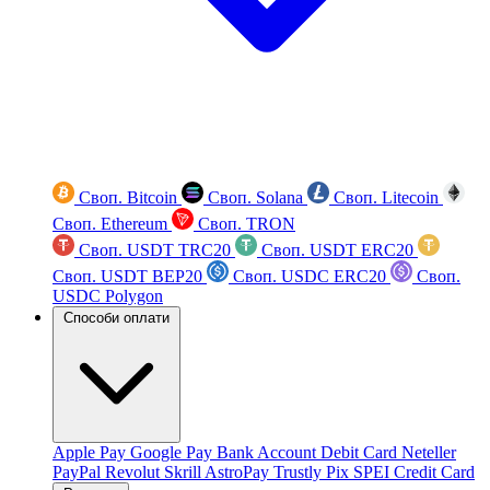
Своп. Bitcoin
Своп. Solana
Своп. Litecoin
Своп. Ethereum
Своп. TRON
Своп. USDT TRC20
Своп. USDT ERC20
Своп. USDT BEP20
Своп. USDC ERC20
Своп.
USDC Polygon
Способи оплати
Apple Pay
Google Pay
Bank Account
Debit Card
Neteller
PayPal
Revolut
Skrill
AstroPay
Trustly
Pix
SPEI
Credit Card