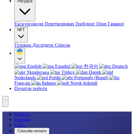
Ресурси
Екскурсоводи
Перетворювач
Трейдинг
Ціни
Гаманці
NFT
Головна
Дослідити
Список
English
Español
한국어
Deutsch
Українська
Türkçe
Dansk
Nederlands
Polski
Português (Brasil)
Français
Italiano
Norsk bokmål
Початок роботи
Купити
Продаю
Своп.
Способи оплати