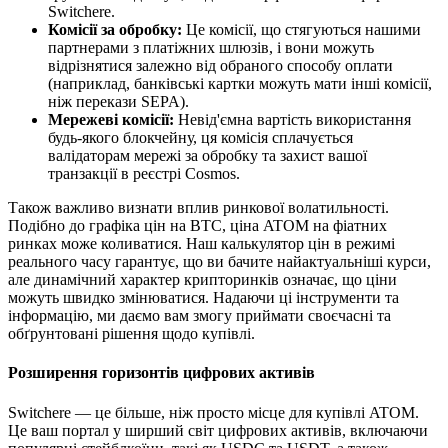
Switchere.
Комісії за обробку:
Це комісії, що стягуються нашими
партнерами з платіжних шлюзів, і вони можуть
відрізнятися залежно від обраного способу оплати
(наприклад, банківські картки можуть мати інші комісії,
ніж перекази SEPA).
Мережеві комісії:
Невід'ємна вартість використання
будь-якого блокчейну, ця комісія сплачується
валідаторам мережі за обробку та захист вашої
транзакції в реєстрі Cosmos.
Також важливо визнати вплив ринкової волатильності.
Подібно до графіка цін на BTC, ціна ATOM на фіатних
ринках може коливатися. Наш калькулятор цін в режимі
реального часу гарантує, що ви бачите найактуальніші курси,
але динамічний характер крипторинків означає, що ціни
можуть швидко змінюватися. Надаючи ці інструменти та
інформацію, ми даємо вам змогу приймати своєчасні та
обґрунтовані рішення щодо купівлі.
Розширення горизонтів цифрових активів
Switchere — це більше, ніж просто місце для купівлі ATOM.
Це ваш портал у ширший світ цифрових активів, включаючи