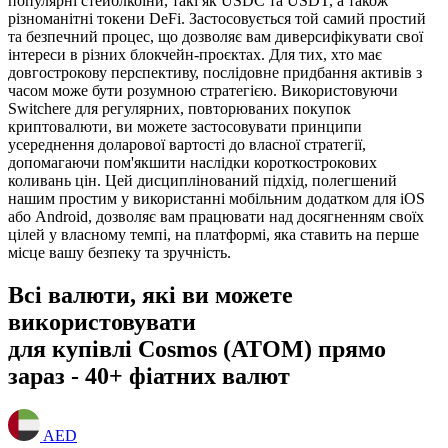
популярні стейблкоїни, такі як USDC та USDT, а також
різноманітні токени DeFi. Застосовується той самий простий
та безпечний процес, що дозволяє вам диверсифікувати свої
інтереси в різних блокчейн-проєктах. Для тих, хто має
довгострокову перспективу, послідовне придбання активів з
часом може бути розумною стратегією. Використовуючи
Switchere для регулярних, повторюваних покупок
криптовалюти, ви можете застосовувати принципи
усереднення доларової вартості до власної стратегії,
допомагаючи пом'якшити наслідки короткострокових
коливань цін. Цей дисциплінований підхід, полегшений
нашим простим у використанні мобільним додатком для iOS
або Android, дозволяє вам працювати над досягненням своїх
цілей у власному темпі, на платформі, яка ставить на перше
місце вашу безпеку та зручність.
Всі валюти, які ви можете
використовувати
для купівлі Cosmos (ATOM) прямо
зараз - 40+ фіатних валют
AED