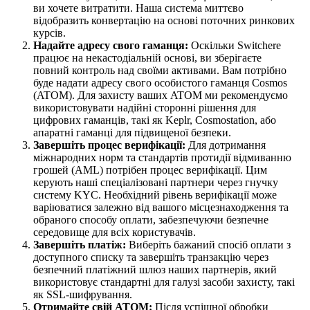
ви хочете витратити. Наша система миттєво
відобразить конвертацію на основі поточних ринкових
курсів.
Надайте адресу свого гаманця:
Оскільки Switchere
працює на некастодіальній основі, ви зберігаєте
повний контроль над своїми активами. Вам потрібно
буде надати адресу свого особистого гаманця Cosmos
(ATOM). Для захисту ваших ATOM ми рекомендуємо
використовувати надійні сторонні рішення для
цифрових гаманців, такі як Keplr, Cosmostation, або
апаратні гаманці для підвищеної безпеки.
Завершіть процес верифікації:
Для дотримання
міжнародних норм та стандартів протидії відмиванню
грошей (AML) потрібен процес верифікації. Цим
керують наші спеціалізовані партнери через гнучку
систему KYC. Необхідний рівень верифікації може
варіюватися залежно від вашого місцезнаходження та
обраного способу оплати, забезпечуючи безпечне
середовище для всіх користувачів.
Завершіть платіж:
Виберіть бажаний спосіб оплати з
доступного списку та завершіть транзакцію через
безпечний платіжний шлюз наших партнерів, який
використовує стандартні для галузі засоби захисту, такі
як SSL-шифрування.
Отримайте свій ATOM:
Після успішної обробки