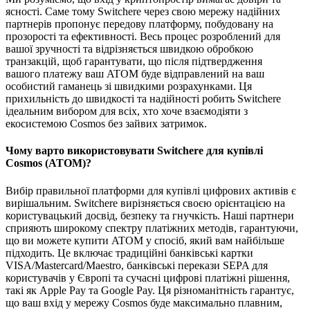
ясності. Саме тому Switchere через свою мережу надійних
партнерів пропонує передову платформу, побудовану на
прозорості та ефективності. Весь процес розроблений для
вашої зручності та відрізняється швидкою обробкою
транзакцій, щоб гарантувати, що після підтвердження
вашого платежу ваш ATOM буде відправлений на ваш
особистий гаманець зі швидкими розрахунками. Ця
прихильність до швидкості та надійності робить Switchere
ідеальним вибором для всіх, хто хоче взаємодіяти з
екосистемою Cosmos без зайвих затримок.
Чому варто використовувати Switchere для купівлі
Cosmos (ATOM)?
Вибір правильної платформи для купівлі цифрових активів є
вирішальним. Switchere вирізняється своєю орієнтацією на
користувацький досвід, безпеку та гнучкість. Наші партнери
сприяють широкому спектру платіжних методів, гарантуючи,
що ви можете купити ATOM у спосіб, який вам найбільше
підходить. Це включає традиційні банківські картки
VISA/Mastercard/Maestro, банківські перекази SEPA для
користувачів у Європі та сучасні цифрові платіжні рішення,
такі як Apple Pay та Google Pay. Ця різноманітність гарантує,
що ваш вхід у мережу Cosmos буде максимально плавним,