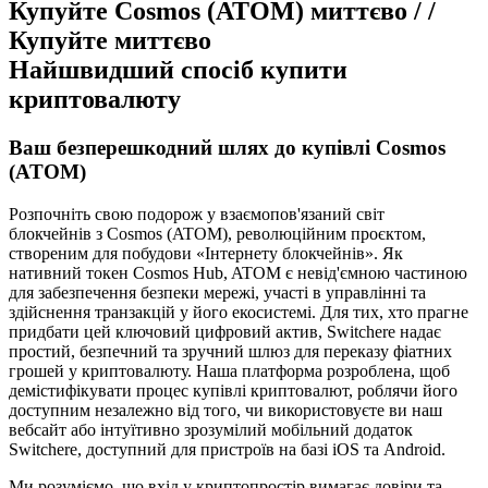
Купуйте Cosmos (ATOM) миттєво / /
Купуйте миттєво
Найшвидший спосіб купити
криптовалюту
Ваш безперешкодний шлях до купівлі Cosmos
(ATOM)
Розпочніть свою подорож у взаємопов'язаний світ
блокчейнів з Cosmos (ATOM), революційним проєктом,
створеним для побудови «Інтернету блокчейнів». Як
нативний токен Cosmos Hub, ATOM є невід'ємною частиною
для забезпечення безпеки мережі, участі в управлінні та
здійснення транзакцій у його екосистемі. Для тих, хто прагне
придбати цей ключовий цифровий актив, Switchere надає
простий, безпечний та зручний шлюз для переказу фіатних
грошей у криптовалюту. Наша платформа розроблена, щоб
демістифікувати процес купівлі криптовалют, роблячи його
доступним незалежно від того, чи використовуєте ви наш
вебсайт або інтуїтивно зрозумілий мобільний додаток
Switchere, доступний для пристроїв на базі iOS та Android.
Ми розуміємо, що вхід у криптопростір вимагає довіри та