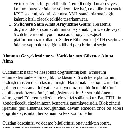
ve tek seferlik bir gerekliliktir. Gerekli doğrulama seviyesi,
konumunuza ve ödeme yönteminize bağlı olabilir. Bu esnek
KYC sistemi, sıkı uluslararası AML standartlarına bağlı
kalarak hızlı olacak şekilde tasarlanmıştır.
Switchere Satın Alma Arayüzüne Gidin:
Hesabınız
doğrulandıktan sonra, alımınıza başlamak için web'de veya
Switchere mobil uygulaması aracılığıyla sezgisel
platformumuzu kullanın. Sadece Ethereum'u (ETH) seçin ve
ödeme yapmak istediğiniz itibari para birimini seçin.
Alımınızı Gerçekleştirme ve Varlıklarınızı Güvence Altına
Alma
Cüzdanınız hazır ve hesabınız doğrulanmışken, Ethereum
edinmekten sadece birkaç tık uzaktasınız. Switchere platformu,
hızlı işlem işleme için tasarlanmıştır. Harcamak istediğiniz miktarı
girin, gerçek zamanlı fiyat hesaplayıcımız, net bir ücret dökümü
dahil olmak üzere dönüşümü gösterecektir. Bir sonraki önemli
adım, genel Ethereum cüzdan adresinizi sağlamaktır. Bu, ETH'nin
gönderileceği cüzdanınızın benzersiz tanımlayıcısıdır. Blok zinciri
işlemleri geri alınamaz olduğundan, devam etmeden önce bu adresi
doğruluk açısından her zaman iki kez kontrol edin.
Cüzdan adresinizi ve ödeme bilgilerinizi onayladıktan sonra,