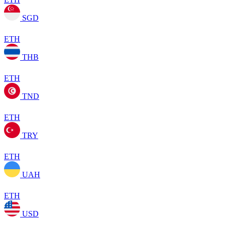
SGD
ETH
THB
ETH
TND
ETH
TRY
ETH
UAH
ETH
USD