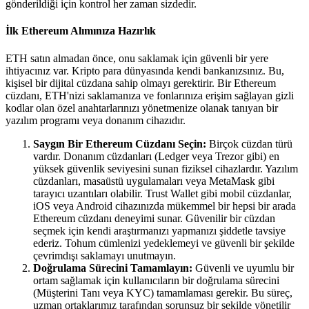
gönderildiği için kontrol her zaman sizdedir.
İlk Ethereum Alımınıza Hazırlık
ETH satın almadan önce, onu saklamak için güvenli bir yere
ihtiyacınız var. Kripto para dünyasında kendi bankanızsınız. Bu,
kişisel bir dijital cüzdana sahip olmayı gerektirir. Bir Ethereum
cüzdanı, ETH'nizi saklamanıza ve fonlarınıza erişim sağlayan gizli
kodlar olan özel anahtarlarınızı yönetmenize olanak tanıyan bir
yazılım programı veya donanım cihazıdır.
Saygın Bir Ethereum Cüzdanı Seçin:
Birçok cüzdan türü
vardır. Donanım cüzdanları (Ledger veya Trezor gibi) en
yüksek güvenlik seviyesini sunan fiziksel cihazlardır. Yazılım
cüzdanları, masaüstü uygulamaları veya MetaMask gibi
tarayıcı uzantıları olabilir. Trust Wallet gibi mobil cüzdanlar,
iOS veya Android cihazınızda mükemmel bir hepsi bir arada
Ethereum cüzdanı deneyimi sunar. Güvenilir bir cüzdan
seçmek için kendi araştırmanızı yapmanızı şiddetle tavsiye
ederiz. Tohum cümlenizi yedeklemeyi ve güvenli bir şekilde
çevrimdışı saklamayı unutmayın.
Doğrulama Sürecini Tamamlayın:
Güvenli ve uyumlu bir
ortam sağlamak için kullanıcıların bir doğrulama sürecini
(Müşterini Tanı veya KYC) tamamlaması gerekir. Bu süreç,
uzman ortaklarımız tarafından sorunsuz bir şekilde yönetilir