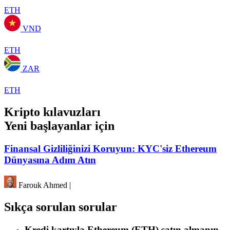
ETH
VND
ETH
ZAR
ETH
Kripto kılavuzları
Yeni başlayanlar için
Finansal Gizliliğinizi Koruyun: KYC'siz Ethereum
Dünyasına Adım Atın
Farouk Ahmed
|
Sıkça sorulan sorular
Kredi kartıyla Ethereum (ETH) satın almanın