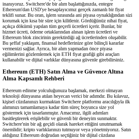
inanıyoruz. Switchere'de bir alım başlattığınızda, entegre
Ethereum'dan USD'ye hesaplayıcımız gerçek zamanlı bir fiyat
teklifi sunar. Bu oran, işlem sırasında ani piyasa oynaklığından sizi
korumak için kısa bir süre için kilitlenir. Gördüğünüz nihai fiyat,
açıkça dökümü yapılan tüm geçerli ücretleri içerir. Bunlar, bir
hizmet ücreti, ödeme ortaklarından alınan işlem ücretleri ve
Ethereum blok zincirinin gerektirdiği ağ ücretlerinden oluşabilir.
Bu şeffaf yaklaşım, finansal hedeflerinize göre bilinçli kararlar
vermenizi sağlar. Ayrıca, bir alım yapmadan önce piyasa
eğilimlerini gözlemlemek için ETH fiyat grafiği gibi araçları
kullanabilir ve dijital varlıklar dünyasına güvenle girebilirsiniz.
Ethereum (ETH) Satın Alma ve Güvence Altına
Alma Kapsamlı Rehberi
Ethereum edinme yolculuğunuza başlamak, merkezi olmayan
teknoloji dünyasına atılan heyecan verici bir adımdır. Bu kılavuz,
kişisel cüzdanınızı kurmaktan Switchere platformu aracılığıyla ilk
alımınızı tamamlamaya kadar tüm süreç boyunca size yol
göstermek için tasarlanmıştır. Amacımız, ilgili adımları
basitleştirerek erişilebilir ve güvenli bir deneyim sunmaktır.
Switchere'nin bir ağ geçidi olarak hareket ettiğini unutmamak
önemlidir; kripto varlıklarınızı tutmuyor veya yönetmiyoruz. Satın
aldığınız Ethereum doğrudan seçtiğiniz bir dijital cüzdana