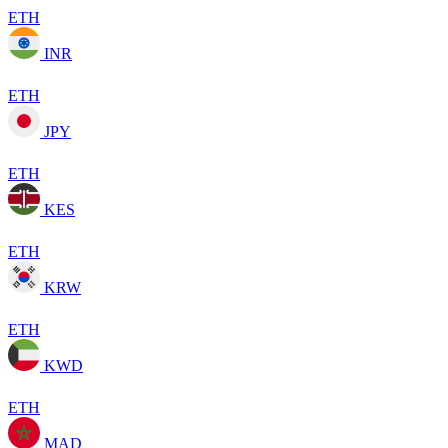
ETH
INR
ETH
JPY
ETH
KES
ETH
KRW
ETH
KWD
ETH
MAD