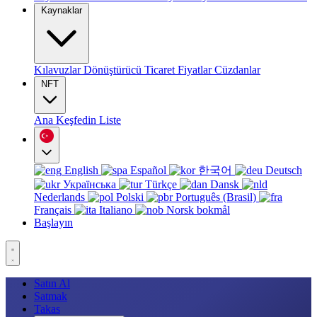
Kaynaklar
Kılavuzlar
Dönüştürücü
Ticaret
Fiyatlar
Cüzdanlar
NFT
Ana
Keşfedin
Liste
English
Español
한국어
Deutsch
Українська
Türkçe
Dansk
Nederlands
Polski
Português (Brasil)
Français
Italiano
Norsk bokmål
Başlayın
Satın Al
Satmak
Takas