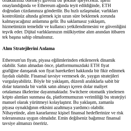
ortaklarımız ödemeyi güvenli bir şekilde işleyecektir. İşlem
onaylandığında ve Ethereum ağında teyit edildiğinde, ETH
doğrudan cüzdanınıza gönderilir. Bu hızlı uzlaşmalar, varlıkları
kontrolünüz altında görmek için uzun süre beklemek zorunda
kalmayacağınız anlamına gelir. Bu saklamasız yaklaşım,
hizmetimizin temelidir ve kullanıcı yetkilendirmesini ve güvenliğini
teşvik eder. Dijital varlıklarınızın mülkiyetine alım anından itibaren
tek başına sahip olmalısınız.
Alım Stratejilerini Anlama
Ethereum'un fiyatı, piyasa eğilimlerinden etkilenerek dinamik
olabilir. Satın almadan önce, platformumuzdaki ETH fiyat
grafiğine danışarak son fiyat hareketleri hakkında bir fikir edinmek
faydalı olabilir. Finansal tavsiye vermesek de, yaygın stratejileri
vurgulayabiliriz. Böyle bir yaklaşım, düzenli aralıklarla sabit bir
dolar tutarında bir varlık satın almayı içeren dolar maliyet
ortalaması ilkelerine dayanmaktadır. Switchere otomatik yinelenen
kripto alımları sunmasa da, platformumuzun verimliliği bu stratejiyi
manuel olarak yürütmeyi kolaylaştırır. Bu yaklaşım, zamanla
piyasa oynaklığının etkisini azaltmaya yardımcı olabilir.
Nihayetinde, alım kararlarınız kişisel finansal hedeflerinize ve risk
toleransınıza uygun olmalıdır. Emin değilseniz bağımsız finansal
tavsiye almanızı öneririz.