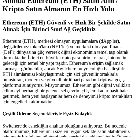
Anında Ethereum (ETH) Satın Alın /
Kripto Satın Almanın En Hızlı Yolu
Ethereum (ETH) Güvenli ve Hızlı Bir Şekilde Satın
Almak İçin Birinci Sınıf Ağ Geçidiniz
Ethereum (ETH), merkezi olmayan uygulamalara (dApp'ler),
değiştirilemez token'lara (NFT'ler) ve merkezi olmayan finans
(DeFi) dünyasına güç vererek dijital ekonominin temel taşı olarak
durmaktadır. İkinci en büyük kripto para birimi olarak, internetin
geleceği için temel bir yapı taşıdır. Ethereum'a erişim sağlamak
karmaşık görünebilir, ancak Switchere bu yolculuğu basitleştirir.
ETH alımlarınızı kolaylaştırmak için sizi güvenilir ortaklarla
buluşturan, modern ve güvenli bir itibari paradan kriptoya geçiş
platformu sunuyoruz. Misyonumuz, Ethereum gibi dijital varlıkları
edinmeyi herhangi bir geleneksel çevrimiçi işlem kadar basit hale
getirmek, hem yeni başlayanlar hem de deneyimli kripto meraklıları
için engelleri kaldırmaktır.
Çeşitli Ödeme Seçenekleriyle Eşsiz Kolaylık
Switchere'de esnekliğin anahtar olduğunu anlıyoruz. Bu nedenle
platformumuz, Ethereum'u size en uygun şekilde satın alabilmeniz
için geniş bir ödeme yöntemi yelpazesini desteklemektedir. Ödeme