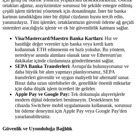
ortakları ağımız, arayüzümüze sorunsuz bir şekilde entegre edilmiş
çeşitli işlem türlerini yönetmek için donatılmıştır. İster bir banka
kartının tanıdıklığını ister bir dijital cüzdanın hızını tercih edin,
yanınızdayız. Tüm işlemler, ortaklarımızın güvenli ödeme ağ geçidi
sistemleri aracılığıyla işlenir ve ek bir güvenilirlik katmanı sağlar.
Visa/Mastercard/Maestro Banka Kartları:
Hız ve
basitliğe değer verenler için banka veya kredi kartı
kullanmak ETH edinmenin en hızlı yoludur. Bu yöntem,
neredeyse anında alımlara olanak tanır ve Ethereum'un
dakikalar içinde cüzdanınıza gönderilmesini sağlar.
SEPA Banka Transferleri:
Avrupa'da bulunuyorsanız ve
daha büyük bir alım yapmayı planlıyorsanız, SEPA
transferleri güvenilir ve uygun maliyetli bir alternatif sunar.
Biraz daha uzun sürebilseler de, genellikle önemli miktarlar
için daha düşük işlem ücretleri ile gelirler.
Apple Pay ve Google Pay:
Tek dokunuşla alışverişlerle
modern dijital ödemeleri benimseyin. Desteklenen bir
cihazda Switchere mobil uygulamasını kullanarak, sorunsuz
bir ödeme deneyimi için Apple Pay veya Google Pay'den
yararlanabilirsiniz.
Güvenlik ve Uyumluluğa Bağlılık