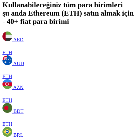
Kullanabileceğiniz tüm para birimleri
şu anda Ethereum (ETH) satın almak için
- 40+ fiat para birimi
AED
ETH
AUD
ETH
AZN
ETH
BDT
ETH
BRL