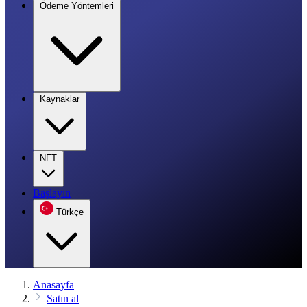
Ödeme Yöntemleri
Kaynaklar
NFT
Başlayın
Türkçe
Anasayfa
Satın al