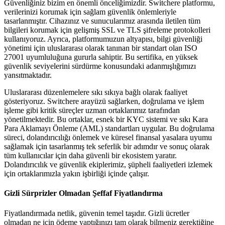
Güvenliğiniz bizim en önemli önceliğimizdir. Switchere platformu,
verilerinizi korumak için sağlam güvenlik önlemleriyle
tasarlanmıştır. Cihazınız ve sunucularımız arasında iletilen tüm
bilgileri korumak için gelişmiş SSL ve TLS şifreleme protokolleri
kullanıyoruz. Ayrıca, platformumuzun altyapısı, bilgi güvenliği
yönetimi için uluslararası olarak tanınan bir standart olan ISO
27001 uyumluluğuna gururla sahiptir. Bu sertifika, en yüksek
güvenlik seviyelerini sürdürme konusundaki adanmışlığımızı
yansıtmaktadır.
Uluslararası düzenlemelere sıkı sıkıya bağlı olarak faaliyet
gösteriyoruz. Switchere arayüzü sağlarken, doğrulama ve işlem
işleme gibi kritik süreçler uzman ortaklarımız tarafından
yönetilmektedir. Bu ortaklar, esnek bir KYC sistemi ve sıkı Kara
Para Aklamayı Önleme (AML) standartları uygular. Bu doğrulama
süreci, dolandırıcılığı önlemek ve küresel finansal yasalara uyumu
sağlamak için tasarlanmış tek seferlik bir adımdır ve sonuç olarak
tüm kullanıcılar için daha güvenli bir ekosistem yaratır.
Dolandırıcılık ve güvenlik ekiplerimiz, şüpheli faaliyetleri izlemek
için ortaklarımızla yakın işbirliği içinde çalışır.
Gizli Sürprizler Olmadan Şeffaf Fiyatlandırma
Fiyatlandırmada netlik, güvenin temel taşıdır. Gizli ücretler
olmadan ne için ödeme yaptığınızı tam olarak bilmeniz gerektiğine