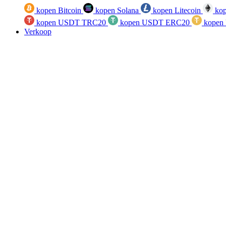
kopen Bitcoin
kopen Solana
kopen Litecoin
kop
kopen USDT TRC20
kopen USDT ERC20
kopen
Verkoop