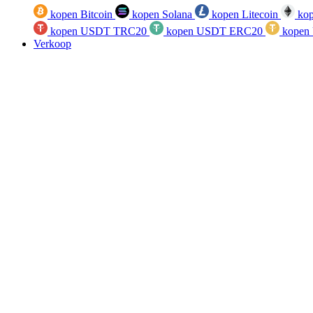
kopen Bitcoin
kopen Solana
kopen Litecoin
kop
kopen USDT TRC20
kopen USDT ERC20
kopen
Verkoop