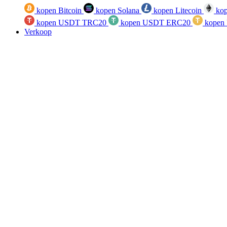
kopen Bitcoin
kopen Solana
kopen Litecoin
kop
kopen USDT TRC20
kopen USDT ERC20
kopen
Verkoop