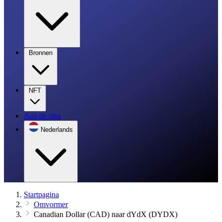
Bronnen
NFT
Aan de slag
Nederlands
Startpagina
Omvormer
Canadian Dollar (CAD) naar dYdX (DYDX)