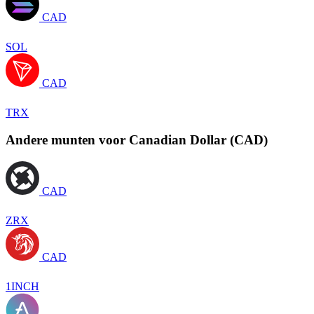
CAD
SOL
CAD
TRX
Andere munten voor Canadian Dollar (CAD)
CAD
ZRX
CAD
1INCH