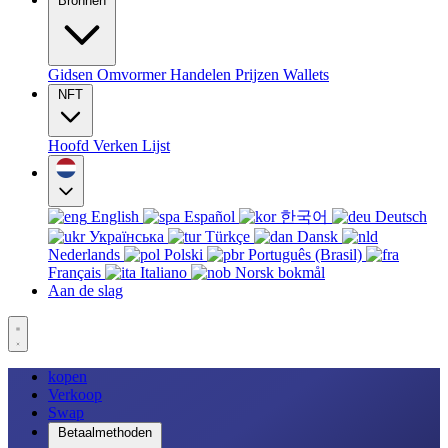
Bronnen
Gidsen
Omvormer
Handelen
Prijzen
Wallets
NFT
Hoofd
Verken
Lijst
English
Español
한국어
Deutsch
Українська
Türkçe
Dansk
Nederlands
Polski
Português (Brasil)
Français
Italiano
Norsk bokmål
Aan de slag
kopen
Verkoop
Swap
Betaalmethoden