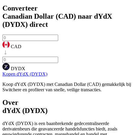
Converteer
Canadian Dollar (CAD) naar dYdX
(DYDX)
direct
CAD
DYDX
Kopen dYdX (DYDX)
Koop dYdX (DYDX) met Canadian Dollar (CAD) gemakkelijk bij
Switchere en profiteer van snelle, veilige transacties.
Over
dYdX (DYDX)
dYdX (DYDX) is een baanbrekende gedecentraliseerde
derivatenbeurs die geavanceerde handelsfuncties biedt, zoals
eeuwigdurende contracten, margehandel en handel met