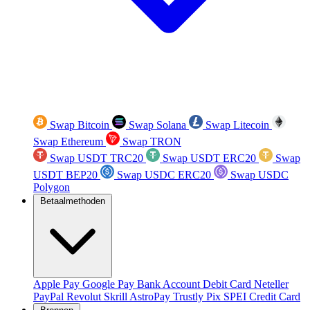
Swap Bitcoin
Swap Solana
Swap Litecoin
Swap Ethereum
Swap TRON
Swap USDT TRC20
Swap USDT ERC20
Swap
USDT BEP20
Swap USDC ERC20
Swap USDC
Polygon
Betaalmethoden
Apple Pay
Google Pay
Bank Account
Debit Card
Neteller
PayPal
Revolut
Skrill
AstroPay
Trustly
Pix
SPEI
Credit Card