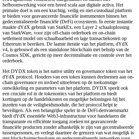
hefboomwerking voor een breed scala aan digitale activa. Het
primaire doel is om een krachtig, veilig en niet-custodiaal platform
te bieden voor geavanceerde financiële instrumenten binnen het
gedecentraliseerde financiële (DeFi) ecosysteem. In eerste instantie
maakte dYdX gebruik van StarkEx, een Layer 2 schaaloplossing
van StarkWare, voor zijn off-chain orderboek en on-chain
settlement model om schaalbaarheid en lage transactiekosten op
Ethereum te bereiken. De laatste iteratie van het platform, dYdX
v4, is gebouwd als een standalone blockchain met behulp van de
Cosmos SDK, gericht op meer decentralisatie en controle over het
orderboek.
Het DYDX token is het native utility en governance token van het
dYdX protocol. Houders van een token kunnen deelnemen aan on-
chain governance en invloed uitoefenen op de toekomstige
ontwikkeling en parameters van het platform. DYDX speelt ook
een cruciale rol in de tokenomics van het platform en biedt
kortingen op de handelskosten en mogelijke beloningen bij het
inzetten van de veiligheidsmodule, die het protocol helpt te
beveiligen. Als een belangrijke speler in de DeFi-derivatenmarkt
biedt dYdX essentiële Web3-infrastructuur voor handelaren die
transparante en efficiënte toegang zoeken tot geavanceerde
financiële producten zonder afhankelijk te zijn van gecentraliseerde
tussenpersonen, en verlegt daarmee de grenzen van wat mogelijk is
met blockchaintechnologie en gedecentraliseerde netwerken voor