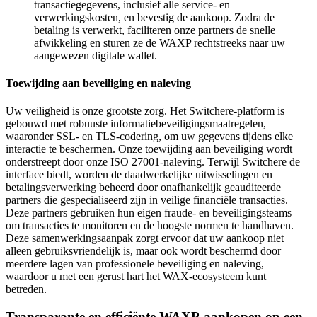
transactiegegevens, inclusief alle service- en
verwerkingskosten, en bevestig de aankoop. Zodra de
betaling is verwerkt, faciliteren onze partners de snelle
afwikkeling en sturen ze de WAXP rechtstreeks naar uw
aangewezen digitale wallet.
Toewijding aan beveiliging en naleving
Uw veiligheid is onze grootste zorg. Het Switchere-platform is
gebouwd met robuuste informatiebeveiligingsmaatregelen,
waaronder SSL- en TLS-codering, om uw gegevens tijdens elke
interactie te beschermen. Onze toewijding aan beveiliging wordt
onderstreept door onze ISO 27001-naleving. Terwijl Switchere de
interface biedt, worden de daadwerkelijke uitwisselingen en
betalingsverwerking beheerd door onafhankelijk geauditeerde
partners die gespecialiseerd zijn in veilige financiële transacties.
Deze partners gebruiken hun eigen fraude- en beveiligingsteams
om transacties te monitoren en de hoogste normen te handhaven.
Deze samenwerkingsaanpak zorgt ervoor dat uw aankoop niet
alleen gebruiksvriendelijk is, maar ook wordt beschermd door
meerdere lagen van professionele beveiliging en naleving,
waardoor u met een gerust hart het WAX-ecosysteem kunt
betreden.
Transparante en efficiënte WAXP-aankopen op een