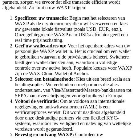
partners, zorgen we ervoor dat elke transactie efficiënt wordt
afgehandeld. Zo kunt u uw WAXP krijgen:
Specificeer uw transactie:
Begin met het selecteren van
WAXP als de cryptocurrency die u wilt verwerven en kies
uw gewenste lokale fiatvaluta (zoals USD, EUR, enz.).
Onze geïntegreerde WAXP naar USD-calculator geeft een
real-time prijsinschatting.
Geef uw wallet-adres op:
Voer het openbare adres van uw
persoonlijke WAXP-wallet in. Het is cruciaal om een wallet
te gebruiken waarvan u de privésleutels beheert. Switchere
biedt geen wallet-diensten aan, waardoor u volledige
controle over uw activa heeft. Populaire keuzes voor WAXP
zijn de WAX Cloud Wallet of Anchor.
Selecteer een betaalmethode:
Kies uit een breed scala aan
betalingsopties. We verbinden u met partners die alles
ondersteunen, van Visa/Mastercard/Maestro-bankkaarten tot
SEPA-bankoverschrijvingen voor gebruikers in Europa.
Voltooi de verificatie:
Om te voldoen aan internationale
regelgeving en anti-witwasnormen (AML) is een
verificatieproces vereist. Dit wordt naadloos afgehandeld
door onze deskundige partners via een flexibel KYC-
systeem, waardoor uw veiligheid en naleving van wettelijke
vereisten wordt gegarandeerd.
Bevestig en ontvang WAXP:
Controleer uw