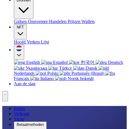
Bronnen
Gidsen
Omvormer
Handelen
Prijzen
Wallets
NFT
Hoofd
Verken
Lijst
English
Español
한국어
Deutsch
Українська
Türkçe
Dansk
Nederlands
Polski
Português (Brasil)
Français
Italiano
Norsk bokmål
Aan de slag
kopen
Verkoop
Swap
Betaalmethoden