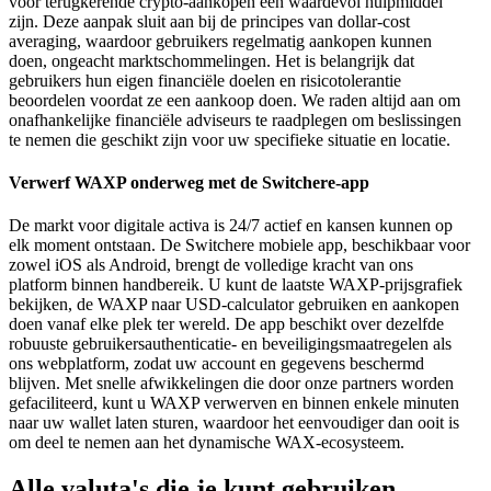
voor terugkerende crypto-aankopen een waardevol hulpmiddel
zijn. Deze aanpak sluit aan bij de principes van dollar-cost
averaging, waardoor gebruikers regelmatig aankopen kunnen
doen, ongeacht marktschommelingen. Het is belangrijk dat
gebruikers hun eigen financiële doelen en risicotolerantie
beoordelen voordat ze een aankoop doen. We raden altijd aan om
onafhankelijke financiële adviseurs te raadplegen om beslissingen
te nemen die geschikt zijn voor uw specifieke situatie en locatie.
Verwerf WAXP onderweg met de Switchere-app
De markt voor digitale activa is 24/7 actief en kansen kunnen op
elk moment ontstaan. De Switchere mobiele app, beschikbaar voor
zowel iOS als Android, brengt de volledige kracht van ons
platform binnen handbereik. U kunt de laatste WAXP-prijsgrafiek
bekijken, de WAXP naar USD-calculator gebruiken en aankopen
doen vanaf elke plek ter wereld. De app beschikt over dezelfde
robuuste gebruikersauthenticatie- en beveiligingsmaatregelen als
ons webplatform, zodat uw account en gegevens beschermd
blijven. Met snelle afwikkelingen die door onze partners worden
gefaciliteerd, kunt u WAXP verwerven en binnen enkele minuten
naar uw wallet laten sturen, waardoor het eenvoudiger dan ooit is
om deel te nemen aan het dynamische WAX-ecosysteem.
Alle valuta's die je kunt gebruiken