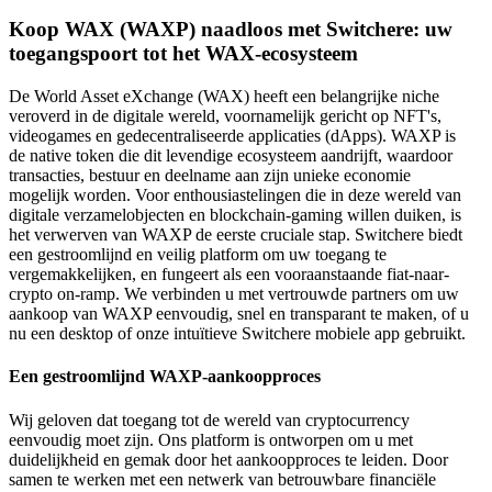
Koop WAX (WAXP) naadloos met Switchere: uw
toegangspoort tot het WAX-ecosysteem
De World Asset eXchange (WAX) heeft een belangrijke niche
veroverd in de digitale wereld, voornamelijk gericht op NFT's,
videogames en gedecentraliseerde applicaties (dApps). WAXP is
de native token die dit levendige ecosysteem aandrijft, waardoor
transacties, bestuur en deelname aan zijn unieke economie
mogelijk worden. Voor enthousiastelingen die in deze wereld van
digitale verzamelobjecten en blockchain-gaming willen duiken, is
het verwerven van WAXP de eerste cruciale stap. Switchere biedt
een gestroomlijnd en veilig platform om uw toegang te
vergemakkelijken, en fungeert als een vooraanstaande fiat-naar-
crypto on-ramp. We verbinden u met vertrouwde partners om uw
aankoop van WAXP eenvoudig, snel en transparant te maken, of u
nu een desktop of onze intuïtieve Switchere mobiele app gebruikt.
Een gestroomlijnd WAXP-aankoopproces
Wij geloven dat toegang tot de wereld van cryptocurrency
eenvoudig moet zijn. Ons platform is ontworpen om u met
duidelijkheid en gemak door het aankoopproces te leiden. Door
samen te werken met een netwerk van betrouwbare financiële