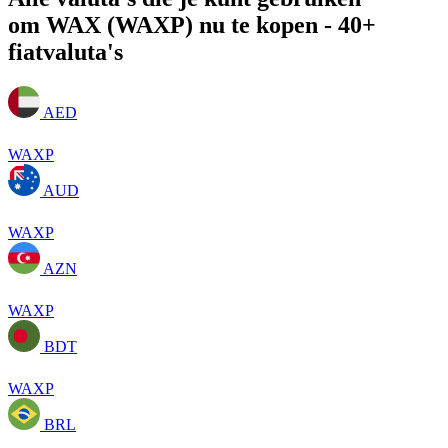
om WAX (WAXP) nu te kopen - 40+
fiatvaluta's
AED
WAXP
AUD
WAXP
AZN
WAXP
BDT
WAXP
BRL