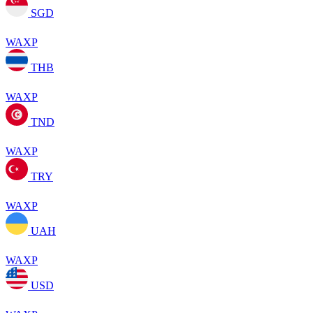
SGD
WAXP
THB
WAXP
TND
WAXP
TRY
WAXP
UAH
WAXP
USD