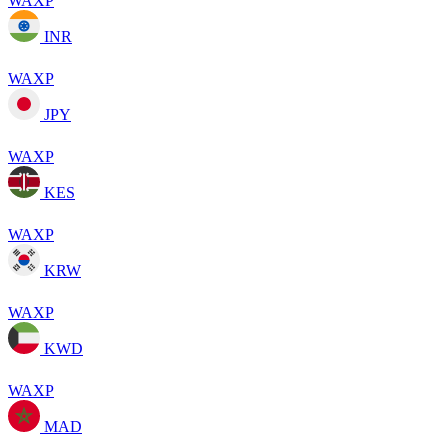
WAXP
INR
WAXP
JPY
WAXP
KES
WAXP
KRW
WAXP
KWD
WAXP
MAD