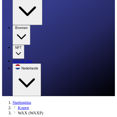
Bronnen
NFT
Aan de slag
Nederlands
Startpagina
Kopen
WAX (WAXP)