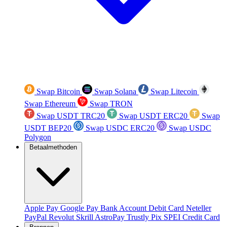
Swap Bitcoin
Swap Solana
Swap Litecoin
Swap Ethereum
Swap TRON
Swap USDT TRC20
Swap USDT ERC20
Swap
USDT BEP20
Swap USDC ERC20
Swap USDC
Polygon
Betaalmethoden
Apple Pay
Google Pay
Bank Account
Debit Card
Neteller
PayPal
Revolut
Skrill
AstroPay
Trustly
Pix
SPEI
Credit Card