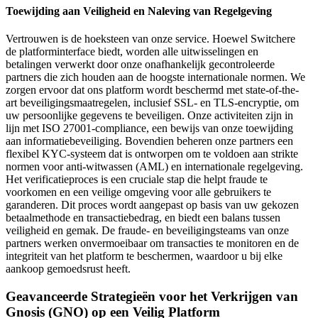
Toewijding aan Veiligheid en Naleving van Regelgeving
Vertrouwen is de hoeksteen van onze service. Hoewel Switchere
de platforminterface biedt, worden alle uitwisselingen en
betalingen verwerkt door onze onafhankelijk gecontroleerde
partners die zich houden aan de hoogste internationale normen. We
zorgen ervoor dat ons platform wordt beschermd met state-of-the-
art beveiligingsmaatregelen, inclusief SSL- en TLS-encryptie, om
uw persoonlijke gegevens te beveiligen. Onze activiteiten zijn in
lijn met ISO 27001-compliance, een bewijs van onze toewijding
aan informatiebeveiliging. Bovendien beheren onze partners een
flexibel KYC-systeem dat is ontworpen om te voldoen aan strikte
normen voor anti-witwassen (AML) en internationale regelgeving.
Het verificatieproces is een cruciale stap die helpt fraude te
voorkomen en een veilige omgeving voor alle gebruikers te
garanderen. Dit proces wordt aangepast op basis van uw gekozen
betaalmethode en transactiebedrag, en biedt een balans tussen
veiligheid en gemak. De fraude- en beveiligingsteams van onze
partners werken onvermoeibaar om transacties te monitoren en de
integriteit van het platform te beschermen, waardoor u bij elke
aankoop gemoedsrust heeft.
Geavanceerde Strategieën voor het Verkrijgen van
Gnosis (GNO) op een Veilig Platform