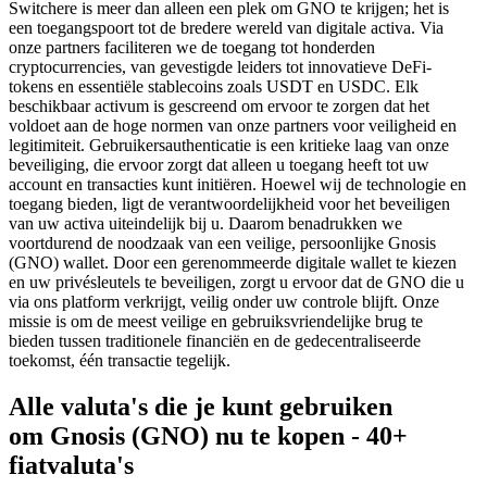
Switchere is meer dan alleen een plek om GNO te krijgen; het is
een toegangspoort tot de bredere wereld van digitale activa. Via
onze partners faciliteren we de toegang tot honderden
cryptocurrencies, van gevestigde leiders tot innovatieve DeFi-
tokens en essentiële stablecoins zoals USDT en USDC. Elk
beschikbaar activum is gescreend om ervoor te zorgen dat het
voldoet aan de hoge normen van onze partners voor veiligheid en
legitimiteit. Gebruikersauthenticatie is een kritieke laag van onze
beveiliging, die ervoor zorgt dat alleen u toegang heeft tot uw
account en transacties kunt initiëren. Hoewel wij de technologie en
toegang bieden, ligt de verantwoordelijkheid voor het beveiligen
van uw activa uiteindelijk bij u. Daarom benadrukken we
voortdurend de noodzaak van een veilige, persoonlijke Gnosis
(GNO) wallet. Door een gerenommeerde digitale wallet te kiezen
en uw privésleutels te beveiligen, zorgt u ervoor dat de GNO die u
via ons platform verkrijgt, veilig onder uw controle blijft. Onze
missie is om de meest veilige en gebruiksvriendelijke brug te
bieden tussen traditionele financiën en de gedecentraliseerde
toekomst, één transactie tegelijk.
Alle valuta's die je kunt gebruiken
om Gnosis (GNO) nu te kopen - 40+
fiatvaluta's