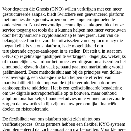
Voor degenen die Gnosis (GNO) willen verkrijgen met een meer
gestructureerde aanpak, biedt Switchere een geavanceerd platform
met functies die zijn ontworpen om uw langetermijndoelen te
ondersteunen. Naast eenvoudige, eenmalige aankopen, biedt onze
service toegang tot tools die u kunnen helpen met meer vertrouwen
door het dynamische cryptolandschap te navigeren. Een van de
belangrijkste functies voor het uitwisselen van cryptocurrency die
toegankelijk is via ons platform, is de mogelijkheid om
terugkerende crypto-aankopen in te stellen. Dit stelt u in staat om
GNO op regelmatige tijdstippen te verkrijgen - dagelijks, wekelijks
of maandelijks - waardoor het proces wordt geautomatiseerd en het
emotionele giswerk dat vaak gepaard gaat met markttiming wordt
geëlimineerd. Deze methode sluit aan bij de principes van dollar-
cost averaging, een strategie die kan helpen de effecten van
marktvolatiliteit in de loop van de tijd te verminderen door uw
aankoopprijs te middelen. Het is een gedisciplineerde benadering
om uw digitale activaportefeuille op te bouwen, maar onthoud
altijd om onafhankelijk financieel advies in te winnen om ervoor te
zorgen dat uw acties in lijn zijn met uw persoonlijke financiële
doelen en risicotolerantie.
De flexibiliteit van ons platform strekt zich uit tot ons
verificatieproces. Onze partners hebben een flexibel KYC-systeem
geïmplementeerd dat zich aanpast aan uw behoeften. Voor kleinere