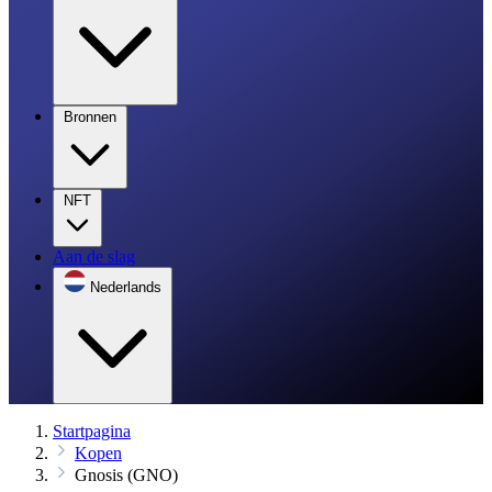
Bronnen
NFT
Aan de slag
Nederlands
Startpagina
Kopen
Gnosis (GNO)