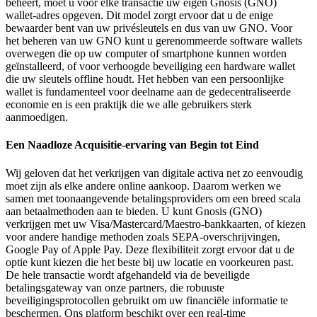
beheert, moet u voor elke transactie uw eigen Gnosis (GNO)
wallet-adres opgeven. Dit model zorgt ervoor dat u de enige
bewaarder bent van uw privésleutels en dus van uw GNO. Voor
het beheren van uw GNO kunt u gerenommeerde software wallets
overwegen die op uw computer of smartphone kunnen worden
geïnstalleerd, of voor verhoogde beveiliging een hardware wallet
die uw sleutels offline houdt. Het hebben van een persoonlijke
wallet is fundamenteel voor deelname aan de gedecentraliseerde
economie en is een praktijk die we alle gebruikers sterk
aanmoedigen.
Een Naadloze Acquisitie-ervaring van Begin tot Eind
Wij geloven dat het verkrijgen van digitale activa net zo eenvoudig
moet zijn als elke andere online aankoop. Daarom werken we
samen met toonaangevende betalingsproviders om een breed scala
aan betaalmethoden aan te bieden. U kunt Gnosis (GNO)
verkrijgen met uw Visa/Mastercard/Maestro-bankkaarten, of kiezen
voor andere handige methoden zoals SEPA-overschrijvingen,
Google Pay of Apple Pay. Deze flexibiliteit zorgt ervoor dat u de
optie kunt kiezen die het beste bij uw locatie en voorkeuren past.
De hele transactie wordt afgehandeld via de beveiligde
betalingsgateway van onze partners, die robuuste
beveiligingsprotocollen gebruikt om uw financiële informatie te
beschermen. Ons platform beschikt over een real-time