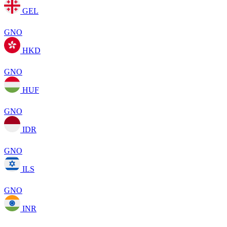
GEL
GNO
HKD
GNO
HUF
GNO
IDR
GNO
ILS
GNO
INR