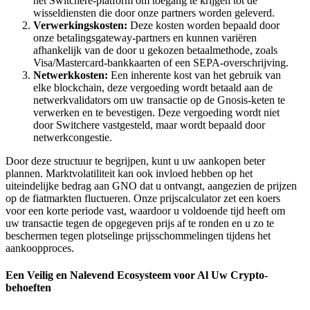
het Switchere-platform om toegang te krijgen tot de
wisseldiensten die door onze partners worden geleverd.
Verwerkingskosten:
Deze kosten worden bepaald door
onze betalingsgateway-partners en kunnen variëren
afhankelijk van de door u gekozen betaalmethode, zoals
Visa/Mastercard-bankkaarten of een SEPA-overschrijving.
Netwerkkosten:
Een inherente kost van het gebruik van
elke blockchain, deze vergoeding wordt betaald aan de
netwerkvalidators om uw transactie op de Gnosis-keten te
verwerken en te bevestigen. Deze vergoeding wordt niet
door Switchere vastgesteld, maar wordt bepaald door
netwerkcongestie.
Door deze structuur te begrijpen, kunt u uw aankopen beter
plannen. Marktvolatiliteit kan ook invloed hebben op het
uiteindelijke bedrag aan GNO dat u ontvangt, aangezien de prijzen
op de fiatmarkten fluctueren. Onze prijscalculator zet een koers
voor een korte periode vast, waardoor u voldoende tijd heeft om
uw transactie tegen de opgegeven prijs af te ronden en u zo te
beschermen tegen plotselinge prijsschommelingen tijdens het
aankoopproces.
Een Veilig en Nalevend Ecosysteem voor Al Uw Crypto-
behoeften