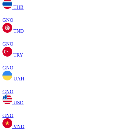
THB
GNO
TND
GNO
TRY
GNO
UAH
GNO
USD
GNO
VND