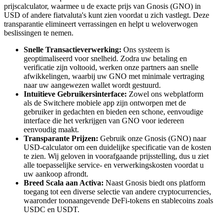
prijscalculator, waarmee u de exacte prijs van Gnosis (GNO) in
USD of andere fiatvaluta's kunt zien voordat u zich vastlegt. Deze
transparantie elimineert verrassingen en helpt u weloverwogen
beslissingen te nemen.
Snelle Transactieverwerking:
Ons systeem is
geoptimaliseerd voor snelheid. Zodra uw betaling en
verificatie zijn voltooid, werken onze partners aan snelle
afwikkelingen, waarbij uw GNO met minimale vertraging
naar uw aangewezen wallet wordt gestuurd.
Intuïtieve Gebruikersinterface:
Zowel ons webplatform
als de Switchere mobiele app zijn ontworpen met de
gebruiker in gedachten en bieden een schone, eenvoudige
interface die het verkrijgen van GNO voor iedereen
eenvoudig maakt.
Transparante Prijzen:
Gebruik onze Gnosis (GNO) naar
USD-calculator om een duidelijke specificatie van de kosten
te zien. Wij geloven in voorafgaande prijsstelling, dus u ziet
alle toepasselijke service- en verwerkingskosten voordat u
uw aankoop afrondt.
Breed Scala aan Activa:
Naast Gnosis biedt ons platform
toegang tot een diverse selectie van andere cryptocurrencies,
waaronder toonaangevende DeFi-tokens en stablecoins zoals
USDC en USDT.