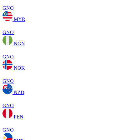
GNO
MYR
GNO
NGN
GNO
NOK
GNO
NZD
GNO
PEN
GNO