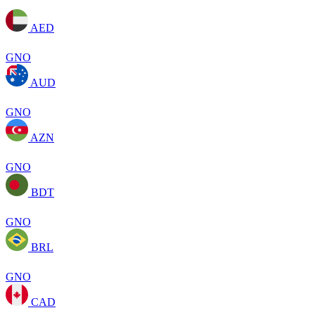
AED
GNO
AUD
GNO
AZN
GNO
BDT
GNO
BRL
GNO
CAD