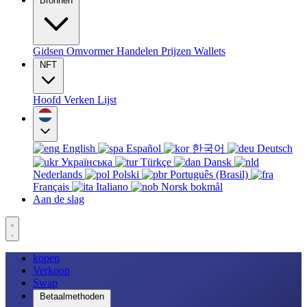
Bronnen
Gidsen
Omvormer
Handelen
Prijzen
Wallets
NFT
Hoofd
Verken
Lijst
English
Español
한국어
Deutsch
Українська
Türkçe
Dansk
Nederlands
Polski
Português (Brasil)
Français
Italiano
Norsk bokmål
Aan de slag
kopen
Verkoop
Swap
Betaalmethoden