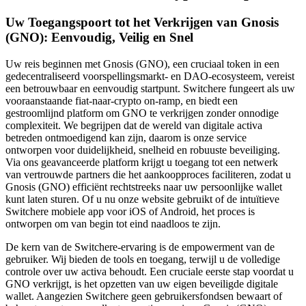
Uw Toegangspoort tot het Verkrijgen van Gnosis
(GNO): Eenvoudig, Veilig en Snel
Uw reis beginnen met Gnosis (GNO), een cruciaal token in een
gedecentraliseerd voorspellingsmarkt- en DAO-ecosysteem, vereist
een betrouwbaar en eenvoudig startpunt. Switchere fungeert als uw
vooraanstaande fiat-naar-crypto on-ramp, en biedt een
gestroomlijnd platform om GNO te verkrijgen zonder onnodige
complexiteit. We begrijpen dat de wereld van digitale activa
betreden ontmoedigend kan zijn, daarom is onze service
ontworpen voor duidelijkheid, snelheid en robuuste beveiliging.
Via ons geavanceerde platform krijgt u toegang tot een netwerk
van vertrouwde partners die het aankoopproces faciliteren, zodat u
Gnosis (GNO) efficiënt rechtstreeks naar uw persoonlijke wallet
kunt laten sturen. Of u nu onze website gebruikt of de intuïtieve
Switchere mobiele app voor iOS of Android, het proces is
ontworpen om van begin tot eind naadloos te zijn.
De kern van de Switchere-ervaring is de empowerment van de
gebruiker. Wij bieden de tools en toegang, terwijl u de volledige
controle over uw activa behoudt. Een cruciale eerste stap voordat u
GNO verkrijgt, is het opzetten van uw eigen beveiligde digitale
wallet. Aangezien Switchere geen gebruikersfondsen bewaart of