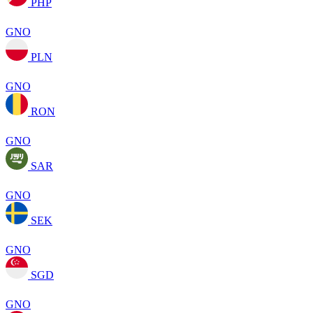
PHP
GNO
PLN
GNO
RON
GNO
SAR
GNO
SEK
GNO
SGD
GNO