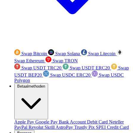
Swap Bitcoin
Swap Solana
Swap Litecoin
Swap Ethereum
Swap TRON
Swap USDT TRC20
Swap USDT ERC20
Swap
USDT BEP20
Swap USDC ERC20
Swap USDC
Polygon
Betaalmethoden
Apple Pay
Google Pay
Bank Account
Debit Card
Neteller
PayPal
Revolut
Skrill
AstroPay
Trustly
Pix
SPEI
Credit Card