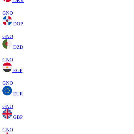
DKK
GNO
DOP
GNO
DZD
GNO
EGP
GNO
EUR
GNO
GBP
GNO