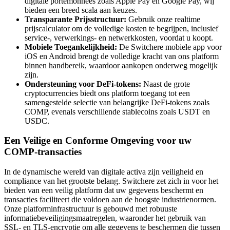
digitale portemonnees zoals Apple Pay en Google Pay, wij
bieden een breed scala aan keuzes.
Transparante Prijsstructuur:
Gebruik onze realtime
prijscalculator om de volledige kosten te begrijpen, inclusief
service-, verwerkings- en netwerkkosten, voordat u koopt.
Mobiele Toegankelijkheid:
De Switchere mobiele app voor
iOS en Android brengt de volledige kracht van ons platform
binnen handbereik, waardoor aankopen onderweg mogelijk
zijn.
Ondersteuning voor DeFi-tokens:
Naast de grote
cryptocurrencies biedt ons platform toegang tot een
samengestelde selectie van belangrijke DeFi-tokens zoals
COMP, evenals verschillende stablecoins zoals USDT en
USDC.
Een Veilige en Conforme Omgeving voor uw
COMP-transacties
In de dynamische wereld van digitale activa zijn veiligheid en
compliance van het grootste belang. Switchere zet zich in voor het
bieden van een veilig platform dat uw gegevens beschermt en
transacties faciliteert die voldoen aan de hoogste industrienormen.
Onze platforminfrastructuur is gebouwd met robuuste
informatiebeveiligingsmaatregelen, waaronder het gebruik van
SSL- en TLS-encryptie om alle gegevens te beschermen die tussen