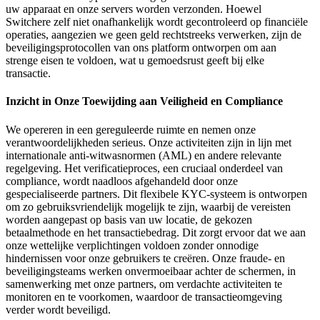
uw apparaat en onze servers worden verzonden. Hoewel
Switchere zelf niet onafhankelijk wordt gecontroleerd op financiële
operaties, aangezien we geen geld rechtstreeks verwerken, zijn de
beveiligingsprotocollen van ons platform ontworpen om aan
strenge eisen te voldoen, wat u gemoedsrust geeft bij elke
transactie.
Inzicht in Onze Toewijding aan Veiligheid en Compliance
We opereren in een gereguleerde ruimte en nemen onze
verantwoordelijkheden serieus. Onze activiteiten zijn in lijn met
internationale anti-witwasnormen (AML) en andere relevante
regelgeving. Het verificatieproces, een cruciaal onderdeel van
compliance, wordt naadloos afgehandeld door onze
gespecialiseerde partners. Dit flexibele KYC-systeem is ontworpen
om zo gebruiksvriendelijk mogelijk te zijn, waarbij de vereisten
worden aangepast op basis van uw locatie, de gekozen
betaalmethode en het transactiebedrag. Dit zorgt ervoor dat we aan
onze wettelijke verplichtingen voldoen zonder onnodige
hindernissen voor onze gebruikers te creëren. Onze fraude- en
beveiligingsteams werken onvermoeibaar achter de schermen, in
samenwerking met onze partners, om verdachte activiteiten te
monitoren en te voorkomen, waardoor de transactieomgeving
verder wordt beveiligd.