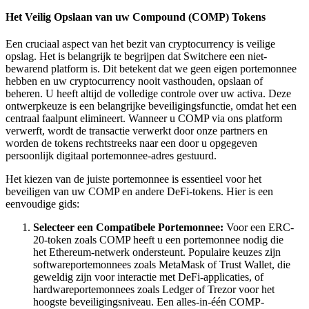
Het Veilig Opslaan van uw Compound (COMP) Tokens
Een cruciaal aspect van het bezit van cryptocurrency is veilige
opslag. Het is belangrijk te begrijpen dat Switchere een niet-
bewarend platform is. Dit betekent dat we geen eigen portemonnee
hebben en uw cryptocurrency nooit vasthouden, opslaan of
beheren. U heeft altijd de volledige controle over uw activa. Deze
ontwerpkeuze is een belangrijke beveiligingsfunctie, omdat het een
centraal faalpunt elimineert. Wanneer u COMP via ons platform
verwerft, wordt de transactie verwerkt door onze partners en
worden de tokens rechtstreeks naar een door u opgegeven
persoonlijk digitaal portemonnee-adres gestuurd.
Het kiezen van de juiste portemonnee is essentieel voor het
beveiligen van uw COMP en andere DeFi-tokens. Hier is een
eenvoudige gids:
Selecteer een Compatibele Portemonnee:
Voor een ERC-
20-token zoals COMP heeft u een portemonnee nodig die
het Ethereum-netwerk ondersteunt. Populaire keuzes zijn
softwareportemonnees zoals MetaMask of Trust Wallet, die
geweldig zijn voor interactie met DeFi-applicaties, of
hardwareportemonnees zoals Ledger of Trezor voor het
hoogste beveiligingsniveau. Een alles-in-één COMP-