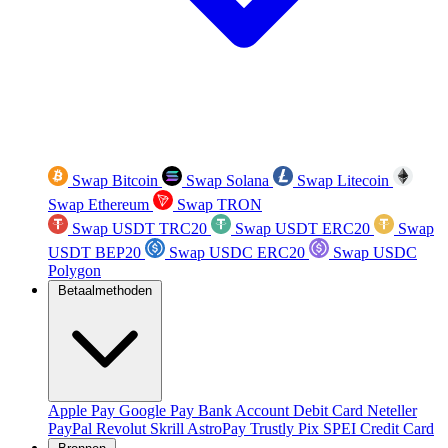
Swap Bitcoin
Swap Solana
Swap Litecoin
Swap Ethereum
Swap TRON
Swap USDT TRC20
Swap USDT ERC20
Swap
USDT BEP20
Swap USDC ERC20
Swap USDC
Polygon
Betaalmethoden
Apple Pay
Google Pay
Bank Account
Debit Card
Neteller
PayPal
Revolut
Skrill
AstroPay
Trustly
Pix
SPEI
Credit Card