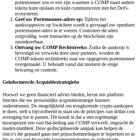
portemonnee zou er een zijn waarmee u COMP naast andere
tokens kunt opslaan en kunt communiceren met het DeFi-
ecosysteem.
Geef uw Portemonnee-adres op:
Tijdens het
aankoopproces op Switchere wordt u gevraagd uw openbare
portemonnee-adres in te voeren. Controleer dit adres
zorgvuldig, want transacties op de blockchain zijn
onomkeerbaar.
Ontvang uw COMP Rechtstreeks:
Zodra de aankoop is
bevestigd en verwerkt door onze partners, worden de
COMP-tokens rechtstreeks naar uw opgegeven portemonnee
overgemaakt. U behoudt vanaf dat moment de enige
bewaring en controle.
Geïnformeerde Acquisitiestrategieën
Hoewel we geen financieel advies bieden, bevat ons platform
functies die uw persoonlijke acquisitiestrategie kunnen
ondersteunen. De mogelijkheid om terugkerende crypto-aankopen
te doen, stelt u bijvoorbeeld in staat om de principes van dollar-cost
averaging toe te passen. Dit houdt in dat u met regelmatige
tussenpozen een vast fiat-bedrag aan COMP verwerft, ongeacht de
marktvolatiliteit. Deze gedisciplineerde aanpak kan helpen de
risico's die gepaard gaan met prijsschommelingen te beperken en in
lijn te zijn met financiële langetermijndoelen en individuele