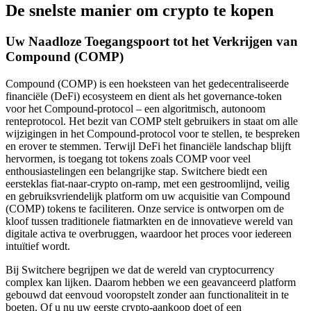
De snelste manier om crypto te kopen
Uw Naadloze Toegangspoort tot het Verkrijgen van
Compound (COMP)
Compound (COMP) is een hoeksteen van het gedecentraliseerde
financiële (DeFi) ecosysteem en dient als het governance-token
voor het Compound-protocol – een algoritmisch, autonoom
renteprotocol. Het bezit van COMP stelt gebruikers in staat om alle
wijzigingen in het Compound-protocol voor te stellen, te bespreken
en erover te stemmen. Terwijl DeFi het financiële landschap blijft
hervormen, is toegang tot tokens zoals COMP voor veel
enthousiastelingen een belangrijke stap. Switchere biedt een
eersteklas fiat-naar-crypto on-ramp, met een gestroomlijnd, veilig
en gebruiksvriendelijk platform om uw acquisitie van Compound
(COMP) tokens te faciliteren. Onze service is ontworpen om de
kloof tussen traditionele fiatmarkten en de innovatieve wereld van
digitale activa te overbruggen, waardoor het proces voor iedereen
intuïtief wordt.
Bij Switchere begrijpen we dat de wereld van cryptocurrency
complex kan lijken. Daarom hebben we een geavanceerd platform
gebouwd dat eenvoud vooropstelt zonder aan functionaliteit in te
boeten. Of u nu uw eerste crypto-aankoop doet of een