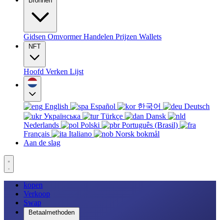
Bronnen
Gidsen
Omvormer
Handelen
Prijzen
Wallets
NFT
Hoofd
Verken
Lijst
English
Español
한국어
Deutsch
Українська
Türkçe
Dansk
Nederlands
Polski
Português (Brasil)
Français
Italiano
Norsk bokmål
Aan de slag
kopen
Verkoop
Swap
Betaalmethoden