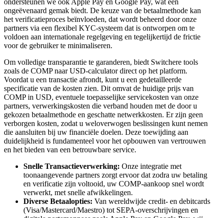
ondersteunen we ook Apple Pay en Google Pay, wat een
ongeëvenaard gemak biedt. De keuze van de betaalmethode kan
het verificatieproces beïnvloeden, dat wordt beheerd door onze
partners via een flexibel KYC-systeem dat is ontworpen om te
voldoen aan internationale regelgeving en tegelijkertijd de frictie
voor de gebruiker te minimaliseren.
Om volledige transparantie te garanderen, biedt Switchere tools
zoals de COMP naar USD-calculator direct op het platform.
Voordat u een transactie afrondt, kunt u een gedetailleerde
specificatie van de kosten zien. Dit omvat de huidige prijs van
COMP in USD, eventuele toepasselijke servicekosten van onze
partners, verwerkingskosten die verband houden met de door u
gekozen betaalmethode en geschatte netwerkkosten. Er zijn geen
verborgen kosten, zodat u weloverwogen beslissingen kunt nemen
die aansluiten bij uw financiële doelen. Deze toewijding aan
duidelijkheid is fundamenteel voor het opbouwen van vertrouwen
en het bieden van een betrouwbare service.
Snelle Transactieverwerking:
Onze integratie met
toonaangevende partners zorgt ervoor dat zodra uw betaling
en verificatie zijn voltooid, uw COMP-aankoop snel wordt
verwerkt, met snelle afwikkelingen.
Diverse Betaalopties:
Van wereldwijde credit- en debitcards
(Visa/Mastercard/Maestro) tot SEPA-overschrijvingen en