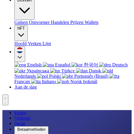
Bronnen
Gidsen
Omvormer
Handelen
Prijzen
Wallets
NFT
Hoofd
Verken
Lijst
English
Español
한국어
Deutsch
Українська
Türkçe
Dansk
Nederlands
Polski
Português (Brasil)
Français
Italiano
Norsk bokmål
Aan de slag
kopen
Verkoop
Swap
Betaalmethoden