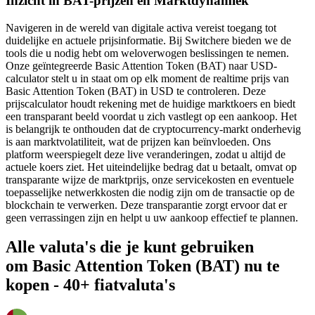
Inzicht in BAT-prijzen en Marktdynamiek
Navigeren in de wereld van digitale activa vereist toegang tot
duidelijke en actuele prijsinformatie. Bij Switchere bieden we de
tools die u nodig hebt om weloverwogen beslissingen te nemen.
Onze geïntegreerde Basic Attention Token (BAT) naar USD-
calculator stelt u in staat om op elk moment de realtime prijs van
Basic Attention Token (BAT) in USD te controleren. Deze
prijscalculator houdt rekening met de huidige marktkoers en biedt
een transparant beeld voordat u zich vastlegt op een aankoop. Het
is belangrijk te onthouden dat de cryptocurrency-markt onderhevig
is aan marktvolatiliteit, wat de prijzen kan beïnvloeden. Ons
platform weerspiegelt deze live veranderingen, zodat u altijd de
actuele koers ziet. Het uiteindelijke bedrag dat u betaalt, omvat op
transparante wijze de marktprijs, onze servicekosten en eventuele
toepasselijke netwerkkosten die nodig zijn om de transactie op de
blockchain te verwerken. Deze transparantie zorgt ervoor dat er
geen verrassingen zijn en helpt u uw aankoop effectief te plannen.
Alle valuta's die je kunt gebruiken
om Basic Attention Token (BAT) nu te
kopen - 40+ fiatvaluta's