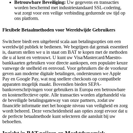
Betrouwbare Beveiliging:
Uw gegevens en transacties
worden beschermd met industriestandaard SSL-codering,
wat zorgt voor een veilige verbinding gedurende uw tijd op
ons platform.
Flexibele Betaalmethoden voor Wereldwijde Gebruikers
Switchere biedt een uitgebreid scala aan betalingsopties om een
wereldwijd publiek te bedienen. We begrijpen dat gemak essentieel
is, daarom stellen we u in staat om BAT te kopen met de methoden
die u al kent en vertrouwt. U kunt uw Visa/Mastercard/Maestro-
bankkaarten gebruiken voor directe aankopen, een populaire keuze
vanwege de snelheid en eenvoud. Voor gebruikers die de voorkeur
geven aan moderne digitale betalingen, ondersteunen we Apple
Pay en Google Pay, wat nog snellere checkouts op compatibele
apparaten mogelijk maakt. Bovendien bieden SEPA-
bankoverschrijvingen voor gebruikers in Europa een betrouwbare
en kosteneffectieve optie. Alle transacties worden afgehandeld via
de beveiligde betalingsgateway van onze partners, zodat uw
financiële informatie met het hoogste niveau van veiligheid en zorg
wordt beheerd. Deze verscheidenheid aan opties zorgt ervoor dat u
de perfecte betaalmethode kunt selecteren die aansluit bij uw
behoeften.