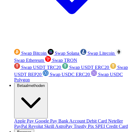
Swap Bitcoin
Swap Solana
Swap Litecoin
Swap Ethereum
Swap TRON
Swap USDT TRC20
Swap USDT ERC20
Swap
USDT BEP20
Swap USDC ERC20
Swap USDC
Polygon
Betaalmethoden
Apple Pay
Google Pay
Bank Account
Debit Card
Neteller
PayPal
Revolut
Skrill
AstroPay
Trustly
Pix
SPEI
Credit Card