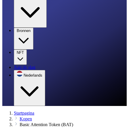
Bronnen
NFT
Aan de slag
Nederlands
Startpagina
Kopen
Basic Attention Token (BAT)