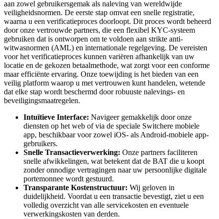
aan zowel gebruikersgemak als naleving van wereldwijde
veiligheidsnormen. De eerste stap omvat een snelle registratie,
waarna u een verificatieproces doorloopt. Dit proces wordt beheerd
door onze vertrouwde partners, die een flexibel KYC-systeem
gebruiken dat is ontworpen om te voldoen aan strikte anti-
witwasnormen (AML) en internationale regelgeving. De vereisten
voor het verificatieproces kunnen variëren afhankelijk van uw
locatie en de gekozen betaalmethode, wat zorgt voor een conforme
maar efficiënte ervaring. Onze toewijding is het bieden van een
veilig platform waarop u met vertrouwen kunt handelen, wetende
dat elke stap wordt beschermd door robuuste nalevings- en
beveiligingsmaatregelen.
Intuïtieve Interface:
Navigeer gemakkelijk door onze
diensten op het web of via de speciale Switchere mobiele
app, beschikbaar voor zowel iOS- als Android-mobiele app-
gebruikers.
Snelle Transactieverwerking:
Onze partners faciliteren
snelle afwikkelingen, wat betekent dat de BAT die u koopt
zonder onnodige vertragingen naar uw persoonlijke digitale
portemonnee wordt gestuurd.
Transparante Kostenstructuur:
Wij geloven in
duidelijkheid. Voordat u een transactie bevestigt, ziet u een
volledig overzicht van alle servicekosten en eventuele
verwerkingskosten van derden.