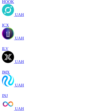
HOOK
UAH
ICX
UAH
ILV
UAH
IMX
UAH
INJ
UAH