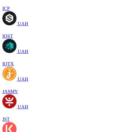
ICP
UAH
IOST
UAH
IOTX
UAH
JASMY
UAH
JST