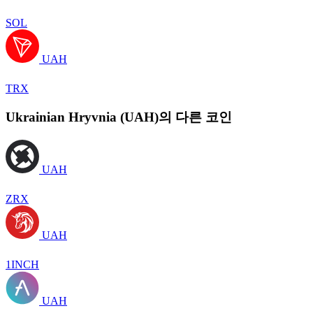
SOL
UAH
TRX
Ukrainian Hryvnia (UAH)의 다른 코인
UAH
ZRX
UAH
1INCH
UAH