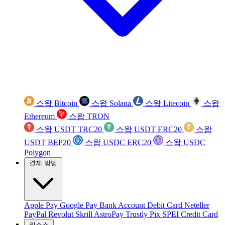
스왑 Bitcoin
스왑 Solana
스왑 Litecoin
스왑
Ethereum
스왑 TRON
스왑 USDT TRC20
스왑 USDT ERC20
스왑
USDT BEP20
스왑 USDC ERC20
스왑 USDC
Polygon
결제 방법
Apple Pay
Google Pay
Bank Account
Debit Card
Neteller
PayPal
Revolut
Skrill
AstroPay
Trustly
Pix
SPEI
Credit Card
리소스