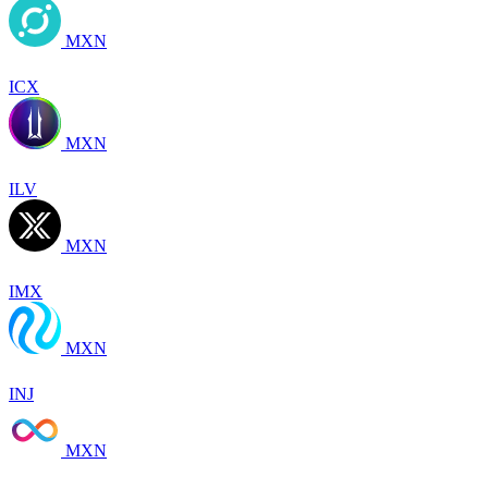
MXN
ICX
MXN
ILV
MXN
IMX
MXN
INJ
MXN