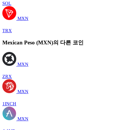
SOL
MXN
TRX
Mexican Peso (MXN)의 다른 코인
MXN
ZRX
MXN
1INCH
MXN