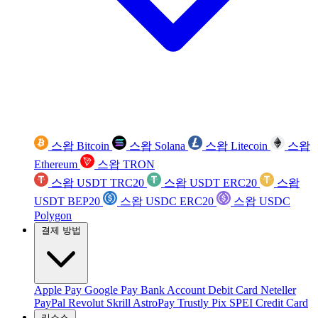
스왑 Bitcoin
스왑 Solana
스왑 Litecoin
스왑
Ethereum
스왑 TRON
스왑 USDT TRC20
스왑 USDT ERC20
스왑
USDT BEP20
스왑 USDC ERC20
스왑 USDC
Polygon
결제 방법
Apple Pay
Google Pay
Bank Account
Debit Card
Neteller
PayPal
Revolut
Skrill
AstroPay
Trustly
Pix
SPEI
Credit Card
리소스