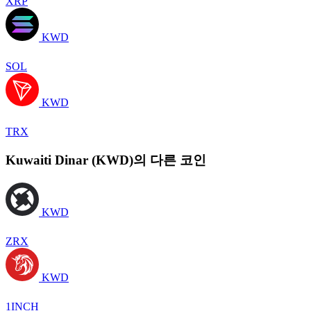
XRP
KWD
SOL
KWD
TRX
Kuwaiti Dinar (KWD)의 다른 코인
KWD
ZRX
KWD
1INCH