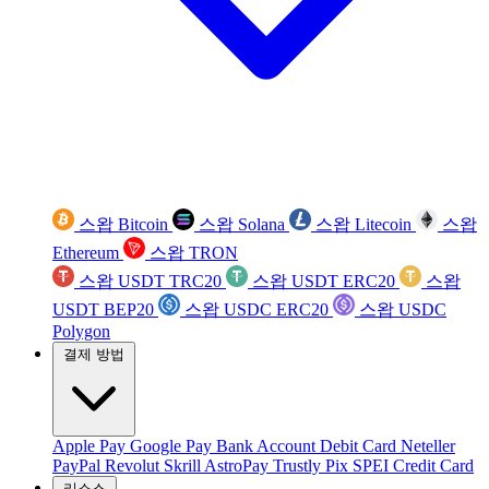
스왑 Bitcoin
스왑 Solana
스왑 Litecoin
스왑
Ethereum
스왑 TRON
스왑 USDT TRC20
스왑 USDT ERC20
스왑
USDT BEP20
스왑 USDC ERC20
스왑 USDC
Polygon
결제 방법
Apple Pay
Google Pay
Bank Account
Debit Card
Neteller
PayPal
Revolut
Skrill
AstroPay
Trustly
Pix
SPEI
Credit Card
리소스