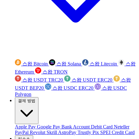
스왑 Bitcoin
스왑 Solana
스왑 Litecoin
스왑
Ethereum
스왑 TRON
스왑 USDT TRC20
스왑 USDT ERC20
스왑
USDT BEP20
스왑 USDC ERC20
스왑 USDC
Polygon
결제 방법
Apple Pay
Google Pay
Bank Account
Debit Card
Neteller
PayPal
Revolut
Skrill
AstroPay
Trustly
Pix
SPEI
Credit Card
리소스