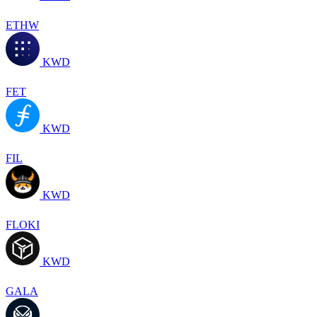
ETHW
KWD
FET
KWD
FIL
KWD
FLOKI
KWD
GALA