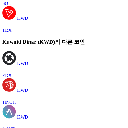
SOL
KWD
TRX
Kuwaiti Dinar (KWD)의 다른 코인
KWD
ZRX
KWD
1INCH
KWD