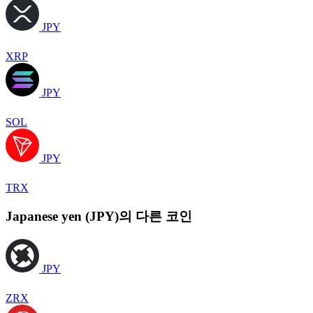
JPY
XRP
JPY
SOL
JPY
TRX
Japanese yen (JPY)의 다른 코인
JPY
ZRX