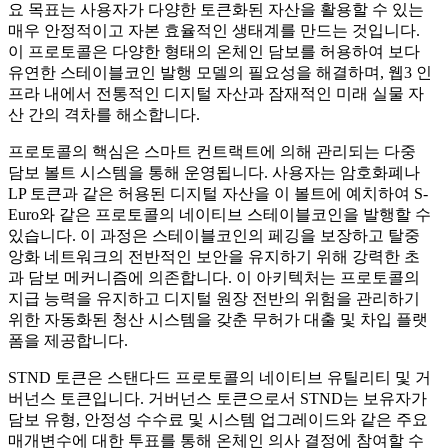
요 목표는 사용자가 다양한 토큰화된 자산을 활용할 수 있는
매우 안정적이고 자본 효율적인 생태계를 만드는 것입니다.
이 프로토콜은 다양한 형태의 온체인 담보를 허용하여 보다
유연한 스테이블코인 발행 모델의 필요성을 해결하며, 웹3 인
프라 내에서 전통적인 디지털 자산과 잠재적인 미래 실물 자
산 간의 격차를 해소합니다.
프로토콜의 핵심은 스마트 컨트랙트에 의해 관리되는 다중
담보 볼트 시스템을 통해 운영됩니다. 사용자는 암호화폐나
LP 토큰과 같은 허용된 디지털 자산을 이 볼트에 예치하여 S-
Euro와 같은 프로토콜의 네이티브 스테이블코인을 발행할 수
있습니다. 이 과정은 스테이블코인의 페깅을 보장하고 탈중
앙화 네트워크의 전반적인 보안을 유지하기 위해 강력한 초
과 담보 메커니즘에 의존합니다. 이 아키텍처는 프로토콜의
지급 능력을 유지하고 디지털 원장 전반의 위험을 관리하기
위한 자동화된 청산 시스템을 갖춘 무허가 대출 및 차입 플랫
폼을 제공합니다.
STND 토큰은 스탠다드 프로토콜의 네이티브 유틸리티 및 거
버넌스 토큰입니다. 거버넌스 토큰으로서 STND는 보유자가
담보 유형, 안정성 수수료 및 시스템 업그레이드와 같은 주요
매개변수에 대한 투표를 통해 온체인 의사 결정에 참여할 수