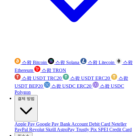
스왑 Bitcoin
스왑 Solana
스왑 Litecoin
스왑
Ethereum
스왑 TRON
스왑 USDT TRC20
스왑 USDT ERC20
스왑
USDT BEP20
스왑 USDC ERC20
스왑 USDC
Polygon
결제 방법
Apple Pay
Google Pay
Bank Account
Debit Card
Neteller
PayPal
Revolut
Skrill
AstroPay
Trustly
Pix
SPEI
Credit Card
리소스