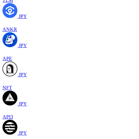
TLM
JPY
ANKR
JPY
APE
JPY
NFT
JPY
API3
JPY