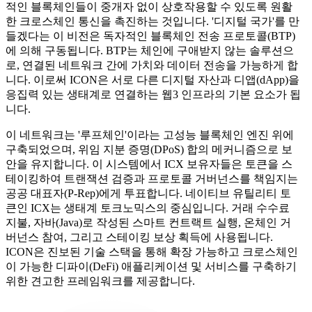
적인 블록체인들이 중개자 없이 상호작용할 수 있도록 원활
한 크로스체인 통신을 촉진하는 것입니다. '디지털 국가'를 만
들겠다는 이 비전은 독자적인 블록체인 전송 프로토콜(BTP)
에 의해 구동됩니다. BTP는 체인에 구애받지 않는 솔루션으
로, 연결된 네트워크 간에 가치와 데이터 전송을 가능하게 합
니다. 이로써 ICON은 서로 다른 디지털 자산과 디앱(dApp)을
응집력 있는 생태계로 연결하는 웹3 인프라의 기본 요소가 됩
니다.
이 네트워크는 '루프체인'이라는 고성능 블록체인 엔진 위에
구축되었으며, 위임 지분 증명(DPoS) 합의 메커니즘으로 보
안을 유지합니다. 이 시스템에서 ICX 보유자들은 토큰을 스
테이킹하여 트랜잭션 검증과 프로토콜 거버넌스를 책임지는
공공 대표자(P-Rep)에게 투표합니다. 네이티브 유틸리티 토
큰인 ICX는 생태계 토크노믹스의 중심입니다. 거래 수수료
지불, 자바(Java)로 작성된 스마트 컨트랙트 실행, 온체인 거
버넌스 참여, 그리고 스테이킹 보상 획득에 사용됩니다.
ICON은 진보된 기술 스택을 통해 확장 가능하고 크로스체인
이 가능한 디파이(DeFi) 애플리케이션 및 서비스를 구축하기
위한 견고한 프레임워크를 제공합니다.