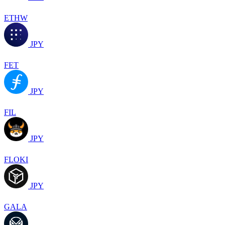
ETHW
JPY
FET
JPY
FIL
JPY
FLOKI
JPY
GALA