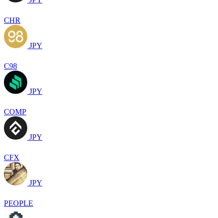
CHR
JPY
C98
JPY
COMP
JPY
CFX
JPY
PEOPLE