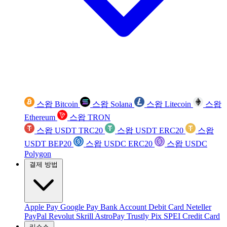
스왑 Bitcoin
스왑 Solana
스왑 Litecoin
스왑
Ethereum
스왑 TRON
스왑 USDT TRC20
스왑 USDT ERC20
스왑
USDT BEP20
스왑 USDC ERC20
스왑 USDC
Polygon
결제 방법
Apple Pay
Google Pay
Bank Account
Debit Card
Neteller
PayPal
Revolut
Skrill
AstroPay
Trustly
Pix
SPEI
Credit Card
리소스