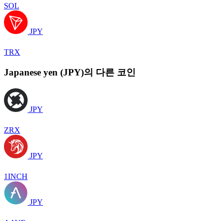
SOL
JPY
TRX
Japanese yen (JPY)의 다른 코인
JPY
ZRX
JPY
1INCH
JPY