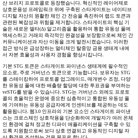
산 브리지 프로토콜로 등장했습니다. 혁신적인 레이어제로
상호운용성 프레임워크 위에 구축된 스타게이트는 네이티브
디지털 자산의 원활한 체인 간 전송을 촉진하여 랩드 토큰과
관련된 복잡성과 위험을 제거합니다. 스타게이트의 핵심 기
술은 새로운 델타(Δ) 알고리즘을 활용하여 통합 유동성 풀에
액세스하고 거래의 즉각적인 완결성을 보장함으로써 체인 간
커뮤니케이션과 자산 이동을 크게 발전시켰습니다. 이러한
접근 방식은 급성장하는 멀티체인 탈중앙 금융 생태계 내에
서 자본 효율성과 사용자 경험을 향상시킵니다.
기본 STG 토큰은 스타게이트 파이낸스 생태계에 필수적인
요소로, 주로 거버넌스 토큰으로 기능합니다. 보유자는 STG
를 스테이킹하여 프로토콜 업그레이드, 매개변수 조정, 다양
한 유동성 풀에 대한 배출량 할당에 대한 투표권을 부여하는
veSTG를 받을 수 있습니다. STG는 거버넌스 외에도 프로토
콜의 효율적인 운영에 중요한 심층적이고 통합된 유동성 풀
에 기여하는 유동성 공급자에게 인센티브를 제공하는 데도
활용됩니다. 웹3.0 인프라의 기본 요소인 스타게이트 파이낸
스는 크로스체인 상호작용을 단순화하여 개발자가 여러 온체
인 환경에 걸쳐 정교한 디파이 애플리케이션을 구축할 수 있
도록 지원함으로써 보다 상호 연결되고 유동적인 디지털 자
산 환경을 조성하는 것을 목표로 합니다.