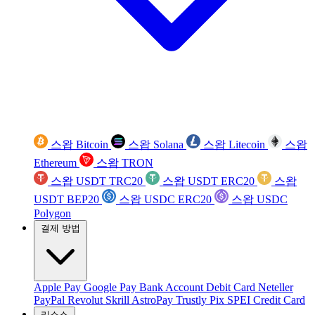
스왑 Bitcoin
스왑 Solana
스왑 Litecoin
스왑
Ethereum
스왑 TRON
스왑 USDT TRC20
스왑 USDT ERC20
스왑
USDT BEP20
스왑 USDC ERC20
스왑 USDC
Polygon
결제 방법
Apple Pay
Google Pay
Bank Account
Debit Card
Neteller
PayPal
Revolut
Skrill
AstroPay
Trustly
Pix
SPEI
Credit Card
리소스