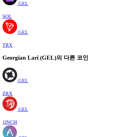
GEL
SOL
GEL
TRX
Georgian Lari (GEL)의 다른 코인
GEL
ZRX
GEL
1INCH