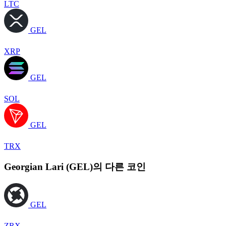
LTC
GEL
XRP
GEL
SOL
GEL
TRX
Georgian Lari (GEL)의 다른 코인
GEL
ZRX