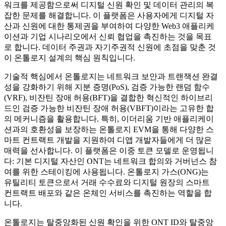
워크를 제공함으로써 디지털 신원 확인 및 데이터 관리의 복
잡한 문제를 해결합니다. 이 플랫폼은 사용자에게 디지털 자
산과 신원에 대한 통제권을 부여하여 다양한 Web3 애플리케
이션과 기업 시나리오에서 신뢰 협업을 촉진하는 것을 목표
로 합니다. 데이터 주권과 자기주권적 신원에 초점을 맞춘 것
이 온톨로지 설계의 핵심 원칙입니다.
기술적 핵심에서 온톨로지는 네트워크 보안과 트랜잭션 완결
성을 강화하기 위해 지분 증명(PoS), 검증 가능한 랜덤 함수
(VRF), 비잔틴 장애 허용(BFT)을 결합한 혁신적인 하이브리
드인 검증 가능한 비잔틴 장애 허용(VBFT)이라는 고유한 합
의 메커니즘을 활용합니다. 특히, 이더리움 기반 애플리케이
션과의 호환성을 보장하는 온톨로지 EVM을 통해 다양한 스
마트 컨트랙트 개발을 지원하여 디앱 개발자들에게 더 많은
매력을 선사합니다. 이 플랫폼은 이중 토큰 모델로 운영됩니
다: 기본 디지털 자산인 ONT는 네트워크 합의와 거버넌스 참
여를 위한 스테이킹에 사용됩니다. 온톨로지 가스(ONG)는
유틸리티 토큰으로서 거래 수수료와 디지털 원장의 스마트
컨트랙트 배포와 같은 온체인 서비스를 촉진하는 역할을 합
니다.
온톨로지는 탈중앙화된 신원 확인을 위한 ONT ID와 탈중앙