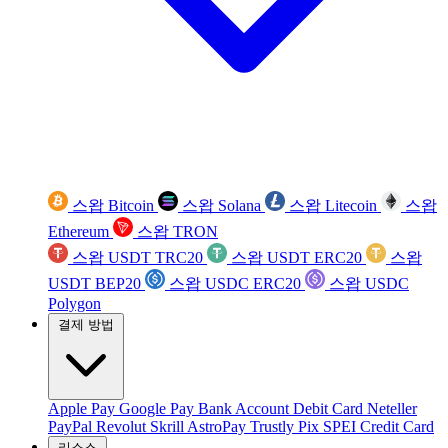
스왑 Bitcoin
스왑 Solana
스왑 Litecoin
스왑
Ethereum
스왑 TRON
스왑 USDT TRC20
스왑 USDT ERC20
스왑
USDT BEP20
스왑 USDC ERC20
스왑 USDC
Polygon
결제 방법
Apple Pay
Google Pay
Bank Account
Debit Card
Neteller
PayPal
Revolut
Skrill
AstroPay
Trustly
Pix
SPEI
Credit Card
리소스