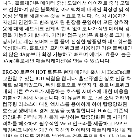
니다. 홀로체인은 데이터 중심 모델에서 에이전트 중심 모델
로 전환하여 많은 블록체인 아키텍처에 내재된 확장성 및 적
응성 문제를 해결하는 것을 목표로 합니다. 즉, 각 사용자가
자신의 안전하고 변조 방지된 원장을 운영하여 모든 상호작
용에 대해 네트워크 전체의 합의 없이도 내재적인 데이터 검
증을 가능하게 합니다. 이러한 접근 방식은 효율성을 크게 향
상시키고 계산 오버헤드를 줄여 진정한 탈중앙화 네트워크를
육성합니다. 홀로체인 프레임워크를 사용하면 기존 블록체인
의 많은 dApp보다 확장 가능하고 빠르며 에너지 효율이 높은
hApp(홀로체인 애플리케이션)을 만들 수 있습니다.
ERC-20 토큰인 HOT 토큰은 현재 메인넷 출시 시 HoloFuel로
교환할 수 있는 IOU 역할을 합니다. 홀로퓨엘은 상호 신용 화
폐로 설계되었으며, 특히 홀로포트 운영자 및 홀로 네트워크
내의 다른 호스트가 제공하는 호스팅 서비스에 대한 비용을
지불하기 위해 사용됩니다. 이 유틸리티 토큰은 소액 거래와
컴퓨팅 리소스에 대한 액세스를 용이하게 하여 탈중앙화된
호스팅 생태계의 경제 모델을 뒷받침합니다. Holo는 기존의
중앙화된 인터넷과 새롭게 부상하는 탈중앙화된 웹 사이의
격차를 해소하여 필수적인 Web3 인프라를 제공하고 P2P 프
레임워크 내에서 개인이 자신의 데이터와 애플리케이션을 제
어할 수 있도록 권한을 부여하는 것을 목표로 합니다. 이는 보