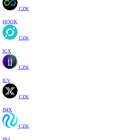
CZK
HOOK
CZK
ICX
CZK
ILV
CZK
IMX
CZK
INJ