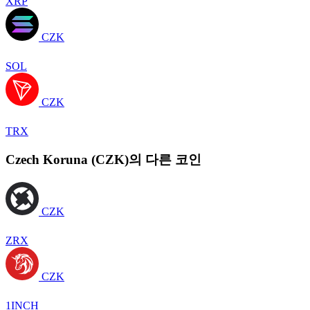
XRP
CZK
SOL
CZK
TRX
Czech Koruna (CZK)의 다른 코인
CZK
ZRX
CZK
1INCH