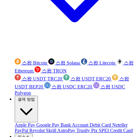
스왑 Bitcoin
스왑 Solana
스왑 Litecoin
스왑
Ethereum
스왑 TRON
스왑 USDT TRC20
스왑 USDT ERC20
스왑
USDT BEP20
스왑 USDC ERC20
스왑 USDC
Polygon
결제 방법
Apple Pay
Google Pay
Bank Account
Debit Card
Neteller
PayPal
Revolut
Skrill
AstroPay
Trustly
Pix
SPEI
Credit Card
리소스