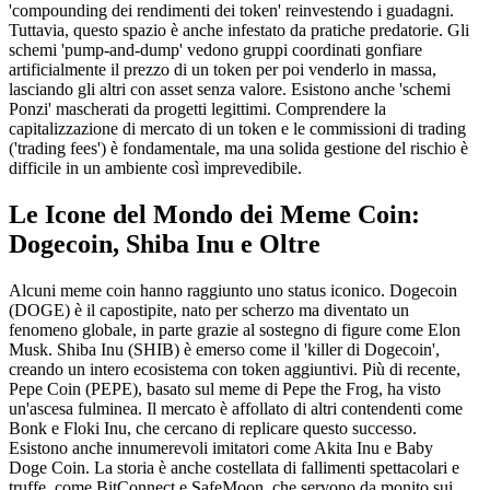
'compounding dei rendimenti dei token' reinvestendo i guadagni.
Tuttavia, questo spazio è anche infestato da pratiche predatorie. Gli
schemi 'pump-and-dump' vedono gruppi coordinati gonfiare
artificialmente il prezzo di un token per poi venderlo in massa,
lasciando gli altri con asset senza valore. Esistono anche 'schemi
Ponzi' mascherati da progetti legittimi. Comprendere la
capitalizzazione di mercato di un token e le commissioni di trading
('trading fees') è fondamentale, ma una solida gestione del rischio è
difficile in un ambiente così imprevedibile.
Le Icone del Mondo dei Meme Coin:
Dogecoin, Shiba Inu e Oltre
Alcuni meme coin hanno raggiunto uno status iconico. Dogecoin
(DOGE) è il capostipite, nato per scherzo ma diventato un
fenomeno globale, in parte grazie al sostegno di figure come Elon
Musk. Shiba Inu (SHIB) è emerso come il 'killer di Dogecoin',
creando un intero ecosistema con token aggiuntivi. Più di recente,
Pepe Coin (PEPE), basato sul meme di Pepe the Frog, ha visto
un'ascesa fulminea. Il mercato è affollato di altri contendenti come
Bonk e Floki Inu, che cercano di replicare questo successo.
Esistono anche innumerevoli imitatori come Akita Inu e Baby
Doge Coin. La storia è anche costellata di fallimenti spettacolari e
truffe, come BitConnect e SafeMoon, che servono da monito sui