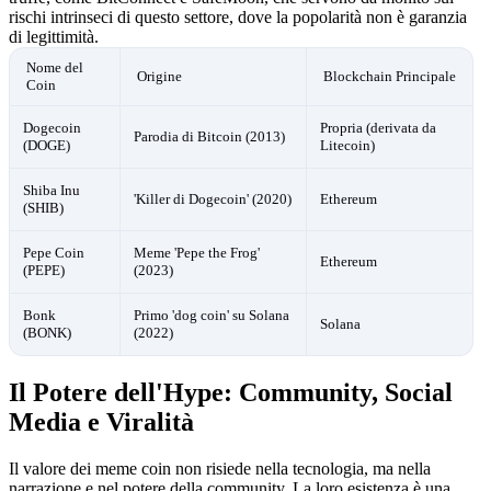
rischi intrinseci di questo settore, dove la popolarità non è garanzia
di legittimità.
Nome del
Origine
Blockchain Principale
Coin
Dogecoin
Propria (derivata da
Parodia di Bitcoin (2013)
(DOGE)
Litecoin)
Shiba Inu
'Killer di Dogecoin' (2020)
Ethereum
(SHIB)
Pepe Coin
Meme 'Pepe the Frog'
Ethereum
(PEPE)
(2023)
Bonk
Primo 'dog coin' su Solana
Solana
(BONK)
(2022)
Il Potere dell'Hype: Community, Social
Media e Viralità
Il valore dei meme coin non risiede nella tecnologia, ma nella
narrazione e nel potere della community. La loro esistenza è una