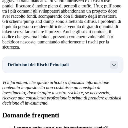
aggravata dalla mancanza di valore intrinseco e di casi d'uso
pratici. Il settore è inoltre pieno di pericoli e truffe. I 'rug pull' sono
tra i più comuni: gli sviluppatori abbandonano un progetto dopo
aver raccolto fondi, scomparendo con il denaro degli investitori.
Gli schemi 'pump-and-dump' sono altrettanto diffusi. I problemi di
liquidità possono rendere difficile la vendita di grandi quantità di
token senza far crollare il prezzo. Anche gli smart contract, il
codice che governa i token, possono contenere vulnerabilità o
backdoor nascoste, aumentando ulteriormente i rischi per la
sicurezza.
Definizioni dei Rischi Principali
Vi informiamo che questo articolo o qualsiasi informazione
contenuta in questo sito non costituisce un consiglio di
investimento; dovrete agire a vostro rischio e, se necessario,
ricevere una consulenza professionale prima di prendere qualsiasi
decisione di investimento.
Domande frequenti
I meme coin sono un investimento serio?