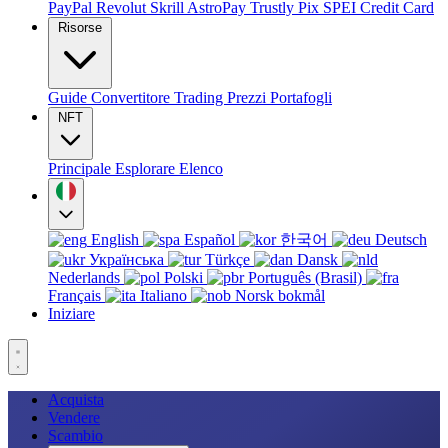
PayPal
Revolut
Skrill
AstroPay
Trustly
Pix
SPEI
Credit Card
Risorse
Guide
Convertitore
Trading
Prezzi
Portafogli
NFT
Principale
Esplorare
Elenco
English
Español
한국어
Deutsch
Українська
Türkçe
Dansk
Nederlands
Polski
Português (Brasil)
Français
Italiano
Norsk bokmål
Iniziare
Acquista
Vendere
Scambio