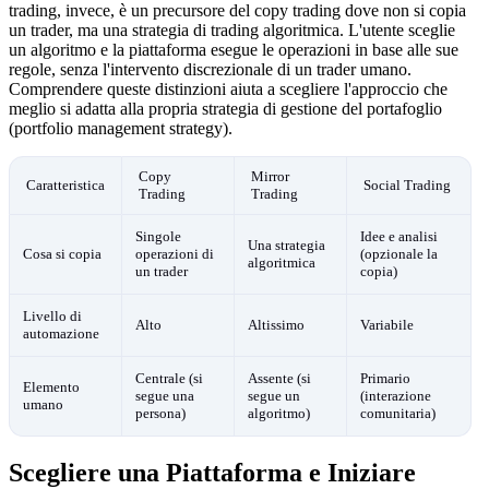
trading, invece, è un precursore del copy trading dove non si copia
un trader, ma una strategia di trading algoritmica. L'utente sceglie
un algoritmo e la piattaforma esegue le operazioni in base alle sue
regole, senza l'intervento discrezionale di un trader umano.
Comprendere queste distinzioni aiuta a scegliere l'approccio che
meglio si adatta alla propria strategia di gestione del portafoglio
(portfolio management strategy).
Copy
Mirror
Caratteristica
Social Trading
Trading
Trading
Singole
Idee e analisi
Una strategia
Cosa si copia
operazioni di
(opzionale la
algoritmica
un trader
copia)
Livello di
Alto
Altissimo
Variabile
automazione
Centrale (si
Assente (si
Primario
Elemento
segue una
segue un
(interazione
umano
persona)
algoritmo)
comunitaria)
Scegliere una Piattaforma e Iniziare