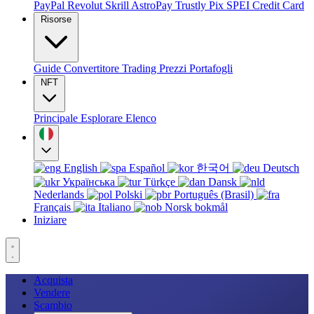
PayPal
Revolut
Skrill
AstroPay
Trustly
Pix
SPEI
Credit Card
Risorse
Guide
Convertitore
Trading
Prezzi
Portafogli
NFT
Principale
Esplorare
Elenco
English
Español
한국어
Deutsch
Українська
Türkçe
Dansk
Nederlands
Polski
Português (Brasil)
Français
Italiano
Norsk bokmål
Iniziare
Acquista
Vendere
Scambio