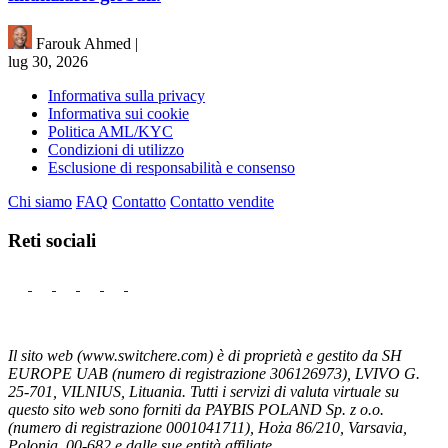
Farouk Ahmed
|
lug 30, 2026
Informativa sulla privacy
Informativa sui cookie
Politica AML/KYC
Condizioni di utilizzo
Esclusione di responsabilità e consenso
Chi siamo
FAQ
Contatto
Contatto vendite
Reti sociali
Il sito web (www.switchere.com) è di proprietà e gestito da SH
EUROPE UAB (numero di registrazione 306126973), LVIVO G.
25-701, VILNIUS, Lituania. Tutti i servizi di valuta virtuale su
questo sito web sono forniti da PAYBIS POLAND Sp. z o.o.
(numero di registrazione 0001041711), Hoża 86/210, Varsavia,
Polonia, 00-682 e dalle sue entità affiliate.