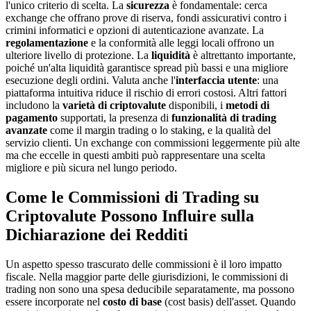
l'unico criterio di scelta. La
sicurezza
è fondamentale: cerca
exchange che offrano prove di riserva, fondi assicurativi contro i
crimini informatici e opzioni di autenticazione avanzate. La
regolamentazione
e la conformità alle leggi locali offrono un
ulteriore livello di protezione. La
liquidità
è altrettanto importante,
poiché un'alta liquidità garantisce spread più bassi e una migliore
esecuzione degli ordini. Valuta anche l'
interfaccia utente
: una
piattaforma intuitiva riduce il rischio di errori costosi. Altri fattori
includono la
varietà di criptovalute
disponibili, i
metodi di
pagamento
supportati, la presenza di
funzionalità di trading
avanzate
come il margin trading o lo staking, e la qualità del
servizio clienti. Un exchange con commissioni leggermente più alte
ma che eccelle in questi ambiti può rappresentare una scelta
migliore e più sicura nel lungo periodo.
Come le Commissioni di Trading su
Criptovalute Possono Influire sulla
Dichiarazione dei Redditi
Un aspetto spesso trascurato delle commissioni è il loro impatto
fiscale. Nella maggior parte delle giurisdizioni, le commissioni di
trading non sono una spesa deducibile separatamente, ma possono
essere incorporate nel
costo di base
(cost basis) dell'asset. Quando