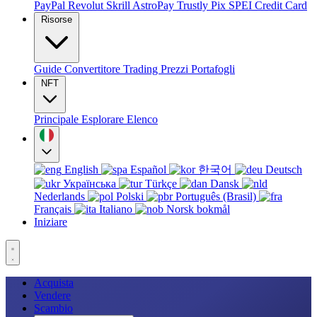
PayPal
Revolut
Skrill
AstroPay
Trustly
Pix
SPEI
Credit Card
Risorse
Guide
Convertitore
Trading
Prezzi
Portafogli
NFT
Principale
Esplorare
Elenco
English
Español
한국어
Deutsch
Українська
Türkçe
Dansk
Nederlands
Polski
Português (Brasil)
Français
Italiano
Norsk bokmål
Iniziare
Acquista
Vendere
Scambio