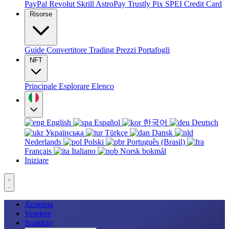
PayPal
Revolut
Skrill
AstroPay
Trustly
Pix
SPEI
Credit Card
Risorse
Guide
Convertitore
Trading
Prezzi
Portafogli
NFT
Principale
Esplorare
Elenco
English
Español
한국어
Deutsch
Українська
Türkçe
Dansk
Nederlands
Polski
Português (Brasil)
Français
Italiano
Norsk bokmål
Iniziare
Acquista
Vendere
Scambio