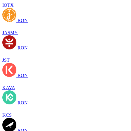
IOTX
RON
JASMY
RON
JST
RON
KAVA
RON
KCS
RON