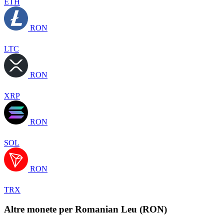
ETH
RON
LTC
RON
XRP
RON
SOL
RON
TRX
Altre monete per Romanian Leu (RON)