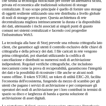
che sfrutta la tecnologia blockchain per offrire un'alternativa sicura,
privata ed economica alle tradizionali soluzioni di storage
centralizzate. Il suo scopo principale è quello di fornire uno storage
di oggetti resiliente utilizzando una rete distribuita a livello globale
di nodi di storage peer-to-peer. Questa architettura di rete
decentralizzata migliora intrinsecamente la durata e la disponibilità
dei dati, attenuando i rischi associati ai singoli punti di guasto
comuni nei sistemi centralizzati e facendo così progredire
l'infrastruttura Web3.
La tecnologia alla base di Storj prevede una robusta crittografia lato
client, che garantisce agli utenti il controllo esclusivo delle chiavi di
crittografia e della privacy dei dati. I file caricati in rete vengono
prima crittografati, poi shardati utilizzando la codifica di
cancellazione e distribuiti su numerosi nodi di archiviazione
indipendenti. Regolari verifiche crittografiche, che includono
meccanismi come la prova di recuperabilità, garantiscono l'integrità
dei dati e la possibilità di ricostruire i file anche se alcuni nodi
vanno offline. Il token STORJ, un token di utilità ERC-20, facilita
l'economia dell'ecosistema, fungendo da mezzo di scambio per gli
utenti che pagano i servizi di archiviazione e per compensare gli
operatori dei nodi di archiviazione per i loro contributi in termini di
spazio su disco e larghezza di banda a questa soluzione di
archiviazione di asset digitali.