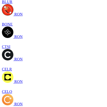
BLUR
RON
BONE
RON
CTSI
RON
CELR
RON
CELO
RON