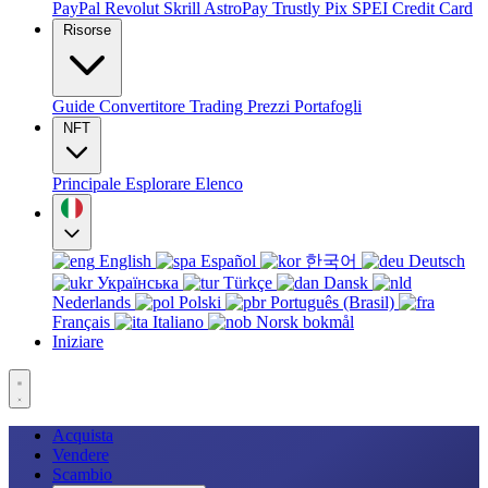
PayPal
Revolut
Skrill
AstroPay
Trustly
Pix
SPEI
Credit Card
Risorse
Guide
Convertitore
Trading
Prezzi
Portafogli
NFT
Principale
Esplorare
Elenco
English
Español
한국어
Deutsch
Українська
Türkçe
Dansk
Nederlands
Polski
Português (Brasil)
Français
Italiano
Norsk bokmål
Iniziare
Acquista
Vendere
Scambio