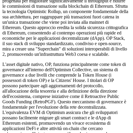
progettata per migliorare significativamente il throughput e ridurre
le commissioni di transazione sulla blockchain di Ethereum. Sfrutta
la tecnologia Optimistic Rollup, un componente fondamentale della
sua architettura, per raggruppare più transazioni fuori catena in
un'unica transazione che viene poi inviata alla mainnet di
Ethereum. Questo approccio eredita la solida sicurezza crittografica
di Ethereum, consentendo al contempo operazioni più rapide ed
economiche per le applicazioni decentralizzate (dApp). OP Stack,
il suo stack di sviluppo standardizzato, condiviso e open-source,
mira a creare una "Superchain" di soluzioni interoperabili di livello
2, promuovendo un'infrastruttura Web3 coesa e scalabile.
L'asset digitale nativo, OP, funziona principalmente come token di
governance all'interno dell'Optimism Collective, un sistema di
governance a due livelli che comprende la Token House (i
possessori di token OP) e la Citizens' House. I titolari di OP
possono partecipare agli aggiornamenti del protocollo,
all'allocazione della tesoreria e alla definizione della direzione
dell'ecosistema, comprese iniziative come il Retroactive Public
Goods Funding (RetroPGF). Questo meccanismo di governance è
fondamentale per l'evoluzione della rete decentralizzata.
L'equivalenza EVM di Optimism assicura che gli sviluppatori
possano facilmente migrare gli smart contract e le dApp di
Ethereum esistenti, promuovendo un vivace ecosistema di
applicazioni DeFi e altre attività on-chain che cercano