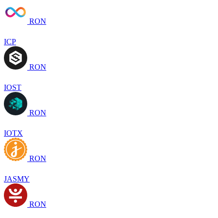
RON
ICP
RON
IOST
RON
IOTX
RON
JASMY
RON