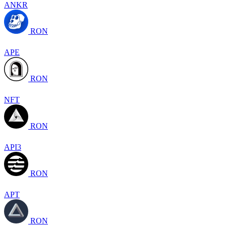
ANKR
RON
APE
RON
NFT
RON
API3
RON
APT
RON