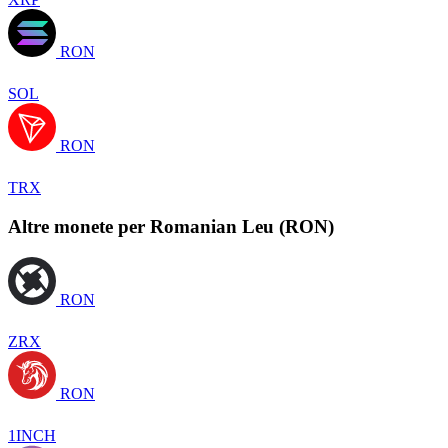
RON
SOL
RON
TRX
Altre monete per Romanian Leu (RON)
RON
ZRX
RON
1INCH