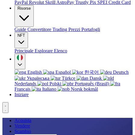
PayPal
Revolut
Skrill
AstroPay
Trustly
Pix
SPEI
Credit Card
Risorse
Guide
Convertitore
Trading
Prezzi
Portafogli
NFT
Principale
Esplorare
Elenco
English
Español
한국어
Deutsch
Українська
Türkçe
Dansk
Nederlands
Polski
Português (Brasil)
Français
Italiano
Norsk bokmål
Iniziare
Acquista
Vendere
Scambio