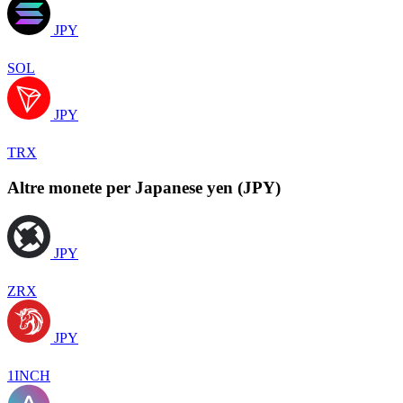
JPY
SOL
JPY
TRX
Altre monete per Japanese yen (JPY)
JPY
ZRX
JPY
1INCH