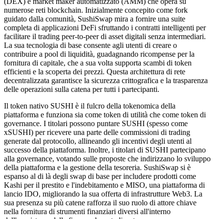
(DEX) e market maker automatizzato (AMM) che opera su
numerose reti blockchain. Inizialmente concepito come fork
guidato dalla comunità, SushiSwap mira a fornire una suite
completa di applicazioni DeFi sfruttando i contratti intelligenti per
facilitare il trading peer-to-peer di asset digitali senza intermediari.
La sua tecnologia di base consente agli utenti di creare o
contribuire a pool di liquidità, guadagnando ricompense per la
fornitura di capitale, che a sua volta supporta scambi di token
efficienti e la scoperta dei prezzi. Questa architettura di rete
decentralizzata garantisce la sicurezza crittografica e la trasparenza
delle operazioni sulla catena per tutti i partecipanti.
Il token nativo SUSHI è il fulcro della tokenomica della
piattaforma e funziona sia come token di utilità che come token di
governance. I titolari possono puntare SUSHI (spesso come
xSUSHI) per ricevere una parte delle commissioni di trading
generate dal protocollo, allineando gli incentivi degli utenti al
successo della piattaforma. Inoltre, i titolari di SUSHI partecipano
alla governance, votando sulle proposte che indirizzano lo sviluppo
della piattaforma e la gestione della tesoreria. SushiSwap si è
espanso al di là degli swap di base per includere prodotti come
Kashi per il prestito e l'indebitamento e MISO, una piattaforma di
lancio IDO, migliorando la sua offerta di infrastrutture Web3. La
sua presenza su più catene rafforza il suo ruolo di attore chiave
nella fornitura di strumenti finanziari diversi all'interno