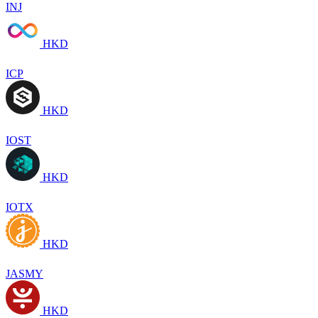
INJ
HKD
ICP
HKD
IOST
HKD
IOTX
HKD
JASMY
HKD