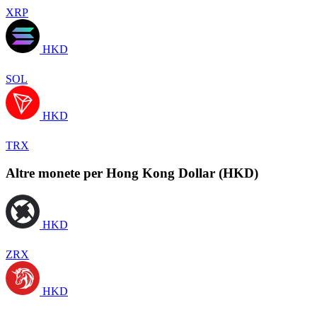
XRP
HKD
SOL
HKD
TRX
Altre monete per Hong Kong Dollar (HKD)
HKD
ZRX
HKD