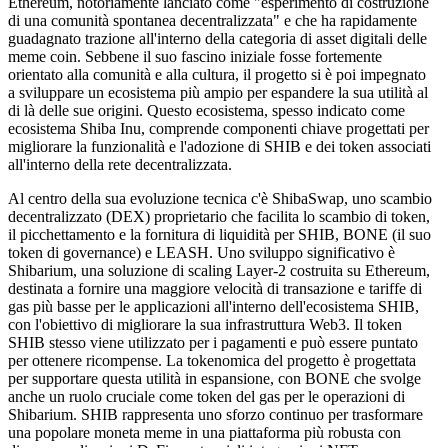
Ethereum, notoriamente lanciato come "esperimento di costruzione
di una comunità spontanea decentralizzata" e che ha rapidamente
guadagnato trazione all'interno della categoria di asset digitali delle
meme coin. Sebbene il suo fascino iniziale fosse fortemente
orientato alla comunità e alla cultura, il progetto si è poi impegnato
a sviluppare un ecosistema più ampio per espandere la sua utilità al
di là delle sue origini. Questo ecosistema, spesso indicato come
ecosistema Shiba Inu, comprende componenti chiave progettati per
migliorare la funzionalità e l'adozione di SHIB e dei token associati
all'interno della rete decentralizzata.
Al centro della sua evoluzione tecnica c'è ShibaSwap, uno scambio
decentralizzato (DEX) proprietario che facilita lo scambio di token,
il picchettamento e la fornitura di liquidità per SHIB, BONE (il suo
token di governance) e LEASH. Uno sviluppo significativo è
Shibarium, una soluzione di scaling Layer-2 costruita su Ethereum,
destinata a fornire una maggiore velocità di transazione e tariffe di
gas più basse per le applicazioni all'interno dell'ecosistema SHIB,
con l'obiettivo di migliorare la sua infrastruttura Web3. Il token
SHIB stesso viene utilizzato per i pagamenti e può essere puntato
per ottenere ricompense. La tokenomica del progetto è progettata
per supportare questa utilità in espansione, con BONE che svolge
anche un ruolo cruciale come token del gas per le operazioni di
Shibarium. SHIB rappresenta uno sforzo continuo per trasformare
una popolare moneta meme in una piattaforma più robusta con