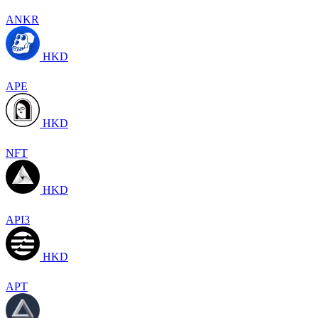
ANKR
HKD
APE
HKD
NFT
HKD
API3
HKD
APT