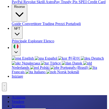
PayPal
Revolut
Skrill
AstroPay
Trustly
Pix
SPEI
Credit Card
Risorse
Guide
Convertitore
Trading
Prezzi
Portafogli
NFT
Principale
Esplorare
Elenco
English
Español
한국어
Deutsch
Українська
Türkçe
Dansk
Nederlands
Polski
Português (Brasil)
Français
Italiano
Norsk bokmål
Iniziare
Acquista
Vendere
Scambio