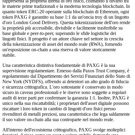
rappresenta la proprietà diretta di oro fisico, colmando il divario tra
le materie prime tradizionali e la moderna tecnologia blockchain. In
quanto token ERC-20 operante sulla blockchain di Ethereum, ogni
token PAXG è garantito su base 1:1 da un'oncia troy di un lingotto
d'oro London Good Delivery. Questa tokenizzazione dell'oro rende
la proprietà più accessibile, divisibile e facilmente trasferibile su
base globale e peer-to-peer, superando le sfide logistiche dei
lingotti fisici. Il progetto è un attore chiave nel settore in crescita
della tokenizzazione di asset del mondo reale (RWA), fornendo
un'esposizione on-chain a una riserva di valore storicamente
stabile.
Una caratteristica distintiva fondamentale di PAXG è la sua
supervisione regolamentare. Emesso dalla Paxos Trust Company, è
regolamentato dal Dipartimento dei Servizi Finanziari dello Stato di
New York (NYDFS), offrendo ai detentori un alto grado di fiducia
e sicurezza crittografica. L'oro sottostante è conservato in modo
sicuro in caveau professionali e le riserve sono soggette a regolari
audit di terze parti per confermare la garanzia 1:1. Inoltre, PAXG è
unico nella sua riscattabilità; i proprietari dell'asset digitale possono
riscattare i loro token in cambio di lingotti d'oro fisici presso
rivenditori di metalli preziosi, una caratteristica che lega saldamente
il suo valore on-chain alla sua controparte nel mondo reale.
All'interno dell'ecosistema crittografico, PAXG svolge molteplici