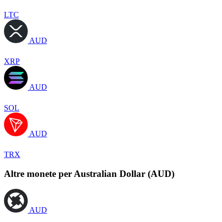
LTC
AUD
XRP
AUD
SOL
AUD
TRX
Altre monete per Australian Dollar (AUD)
AUD