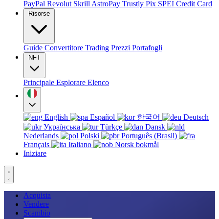
PayPal
Revolut
Skrill
AstroPay
Trustly
Pix
SPEI
Credit Card
Risorse
Guide
Convertitore
Trading
Prezzi
Portafogli
NFT
Principale
Esplorare
Elenco
English
Español
한국어
Deutsch
Українська
Türkçe
Dansk
Nederlands
Polski
Português (Brasil)
Français
Italiano
Norsk bokmål
Iniziare
Acquista
Vendere
Scambio