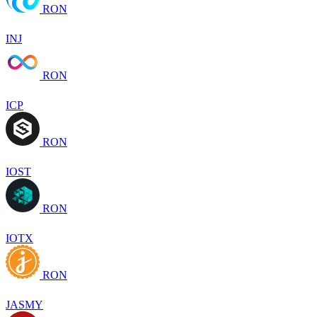
RON
INJ
RON
ICP
RON
IOST
RON
IOTX
RON
JASMY