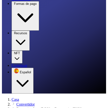
Formas de pago
Recursos
NFT
Comenzar
Español
Casa
Convertidor