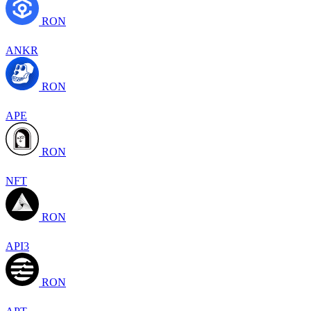
RON
ANKR
RON
APE
RON
NFT
RON
API3
RON