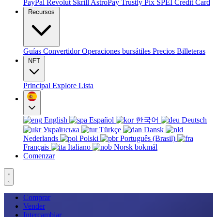
PayPal
Revolut
Skrill
AstroPay
Trustly
Pix
SPEI
Credit Card
Recursos
Guías
Convertidor
Operaciones bursátiles
Precios
Billeteras
NFT
Principal
Explore
Lista
English
Español
한국어
Deutsch
Українська
Türkçe
Dansk
Nederlands
Polski
Português (Brasil)
Français
Italiano
Norsk bokmål
Comenzar
Comprar
Vender
Intercambiar