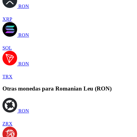
RON
XRP
RON
SOL
RON
TRX
Otras monedas para Romanian Leu (RON)
RON
ZRX