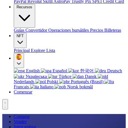
PayPal
Revolut
Skrill
AstroPay
Trustly
Pix
SPEI
Credit Card
Recursos
Guías
Convertidor
Operaciones bursátiles
Precios
Billeteras
NFT
Principal
Explore
Lista
English
Español
한국어
Deutsch
Українська
Türkçe
Dansk
Nederlands
Polski
Português (Brasil)
Français
Italiano
Norsk bokmål
Comenzar
Comprar
Vender
Intercambiar