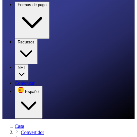
Formas de pago
Recursos
NFT
Comenzar
Español
Casa
Convertidor