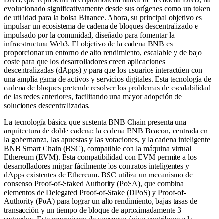
evolucionado significativamente desde sus orígenes como un token
de utilidad para la bolsa Binance. Ahora, su principal objetivo es
impulsar un ecosistema de cadena de bloques descentralizado e
impulsado por la comunidad, diseñado para fomentar la
infraestructura Web3. El objetivo de la cadena BNB es
proporcionar un entorno de alto rendimiento, escalable y de bajo
coste para que los desarrolladores creen aplicaciones
descentralizadas (dApps) y para que los usuarios interactúen con
una amplia gama de activos y servicios digitales. Esta tecnología de
cadena de bloques pretende resolver los problemas de escalabilidad
de las redes anteriores, facilitando una mayor adopción de
soluciones descentralizadas.
La tecnología básica que sustenta BNB Chain presenta una
arquitectura de doble cadena: la cadena BNB Beacon, centrada en
la gobernanza, las apuestas y las votaciones, y la cadena inteligente
BNB Smart Chain (BSC), compatible con la máquina virtual
Ethereum (EVM). Esta compatibilidad con EVM permite a los
desarrolladores migrar fácilmente los contratos inteligentes y
dApps existentes de Ethereum. BSC utiliza un mecanismo de
consenso Proof-of-Staked Authority (PoSA), que combina
elementos de Delegated Proof-of-Stake (DPoS) y Proof-of-
Authority (PoA) para lograr un alto rendimiento, bajas tasas de
transacción y un tiempo de bloque de aproximadamente 3
segundos. Este mecanismo de consenso único contribuye a la