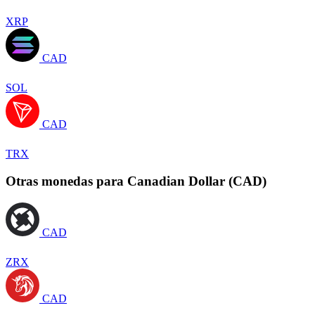
XRP
CAD
SOL
CAD
TRX
Otras monedas para Canadian Dollar (CAD)
CAD
ZRX
CAD