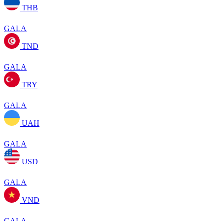
THB
GALA
TND
GALA
TRY
GALA
UAH
GALA
USD
GALA
VND
GALA