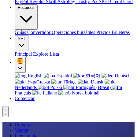
PayPal
Revolut
Skrill
AstroPay
Trustly
Pix
SPEI
Credit Card
Recursos
Guías
Convertidor
Operaciones bursátiles
Precios
Billeteras
NFT
Principal
Explore
Lista
English
Español
한국어
Deutsch
Українська
Türkçe
Dansk
Nederlands
Polski
Português (Brasil)
Français
Italiano
Norsk bokmål
Comenzar
Comprar
Vender
Intercambiar