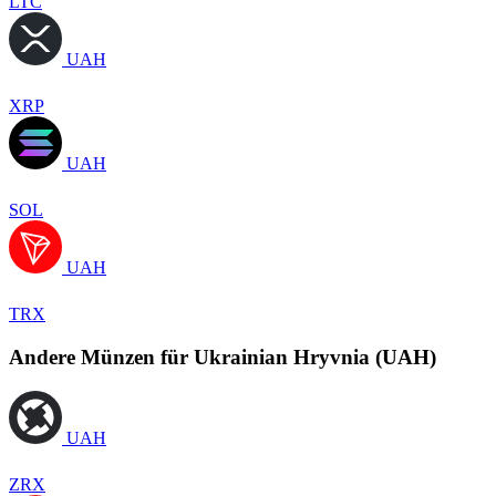
LTC
UAH
XRP
UAH
SOL
UAH
TRX
Andere Münzen für Ukrainian Hryvnia (UAH)
UAH
ZRX