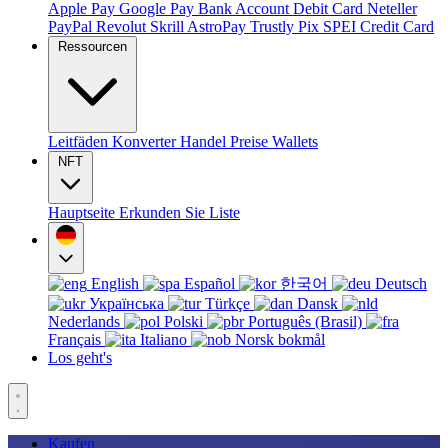
Apple Pay
Google Pay
Bank Account
Debit Card
Neteller
PayPal
Revolut
Skrill
AstroPay
Trustly
Pix
SPEI
Credit Card
Ressourcen
Leitfäden
Konverter
Handel
Preise
Wallets
NFT
Hauptseite
Erkunden Sie
Liste
English
Español
한국어
Deutsch
Українська
Türkçe
Dansk
Nederlands
Polski
Português (Brasil)
Français
Italiano
Norsk bokmål
Los geht's
Kaufen