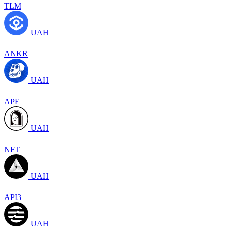
TLM
UAH
ANKR
UAH
APE
UAH
NFT
UAH
API3
UAH