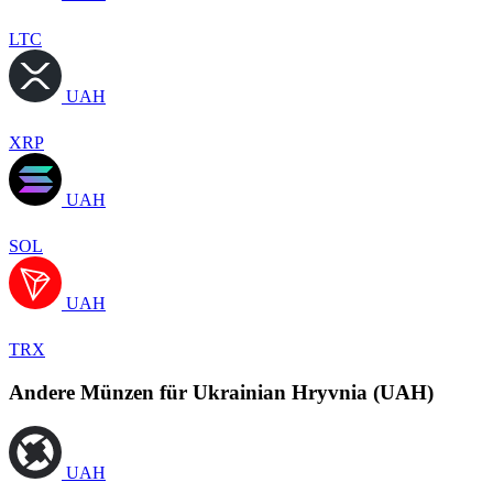
LTC
UAH
XRP
UAH
SOL
UAH
TRX
Andere Münzen für Ukrainian Hryvnia (UAH)
UAH