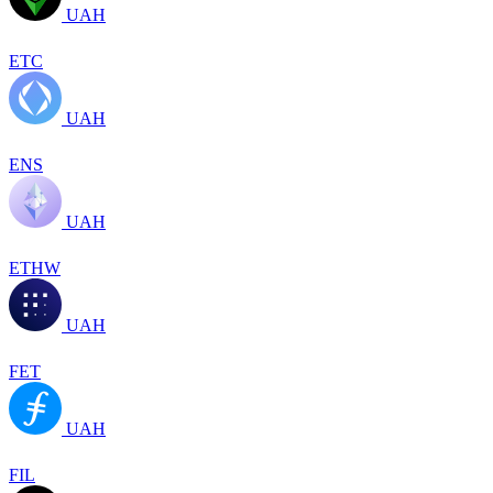
UAH
ETC
UAH
ENS
UAH
ETHW
UAH
FET
UAH
FIL